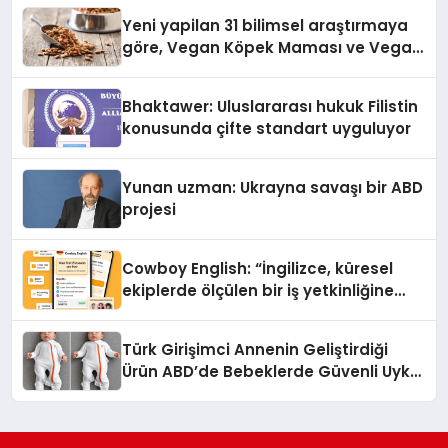
hedefliyor
Yeni yapilan 31 bilimsel araştırmaya
göre, Vegan Köpek Maması ve Vegan
Kedi Mamasının İyi Sindirildiğini
Ortaya Koydu
Bhaktawer: Uluslararası hukuk Filistin
konusunda çifte standart uyguluyor
Yunan uzman: Ukrayna savaşı bir ABD
projesi
Cowboy English: “İngilizce, küresel
ekiplerde ölçülen bir iş yetkinliğine
dönüşüyor”
Türk Girişimci Annenin Geliştirdiği
Ürün ABD’de Bebeklerde Güvenli Uyku
Standardına Yeni Bir Bakış Açısı
Getiriyor.