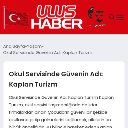
GÜNDEM
Ana Sayfa
Yaşam
Okul Servisinde Güvenin Adı: Kaplan Turizm
DÜNYA
EKONOMI
Okul Servisinde Güvenin Adı:
Kaplan Turizm
SIYASET
Okul Servisinde Güvenin Adı: Kaplan Turizm Kaplan
TEKNOLOJI
Turizm, okul servisi taşımacılığında da lider
firmalardan biridir. Çocukların güvenli bir şekilde
EĞITIM
okullarına gidip gelmelerini sağlamak, ailelerin en
büyük önceliğidir. Bu bilinçle hareket eden Kaplan