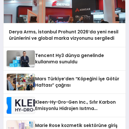
Derya Arms, İstanbul Prohunt 2026’da yeni nesil
ürünlerini ve global marka vizyonunu sergiledi
Tencent Hy3 dünya genelinde
kullanıma sunuldu
Mars Türkiye’den “Köpeğini İşe Götür
Haftası” çağrısı
Kleen-Hy-Dro-Gen Inc., Sıfır Karbon
Emisyonlu Hidrojen Isıtma
Teknolojisinde ISO ve TSSA
Düzenleyici Onaylarını Aldı
Marie Rose kozmetik sektörüne giriş