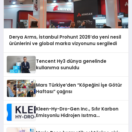
Derya Arms, İstanbul Prohunt 2026’da yeni nesil
ürünlerini ve global marka vizyonunu sergiledi
Tencent Hy3 dünya genelinde
kullanıma sunuldu
Mars Türkiye’den “Köpeğini İşe Götür
Haftası” çağrısı
Kleen-Hy-Dro-Gen Inc., Sıfır Karbon
Emisyonlu Hidrojen Isıtma
Teknolojisinde ISO ve TSSA
Düzenleyici Onaylarını Aldı