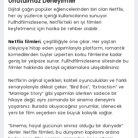
Unutulmaz Deneyimler
Dijital çağın popüler eğlencelerinden biri olan Netflix,
her ay yüzlerce içeriği kullanıcılarına sunuyor.
Fullhdfilmizlesene, Netflix’teki en iyi filmleri
keşfetmeniz için harika bir rehber olabilir.
Netflix filmleri
, çeşitliliğiyle öne çıkar. Her yaştan
izleyiciye hitap eden yapımlarıyla platform, romantik
komedilerden tüyler ürperten korku filmlerine kadar
geniş bir yelpaze sunar. Fullhdfilmizlesene sitesinde bu
filmler hakkında detaylı açıklamalara ulaşabilirsiniz.
Netflix’in orijinal içerikleri, kaliteli oyunculukları ve farklı
senaryolarıyla dikkat çeker. “Bird Box”, “Extraction” ve
“Marriage Story” gibi yapımları izlerken sadece bir
hikaye değil, aynı zamanda bir sinema deneyimi
yaşarsınız. Burada okuyacağınız yorumlar, izlenecek
yeni bir film seçerken size büyük kolaylık sağlar.
“Sinema, hayal gücünün sınırsız olduğu bir dünyadır”
derler. Netflix filmleri, bu dünyanın kapılarını ardına