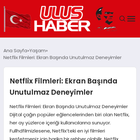
GÜNDEM
Ana Sayfa
Yaşam
Netflix Filmleri: Ekran Başında Unutulmaz Deneyimler
DÜNYA
EKONOMI
Netflix Filmleri: Ekran Başında
Unutulmaz Deneyimler
SIYASET
Netflix Filmleri: Ekran Başında Unutulmaz Deneyimler
TEKNOLOJI
Dijital çağın popüler eğlencelerinden biri olan Netflix,
her ay yüzlerce içeriği kullanıcılarına sunuyor.
EĞITIM
Fullhdfilmizlesene, Netflix’teki en iyi filmleri
keşfetmeniz için harika bir rehber olabilir. Netflix