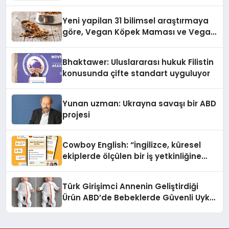
alışverişini bir araya getirmeyi
hedefliyor
Yeni yapilan 31 bilimsel araştırmaya
göre, Vegan Köpek Maması ve Vegan
Kedi Mamasının İyi Sindirildiğini
Ortaya Koydu
Bhaktawer: Uluslararası hukuk Filistin
konusunda çifte standart uyguluyor
Yunan uzman: Ukrayna savaşı bir ABD
projesi
Cowboy English: “İngilizce, küresel
ekiplerde ölçülen bir iş yetkinliğine
dönüşüyor”
Türk Girişimci Annenin Geliştirdiği
Ürün ABD’de Bebeklerde Güvenli Uyku
Standardına Yeni Bir Bakış Açısı
Getiriyor.