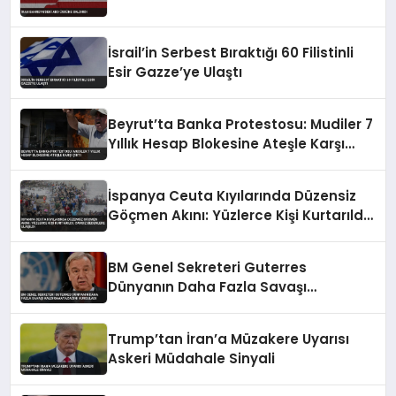
İsrail’in Serbest Bıraktığı 60 Filistinli
Esir Gazze’ye Ulaştı
Beyrut’ta Banka Protestosu: Mudiler 7
Yıllık Hesap Blokesine Ateşle Karşı
Çıktı
İspanya Ceuta Kıyılarında Düzensiz
Göçmen Akını: Yüzlerce Kişi Kurtarıldı,
Cansız Bedenlere Ulaşıldı
BM Genel Sekreteri Guterres
Dünyanın Daha Fazla Savaşı
Kaldıramayacağını Vurguladı
Trump’tan İran’a Müzakere Uyarısı
Askeri Müdahale Sinyali