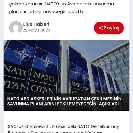
MAGAZIN
çekme kararının NATO’nun Avrupa’daki savunma
planlarını etkilemeyeceğini belirtti.
SPOR
Ulus Haberi
Paylaş
22 Mayıs 2026
YAŞAM
SACEUR Grynkewich, Brüksel’deki NATO Genelkurmay
Başkanları Toplantısı sonrasında yaptığı basın