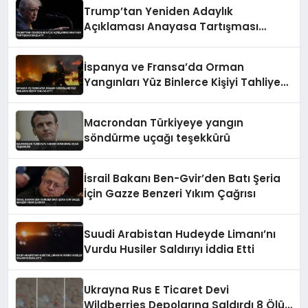
Trump’tan Yeniden Adaylık
Açıklaması Anayasa Tartışması
Başlattı
İspanya ve Fransa’da Orman
Yangınları Yüz Binlerce Kişiyi Tahliye
Etti
Macrondan Türkiyeye yangın
söndürme uçağı teşekkürü
İsrail Bakanı Ben-Gvir’den Batı Şeria
İçin Gazze Benzeri Yıkım Çağrısı
Suudi Arabistan Hudeyde Limanı’nı
Vurdu Husiler Saldırıyı İddia Etti
Ukrayna Rus E Ticaret Devi
Wildberries Depolarına Saldırdı 8 Ölü