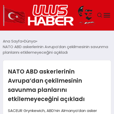
GÜNDEM
Ana Sayfa
Dünya
NATO ABD askerlerinin Avrupa’dan çekilmesinin savunma
DÜNYA
planlarını etkilemeyeceğini açıkladı
EKONOMI
NATO ABD askerlerinin
SIYASET
Avrupa’dan çekilmesinin
savunma planlarını
TEKNOLOJI
etkilemeyeceğini açıkladı
EĞITIM
SACEUR Grynkewich, ABD’nin Almanya’dan asker