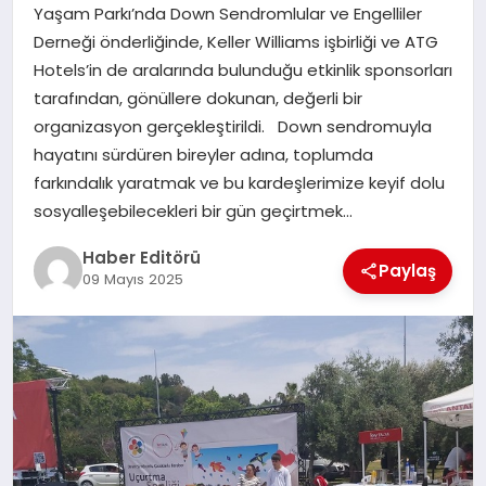
MAGAZIN
Yaşam Parkı’nda Down Sendromlular ve Engelliler
Derneği önderliğinde, Keller Williams işbirliği ve ATG
SPOR
Hotels’in de aralarında bulunduğu etkinlik sponsorları
tarafından, gönüllere dokunan, değerli bir
YAŞAM
organizasyon gerçekleştirildi. Down sendromuyla
hayatını sürdüren bireyler adına, toplumda
farkındalık yaratmak ve bu kardeşlerimize keyif dolu
sosyalleşebilecekleri bir gün geçirtmek…
Haber Editörü
Paylaş
09 Mayıs 2025