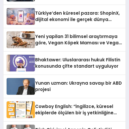
Türkiye’den küresel pazara: ShopinX,
dijital ekonomi ile gerçek dünya
alışverişini bir araya getirmeyi
hedefliyor
Yeni yapilan 31 bilimsel araştırmaya
göre, Vegan Köpek Maması ve Vegan
Kedi Mamasının İyi Sindirildiğini
Ortaya Koydu
Bhaktawer: Uluslararası hukuk Filistin
konusunda çifte standart uyguluyor
Yunan uzman: Ukrayna savaşı bir ABD
projesi
Cowboy English: “İngilizce, küresel
ekiplerde ölçülen bir iş yetkinliğine
dönüşüyor”