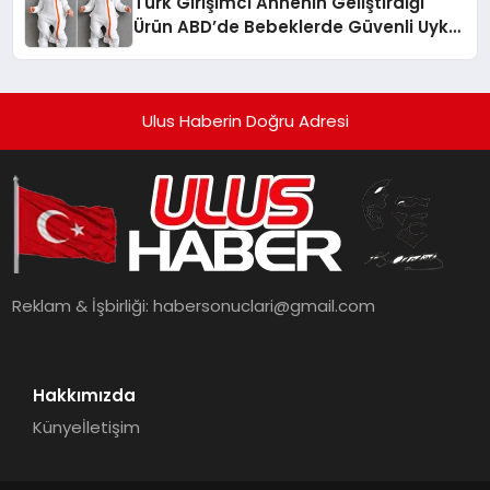
Türk Girişimci Annenin Geliştirdiği
Ürün ABD’de Bebeklerde Güvenli Uyku
Standardına Yeni Bir Bakış Açısı
Getiriyor.
Ulus Haberin Doğru Adresi
Reklam & İşbirliği:
habersonuclari@gmail.com
Hakkımızda
Künye
İletişim