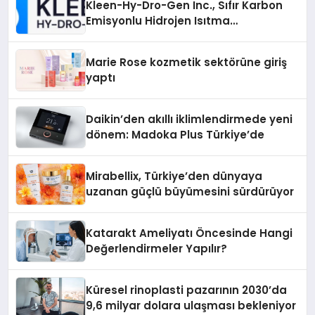
Kleen-Hy-Dro-Gen Inc., Sıfır Karbon
Emisyonlu Hidrojen Isıtma
Teknolojisinde ISO ve TSSA
Düzenleyici Onaylarını Aldı
Marie Rose kozmetik sektörüne giriş
yaptı
Daikin’den akıllı iklimlendirmede yeni
dönem: Madoka Plus Türkiye’de
Mirabellix, Türkiye’den dünyaya
uzanan güçlü büyümesini sürdürüyor
Katarakt Ameliyatı Öncesinde Hangi
Değerlendirmeler Yapılır?
Küresel rinoplasti pazarının 2030’da
9,6 milyar dolara ulaşması bekleniyor