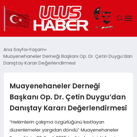
GÜNDEM
Ana Sayfa
Yaşam
Muayenehaneler Derneği Başkanı Op. Dr. Çetin Duygu’dan
DÜNYA
Danıştay Kararı Değerlendirmesi
EKONOMI
Muayenehaneler Derneği
SIYASET
Başkanı Op. Dr. Çetin Duygu’dan
Danıştay Kararı Değerlendirmesi
TEKNOLOJI
“Hekimlerin çalışma özgürlüğünü kısıtlayan
EĞITIM
düzenlemeler yargıdan döndü” Muayenehaneler