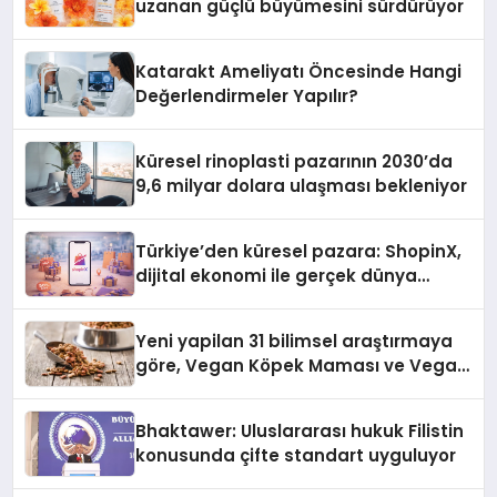
uzanan güçlü büyümesini sürdürüyor
Katarakt Ameliyatı Öncesinde Hangi
Değerlendirmeler Yapılır?
Küresel rinoplasti pazarının 2030’da
9,6 milyar dolara ulaşması bekleniyor
Türkiye’den küresel pazara: ShopinX,
dijital ekonomi ile gerçek dünya
alışverişini bir araya getirmeyi
hedefliyor
Yeni yapilan 31 bilimsel araştırmaya
göre, Vegan Köpek Maması ve Vegan
Kedi Mamasının İyi Sindirildiğini
Ortaya Koydu
Bhaktawer: Uluslararası hukuk Filistin
konusunda çifte standart uyguluyor