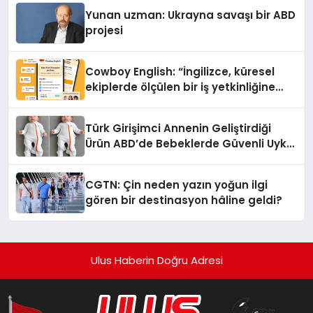
Yunan uzman: Ukrayna savaşı bir ABD
projesi
Cowboy English: “İngilizce, küresel
ekiplerde ölçülen bir iş yetkinliğine
dönüşüyor”
Türk Girişimci Annenin Geliştirdiği
Ürün ABD’de Bebeklerde Güvenli Uyku
Standardına Yeni Bir Bakış Açısı
Getiriyor.
CGTN: Çin neden yazın yoğun ilgi
gören bir destinasyon hâline geldi?
Ulus Haberin Doğru Adresi