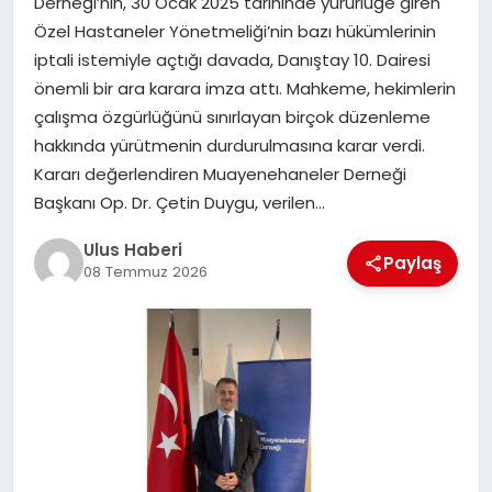
Derneği’nin, 30 Ocak 2025 tarihinde yürürlüğe giren
MAGAZIN
Özel Hastaneler Yönetmeliği’nin bazı hükümlerinin
iptali istemiyle açtığı davada, Danıştay 10. Dairesi
SPOR
önemli bir ara karara imza attı. Mahkeme, hekimlerin
çalışma özgürlüğünü sınırlayan birçok düzenleme
YAŞAM
hakkında yürütmenin durdurulmasına karar verdi.
Kararı değerlendiren Muayenehaneler Derneği
Başkanı Op. Dr. Çetin Duygu, verilen…
Ulus Haberi
Paylaş
08 Temmuz 2026