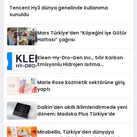
Tencent Hy3 dünya genelinde kullanıma
sunuldu
Mars Türkiye’den “Köpeğini İşe Götür
Haftası” çağrısı
Kleen-Hy-Dro-Gen Inc., Sıfır Karbon
Emisyonlu Hidrojen Isıtma
Teknolojisinde ISO ve TSSA
Düzenleyici Onaylarını Aldı
Marie Rose kozmetik sektörüne giriş
yaptı
Daikin’den akıllı iklimlendirmede yeni
dönem: Madoka Plus Türkiye’de
Mirabellix, Türkiye’den dünyaya