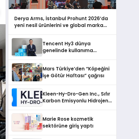
Derya Arms, İstanbul Prohunt 2026’da
yeni nesil ürünlerini ve global marka
vizyonunu sergiledi
Tencent Hy3 dünya
genelinde kullanıma
sunuldu
Mars Türkiye’den “Köpeğini
İşe Götür Haftası” çağrısı
Kleen-Hy-Dro-Gen Inc., Sıfır
Karbon Emisyonlu Hidrojen
Isıtma Teknolojisinde ISO ve
TSSA Düzenleyici Onaylarını
Marie Rose kozmetik
Aldı
sektörüne giriş yaptı