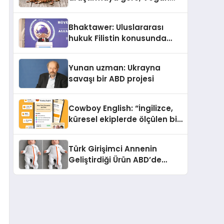
Köpek Maması ve Vegan
Kedi Mamasının İyi
Bhaktawer: Uluslararası
Sindirildiğini Ortaya Koydu
hukuk Filistin konusunda
çifte standart uyguluyor
Yunan uzman: Ukrayna
savaşı bir ABD projesi
Cowboy English: “İngilizce,
küresel ekiplerde ölçülen bir
iş yetkinliğine dönüşüyor”
Türk Girişimci Annenin
Geliştirdiği Ürün ABD’de
Bebeklerde Güvenli Uyku
Standardına Yeni Bir Bakış
Açısı Getiriyor.