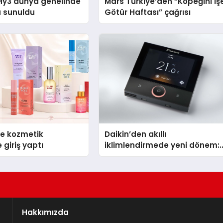
Hy3 dünya genelinde
Mars Türkiye’den “Köpeğini İş
a sunuldu
Götür Haftası” çağrısı
se kozmetik
Daikin’den akıllı
 giriş yaptı
iklimlendirmede yeni dönem:
Madoka Plus Türkiye’de
Hakkımızda