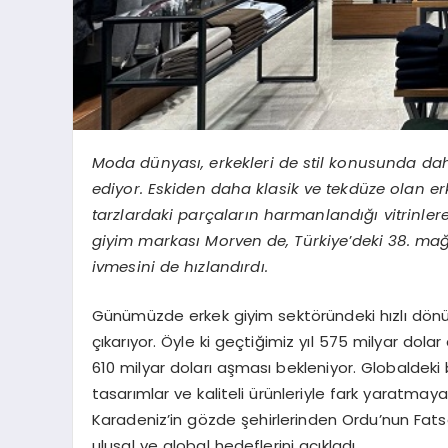
Moda dünyası, erkekleri de stil konusunda daha
ediyor. Eskiden daha klasik ve tekdüze olan erke
tarzlardaki parçaların harmanlandığı vitrinler
giyim markası Morven de, Türkiye
’
deki 38. ma
ivmesini de hızlandırdı.
Günümüzde erkek giyim sektöründeki hızlı dönü
çıkarıyor. Öyle ki geçtiğimiz yıl 575 milyar dola
610 milyar doları aşması bekleniyor. Globaldeki
tasarımlar ve kaliteli ürünleriyle fark yaratma
Karadeniz’in gözde şehirlerinden Ordu’nun Fats
ulusal ve global hedeflerini açıkladı.