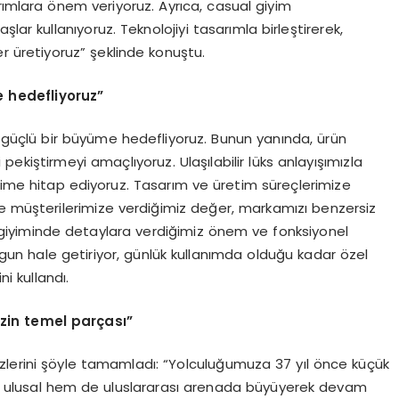
rımlara önem veriyoruz. Ayrıca, casual giyim
lar kullanıyoruz. Teknolojiyi tasarımla birleştirerek,
r üretiyoruz” şeklinde konuştu.
 hedefliyoruz”
rda güçlü bir büyüme hedefliyoruz. Bunun yanında, ürün
 pekiştirmeyi amaçlıyoruz. Ulaşılabilir lüks anlayışımızla
esime hitap ediyoruz. Tasarım ve üretim süreçlerimize
ve müşterilerimize verdiğimiz değer, markamızı benzersiz
kek giyiminde detaylara verdiğimiz önem ve fonksiyonel
uygun hale getiriyor, günlük kullanımda olduğu kadar özel
ni kullandı.
mizin temel parçası”
zlerini şöyle tamamladı: “Yolculuğumuza 37 yıl önce küçük
m ulusal hem de uluslararası arenada büyüyerek devam