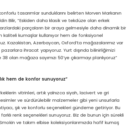
 konforlu tasarımlar sunduklarını belirten Morven Markanın
n Bilir, “Eskiden daha klasik ve tekdüze olan erkek
ı tarzlardaki parçaların bir araya gelmesiyle daha dinamik bir
em kaliteli kumaşlar kullanıyor hem de fonksiyonel
oruz. Kazakistan, Azerbaycan, Oxford’ta mağazalarımız var
pazarlara ihracat yapıyoruz. Yurt dışında bilinirliğimizi
e 38 olan mağaza sayımızı 50’ye çıkarmayı planlıyoruz”
klık hem de konfor sunuyoruz”
lerin vitrinleri, artık yalnızca siyah, lacivert ve gri
 kesimler ve sürdürülebilir malzemeler gibi yeni unsurlarla
htiyacı, şık ve konforlu seçenekleri gündeme getiriyor. Bu
farklı renk seçenekleri sunuyoruz. Biz de bunun için sürekli
. Smokin ve takım elbise koleksiyonlarımızda hafif kumaş