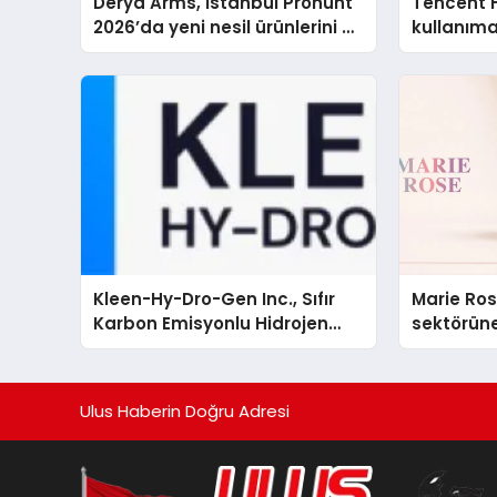
Derya Arms, İstanbul Prohunt
Tencent 
2026’da yeni nesil ürünlerini ve
kullanım
global marka vizyonunu
sergiledi
Kleen-Hy-Dro-Gen Inc., Sıfır
Marie Ro
Karbon Emisyonlu Hidrojen
sektörüne
Isıtma Teknolojisinde ISO ve
TSSA Düzenleyici Onaylarını
Aldı
Ulus Haberin Doğru Adresi