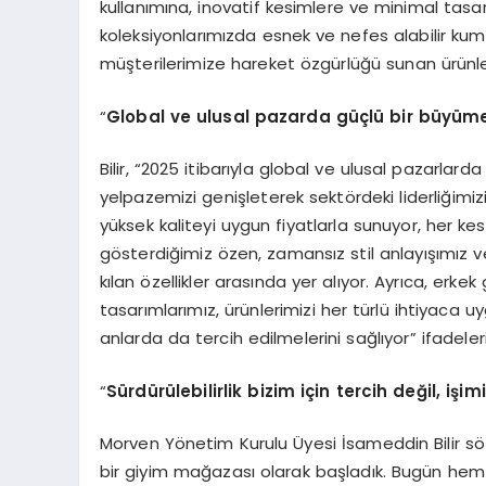
kullanımına, inovatif kesimlere ve minimal tasa
koleksiyonlarımızda esnek ve nefes alabilir kumaş
müşterilerimize hareket özgürlüğü sunan ürünle
“
Global ve ulusal pazarda güçlü bir büyüme
Bilir, “2025 itibarıyla global ve ulusal pazarla
yelpazemizi genişleterek sektördeki liderliğimizi
yüksek kaliteyi uygun fiyatlarla sunuyor, her k
gösterdiğimiz özen, zamansız stil anlayışımız 
kılan özellikler arasında yer alıyor. Ayrıca, er
tasarımlarımız, ürünlerimizi her türlü ihtiyaca 
anlarda da tercih edilmelerini sağlıyor” ifadeleri
“
Sürdürülebilirlik bizim için tercih değil, işi
Morven Yönetim Kurulu Üyesi İsameddin Bilir sö
bir giyim mağazası olarak başladık. Bugün he