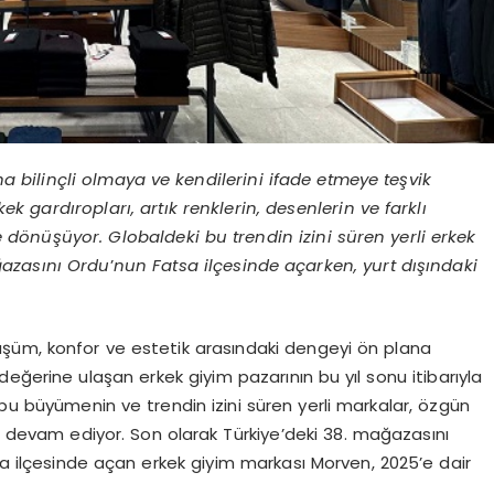
 bilinçli olmaya ve kendilerini ifade etmeye teşvik
k gardıropları, artık renklerin, desenlerin ve farklı
e d
önüşüyor. Globaldeki bu trendin izini süren yerli erkek
ğ
azasını Ordu
’
nun Fatsa ilçesinde açarken, yurt dışındaki
şüm, konfor ve estetik arasındaki dengeyi ön plana
r değerine ulaşan erkek giyim pazarının bu yıl sonu itibarıyla
 bu büyümenin ve trendin izini süren yerli markalar, özgün
ya devam ediyor. Son olarak Türkiye’deki 38. mağazasını
a ilçesinde açan erkek giyim markası Morven, 2025’e dair