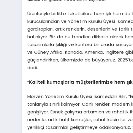
Ürünleriyle birlikte tüketicilere hem şık hem de
kurucularından ve Yönetim Kurulu Üyesi İsameddi
gardıropları, artık renklerin, desenlerin ve farkl
hal alıyor. Biz de bu trendleri dikkate alarak h
tasarımlarla şıklığı ve konforu bir arada sunuy
ve Güney Afrika, Kanada, Amerika, İngiltere gibi 
güçlendirirken, ülkemizde de büyüyoruz. 2025’t
dedi.
“
Kaliteli kumaşlarla müşterilerimize hem şı
Morven Yönetim Kurulu Üyesi İsameddin Bilir, “Erkek
tonlarıyla sınırlı kalmıyor. Canlı renkler, modern
genişliyor. Esnek çalışma ortamları ve rahatlık i
nedenle, artık hafif kumaşlar, rahat kesimler ve 
yenilikçi tasarımlar geliştirmeye odaklanıyoruz