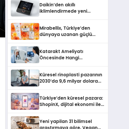
Daikin’den akıllı
iklimlendirmede yeni
dönem: Madoka Plus
Türkiye’de
Mirabellix, Türkiye’den
dünyaya uzanan güçlü
büyümesini sürdürüyor
Katarakt Ameliyatı
Öncesinde Hangi
Değerlendirmeler Yapılır?
Küresel rinoplasti pazarının
2030’da 9,6 milyar dolara
ulaşması bekleniyor
Türkiye’den küresel pazara:
ShopinX, dijital ekonomi ile
gerçek dünya alışverişini bir
araya getirmeyi hedefliyor
Yeni yapilan 31 bilimsel
araştırmaya göre, Vegan