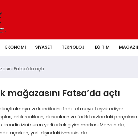
EKONOMI
SIYASET
TEKNOLOJI
EĞITIM
MAGAZI
zasını Fatsa’da açtı
lk mağazasını Fatsa’da açtı
linçli olmaya ve kendilerini ifade etmeye teşvik ediyor.
arı, artık renklerin, desenlerin ve farklı tarzlardaki parçaların
 trendin izini süren yerli erkek giyim markası Morven de,
nde açarken, yurt dışındaki ivmesini de…