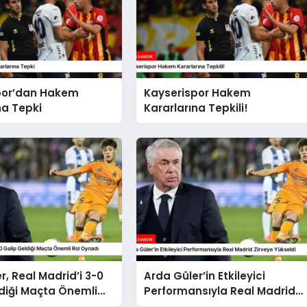
por’dan Hakem
Kayserispor Hakem
na Tepki
Kararlarına Tepkili!
r, Real Madrid’i 3-0
Arda Güler’in Etkileyici
diği Maçta Önemli
Performansıyla Real Madrid
dı
Zirveye Yükseldi