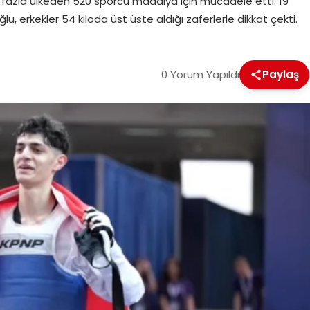
fazla ülkeden 520 sporcu madalya için mücadele etti. 19
 erkekler 54 kiloda üst üste aldığı zaferlerle dikkat çekti.
0 Yorum Yapıldı
Paylaş