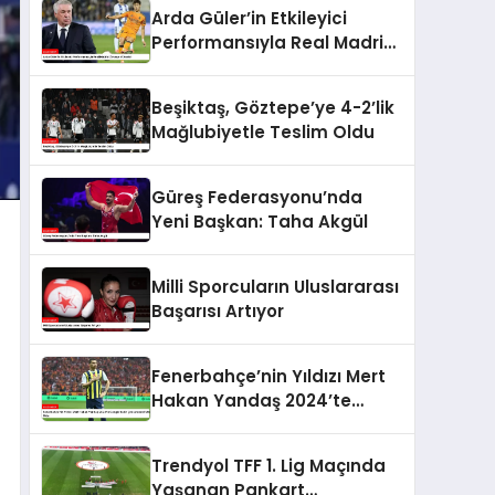
Arda Güler’in Etkileyici
Performansıyla Real Madrid
Zirveye Yükseldi
Beşiktaş, Göztepe’ye 4-2’lik
Mağlubiyetle Teslim Oldu
Güreş Federasyonu’nda
Yeni Başkan: Taha Akgül
Milli Sporcuların Uluslararası
Başarısı Artıyor
Fenerbahçe’nin Yıldızı Mert
Hakan Yandaş 2024’te
Google’da En Çok Aranan
Futbolcu Oldu
Trendyol TFF 1. Lig Maçında
Yaşanan Pankart