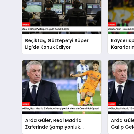
Beşiktaş, Göztepe’yi Süper
Kayseris
Lig’de Konuk Ediyor
Kararları
Arda Güler, Real Madrid
Arda Güle
Zaferinde Şampiyonluk
Galip Gel
Yolunda Önemli Rol Oynadı
Rol Oyna