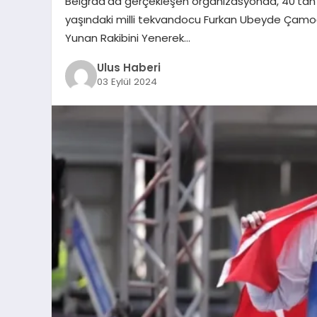
Belgrad’da gerçekleşen organizasyonda, 40’tan 
yaşındaki milli tekvandocu Furkan Ubeyde Çamoğlu,
Yunan Rakibini Yenerek…
Ulus Haberi
03 Eylül 2024