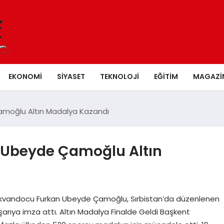
EKONOMI
SIYASET
TEKNOLOJI
EĞITIM
MAGAZI
amoğlu Altın Madalya Kazandı
 Ubeyde Çamoğlu Altın
ekvandocu Furkan Ubeyde Çamoğlu, Sırbistan’da düzenlenen
rıya imza attı. Altın Madalya Finalde Geldi Başkent