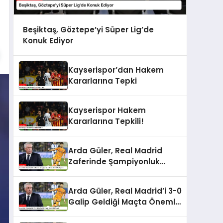
Beşiktaş, Göztepe’yi Süper Lig’de
Konuk Ediyor
Kayserispor’dan Hakem
Kararlarına Tepki
Kayserispor Hakem
Kararlarına Tepkili!
Arda Güler, Real Madrid
Zaferinde Şampiyonluk
Yolunda Önemli Rol Oynadı
Arda Güler, Real Madrid’i 3-0
Galip Geldiği Maçta Önemli
Rol Oynadı