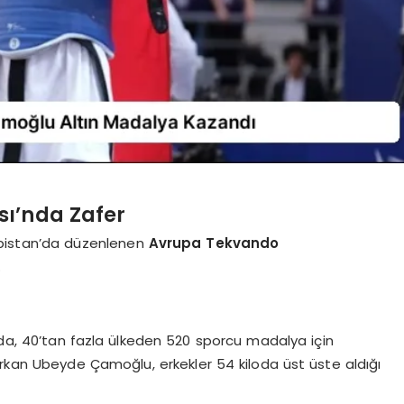
ı’nda Zafer
ırbistan’da düzenlenen
Avrupa Tekvando
.
a, 40’tan fazla ülkeden 520 sporcu madalya için
urkan Ubeyde Çamoğlu, erkekler 54 kiloda üst üste aldığı