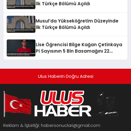
İlk Türkçe Bölümü Açıldı
Musul’da Yükseköğretim Düzeyinde
İlk Türkçe Bölümü Açıldı
Lise Öğrencisi Bilge Kağan Çetinkaya
Pi Sayısının 5 Bin Basamağını 22
Dakikada Ezberledi
Ulus Haberin Doğru Adresi
Reklam & İşbirliği:
habersonuclari@gmail.com