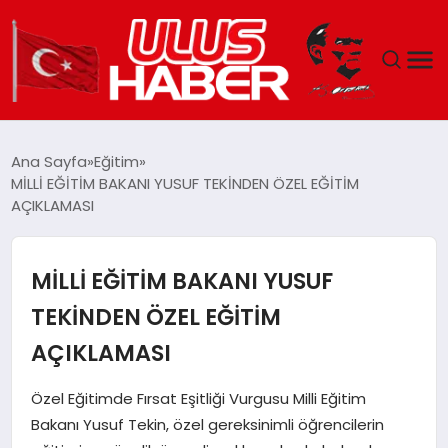
GÜNDEM
Ana Sayfa
Eğitim
MİLLİ EĞİTİM BAKANI YUSUF TEKİNDEN ÖZEL EĞİTİM
DÜNYA
AÇIKLAMASI
EKONOMI
MİLLİ EĞİTİM BAKANI YUSUF
SIYASET
TEKİNDEN ÖZEL EĞİTİM
AÇIKLAMASI
TEKNOLOJI
Özel Eğitimde Fırsat Eşitliği Vurgusu Milli Eğitim
EĞITIM
Bakanı Yusuf Tekin, özel gereksinimli öğrencilerin