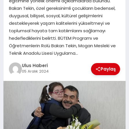
eğitimine yönelik önemli açıklamalarda bulundu.
MAGAZIN
Bakan Tekin, özel gereksinimli çocukların bedensel,
duygusal, bilişsel, sosyal, kültürel gelişimlerini
SPOR
destekleyerek yaşam kalitelerini yükseltmeyi ve
toplumsal hayata tam katılımlarını sağlamayı
YAŞAM
hedeflediklerini belirtti. BÜTEM Programı ve
Öğretmenlerin Rolü Bakan Tekin, Mogan Mesleki ve
Teknik Anadolu Lisesi Uygulama…
Ulus Haberi
Paylaş
05 Aralık 2024