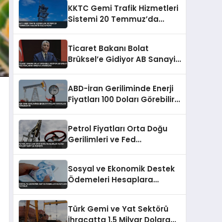
KKTC Gemi Trafik Hizmetleri
Sistemi 20 Temmuz’da
Faaliyete Başlayacak
Ticaret Bakanı Bolat
Brüksel’e Gidiyor AB Sanayi
Politikalarını Masaya
Yatıracak
ABD-İran Geriliminde Enerji
Fiyatları 100 Doları Görebilir
Mi
Petrol Fiyatları Orta Doğu
Gerilimleri ve Fed
Beklentileriyle Düşüşte
Sosyal ve Ekonomik Destek
Ödemeleri Hesaplara
Yatırıldı
Türk Gemi ve Yat Sektörü
İhracatta 1.5 Milyar Dolara