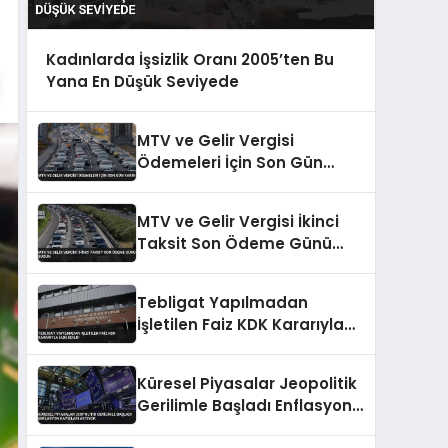
Kadınlarda İşsizlik Oranı 2005’ten Bu
Yana En Düşük Seviyede
MTV ve Gelir Vergisi
Ödemeleri İçin Son Gün
Yarın
MTV ve Gelir Vergisi İkinci
Taksit Son Ödeme Günü
Bugün
Tebligat Yapılmadan
İşletilen Faiz KDK Kararıyla
İade Edildi
Küresel Piyasalar Jeopolitik
Gerilimle Başladı Enflasyon
Kaygıları Artıyor