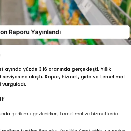
ı
t ayında yüzde 3,16 oranında gerçekleşti. Yıllık
 seviyesine ulaştı. Rapor, hizmet, gıda ve temel mal
i vurguladı.
ar
unda gerileme gözlenirken, temel mal ve hizmetlerde
lların fiyatları öne çıktı. Özellikle ücret etkisi ve geriye