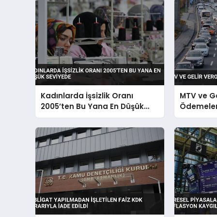
Kadınlarda İşsizlik Oranı
MTV ve Ge
2005’ten Bu Yana En Düşük
Ödemeleri
Seviyede