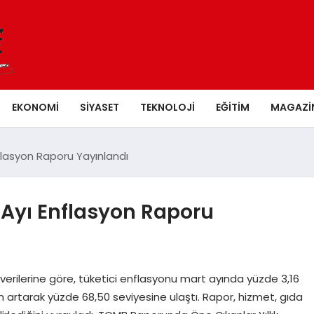
EKONOMI
SIYASET
TEKNOLOJI
EĞITIM
MAGAZI
flasyon Raporu Yayınlandı
 Ayı Enflasyon Raporu
verilerine göre, tüketici enflasyonu mart ayında yüzde 3,16
an artarak yüzde 68,50 seviyesine ulaştı. Rapor, hizmet, gıda