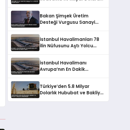
Ulaştı
Bakan Şimşek Üretim
Desteği Vurgusu Sanayi
Verilerini Değerlendirdi
İstanbul Havalimanları 78
İlin Nüfusunu Aştı Yolcu
Sayısıyla Dikkat Çekti
İstanbul Havalimanı
Avrupa’nın En Dakik
Havalimanı Seçildi
Türkiye’den 5.8 Milyar
Dolarlık Hububat ve Bakliyat
İhracatı Gerçekleşti