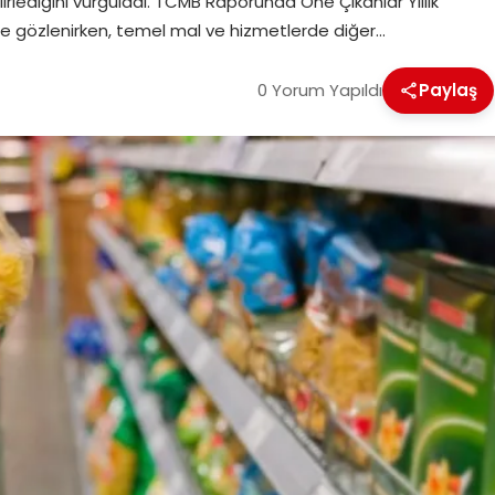
irlediğini vurguladı. TCMB Raporunda Öne Çıkanlar Yıllık
me gözlenirken, temel mal ve hizmetlerde diğer…
0 Yorum Yapıldı
Paylaş