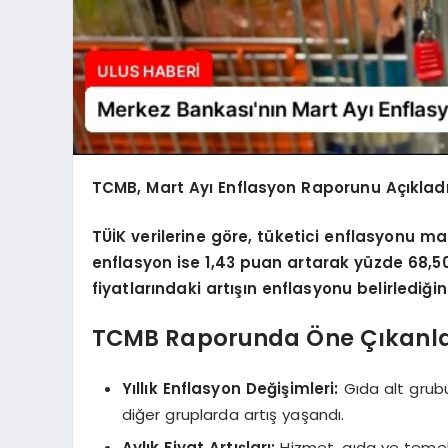
TCMB, Mart Ayı Enflasyon Raporunu Açıklad
TÜİK verilerine göre, tüketici enflasyonu mar
enflasyon ise 1,43 puan artarak yüzde 68,50
fiyatlarındaki artışın enflasyonu belirlediğin
TCMB Raporunda Öne Çıkanl
Yıllık Enflasyon Değişimleri:
Gıda alt grub
diğer gruplarda artış yaşandı.
Aylık Fiyat Artışları:
Hizmet, gıda ve temel ma