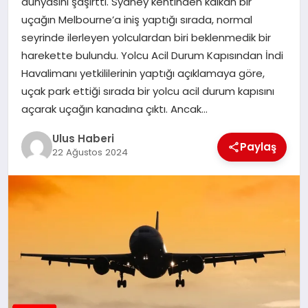
dünyasını şaşırttı. Sydney kentinden kalkan bir
MAGAZIN
uçağın Melbourne’a iniş yaptığı sırada, normal
seyrinde ilerleyen yolculardan biri beklenmedik bir
SPOR
harekette bulundu. Yolcu Acil Durum Kapısından İndi
Havalimanı yetkililerinin yaptığı açıklamaya göre,
YAŞAM
uçak park ettiği sırada bir yolcu acil durum kapısını
açarak uçağın kanadına çıktı. Ancak…
Ulus Haberi
Paylaş
22 Ağustos 2024