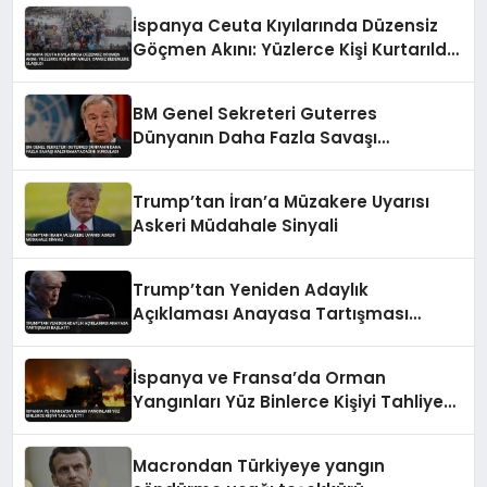
İspanya Ceuta Kıyılarında Düzensiz
Göçmen Akını: Yüzlerce Kişi Kurtarıldı,
Cansız Bedenlere Ulaşıldı
BM Genel Sekreteri Guterres
Dünyanın Daha Fazla Savaşı
Kaldıramayacağını Vurguladı
Trump’tan İran’a Müzakere Uyarısı
Askeri Müdahale Sinyali
Trump’tan Yeniden Adaylık
Açıklaması Anayasa Tartışması
Başlattı
İspanya ve Fransa’da Orman
Yangınları Yüz Binlerce Kişiyi Tahliye
Etti
Macrondan Türkiyeye yangın