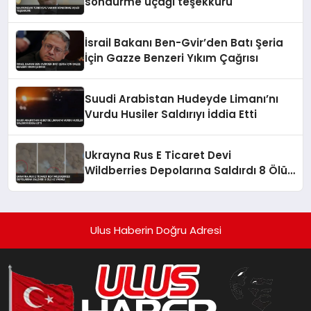
söndürme uçağı teşekkürü
İsrail Bakanı Ben-Gvir’den Batı Şeria
İçin Gazze Benzeri Yıkım Çağrısı
Suudi Arabistan Hudeyde Limanı’nı
Vurdu Husiler Saldırıyı İddia Etti
Ukrayna Rus E Ticaret Devi
Wildberries Depolarına Saldırdı 8 Ölü
62 Yaralı
Ulus Haberin Doğru Adresi