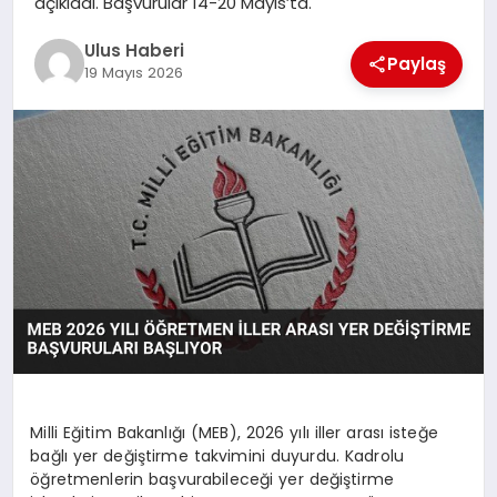
açıkladı. Başvurular 14-20 Mayıs’ta.
MAGAZIN
Ulus Haberi
Paylaş
SPOR
19 Mayıs 2026
YAŞAM
Milli Eğitim Bakanlığı (MEB), 2026 yılı iller arası isteğe
bağlı yer değiştirme takvimini duyurdu. Kadrolu
öğretmenlerin başvurabileceği yer değiştirme