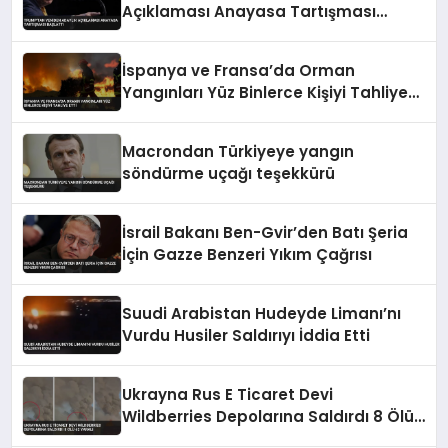
Açıklaması Anayasa Tartışması
Başlattı
İspanya ve Fransa’da Orman
Yangınları Yüz Binlerce Kişiyi Tahliye
Etti
Macrondan Türkiyeye yangın
söndürme uçağı teşekkürü
İsrail Bakanı Ben-Gvir’den Batı Şeria
İçin Gazze Benzeri Yıkım Çağrısı
Suudi Arabistan Hudeyde Limanı’nı
Vurdu Husiler Saldırıyı İddia Etti
Ukrayna Rus E Ticaret Devi
Wildberries Depolarına Saldırdı 8 Ölü
62 Yaralı