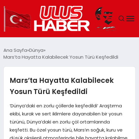
GÜNDEM
Ana Sayfa
Dünya
Mars’ta Hayatta Kalabilecek Yosun Türü Keşfedildi
DÜNYA
EKONOMI
Mars’ta Hayatta Kalabilecek
Yosun Türü Keşfedildi
SIYASET
‘Dünya’daki en zorlu çöllerde keşfedildi’ Araştırma
TEKNOLOJI
ekibi, kurak ve sert iklimlere dayanabilen bir yosun
türünü, Dünya’daki en zorlu çöl ortamlarında
EĞITIM
keşfetti. Bu özel yosun türü, Mars’ın soğuk, kuru ve
düşük oksijenli atmosferinde bile hayatta kalabilme