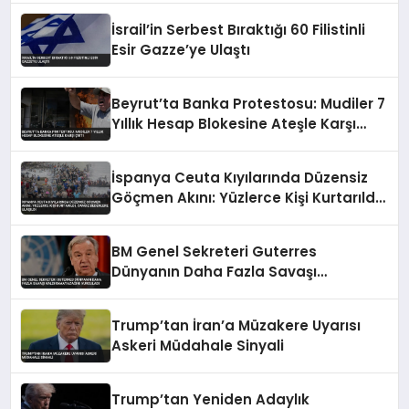
İsrail’in Serbest Bıraktığı 60 Filistinli
Esir Gazze’ye Ulaştı
Beyrut’ta Banka Protestosu: Mudiler 7
Yıllık Hesap Blokesine Ateşle Karşı
Çıktı
İspanya Ceuta Kıyılarında Düzensiz
Göçmen Akını: Yüzlerce Kişi Kurtarıldı,
Cansız Bedenlere Ulaşıldı
BM Genel Sekreteri Guterres
Dünyanın Daha Fazla Savaşı
Kaldıramayacağını Vurguladı
Trump’tan İran’a Müzakere Uyarısı
Askeri Müdahale Sinyali
Trump’tan Yeniden Adaylık