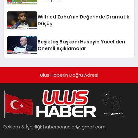
Wilfried Zaha’nın Değerinde Dramatik
Düşüş
Beşiktaş Başkanı Hüseyin Yücel’den
Önemli Açıklamalar
Ulus Haberin Doğru Adresi
Reklam & İşbirliği:
habersonuclari@gmail.com