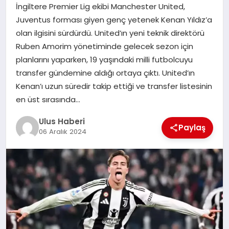
MAGAZIN
İngiltere Premier Lig ekibi Manchester United,
Juventus forması giyen genç yetenek Kenan Yıldız’a
SPOR
olan ilgisini sürdürdü. United’ın yeni teknik direktörü
Ruben Amorim yönetiminde gelecek sezon için
YAŞAM
planlarını yaparken, 19 yaşındaki milli futbolcuyu
transfer gündemine aldığı ortaya çıktı. United’ın
Kenan’ı uzun süredir takip ettiği ve transfer listesinin
en üst sırasında…
Ulus Haberi
Paylaş
06 Aralık 2024