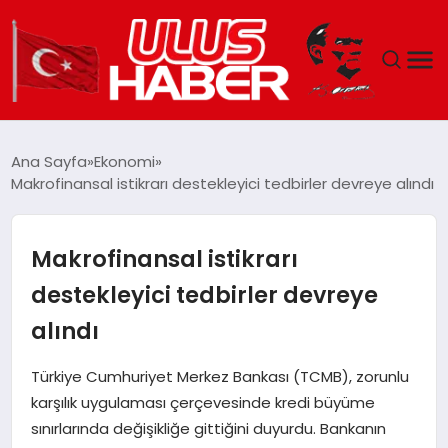
GÜNDEM
Ana Sayfa
Ekonomi
Makrofinansal istikrarı destekleyici tedbirler devreye alındı
DÜNYA
EKONOMI
Makrofinansal istikrarı
destekleyici tedbirler devreye
SIYASET
alındı
TEKNOLOJI
Türkiye Cumhuriyet Merkez Bankası (TCMB), zorunlu
karşılık uygulaması çerçevesinde kredi büyüme
EĞITIM
sınırlarında değişikliğe gittiğini duyurdu. Bankanın