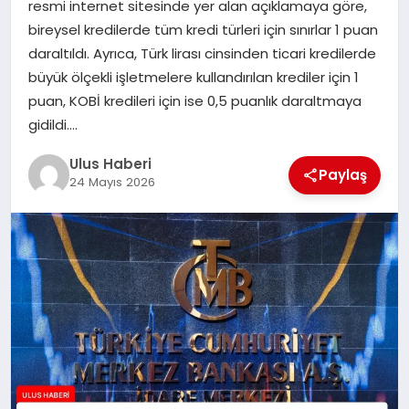
resmi internet sitesinde yer alan açıklamaya göre,
MAGAZIN
bireysel kredilerde tüm kredi türleri için sınırlar 1 puan
daraltıldı. Ayrıca, Türk lirası cinsinden ticari kredilerde
SPOR
büyük ölçekli işletmelere kullandırılan krediler için 1
puan, KOBİ kredileri için ise 0,5 puanlık daraltmaya
YAŞAM
gidildi….
Ulus Haberi
Paylaş
24 Mayıs 2026