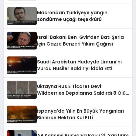
Etti
Macrondan Türkiyeye yangın
söndürme uçağı teşekkürü
İsrail Bakanı Ben-Gvir’den Batı Şeria
İçin Gazze Benzeri Yıkım Çağrısı
Suudi Arabistan Hudeyde Limanı’nı
Vurdu Husiler Saldırıyı İddia Etti
Ukrayna Rus E Ticaret Devi
Wildberries Depolarına Saldırdı 8 Ölü
62 Yaralı
İspanya’da Yılın En Büyük Yangınları
Binlerce Hektarı Kül Etti
AB Konseyi Rusya’ya Karşı 21. Yaptırım