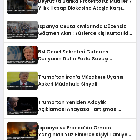
Beyrut’ta Banka Protestosu: Mudiler 7
Yıllık Hesap Blokesine Ateşle Karşı
Çıktı
İspanya Ceuta Kıyılarında Düzensiz
Göçmen Akını: Yüzlerce Kişi Kurtarıldı,
Cansız Bedenlere Ulaşıldı
BM Genel Sekreteri Guterres
Dünyanın Daha Fazla Savaşı
Kaldıramayacağını Vurguladı
Trump’tan İran’a Müzakere Uyarısı
Askeri Müdahale Sinyali
Trump’tan Yeniden Adaylık
Açıklaması Anayasa Tartışması
Başlattı
İspanya ve Fransa’da Orman
Yangınları Yüz Binlerce Kişiyi Tahliye