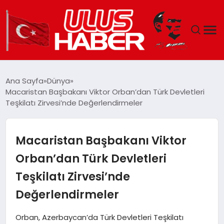
GÜNDEM
Ana Sayfa
Dünya
Macaristan Başbakanı Viktor Orban’dan Türk Devletleri
DÜNYA
Teşkilatı Zirvesi’nde Değerlendirmeler
EKONOMI
Macaristan Başbakanı Viktor
SIYASET
Orban’dan Türk Devletleri
Teşkilatı Zirvesi’nde
TEKNOLOJI
Değerlendirmeler
EĞITIM
Orban, Azerbaycan’da Türk Devletleri Teşkilatı