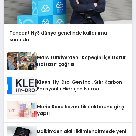
Tencent Hy3 dünya genelinde kullanıma
sunuldu
Mars Türkiye’den “Köpeğini İşe Götür
Haftası” çağrısı
Kleen-Hy-Dro-Gen Inc., Sıfır Karbon
Emisyonlu Hidrojen Isıtma
Teknolojisinde ISO ve TSSA
Düzenleyici Onaylarını Aldı
Marie Rose kozmetik sektörüne giriş
yaptı
Daikin’den akıllı iklimlendirmede yeni