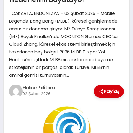
MAGAZIN
CAKARTA, ENDONEZYA – 02 Şubat 2026 – Mobile
SPOR
Legends: Bang Bang (MLBB), küresel genişlemede
cesur bir döneme giriyor. M7 Dünya Şampiyonası
YAŞAM
(M7) Büyük Finalleri’nde MOONTON Games CEO’su
Cloud Zhang, küresel ekosistemi birleştirmek için
tasarlanan beş bölgeli 2026 MLBB E-spor Yol
Haritası‘nı açıkladı. MLBB’nin uluslararası büyüme
stratejisinin bir parçası olarak Türkiye, MLBB’nin
amiral gemisi turnuvasının…
Haber Editörü
Paylaş
02 Şubat 2026