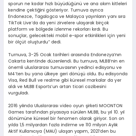
sporun ne kadar hızlı büyüdüğünü ve ana akım kitleleri
kendine çektiğini gösteriyor. Turnuva ayrıca
Endonezce, Tagalogca ve Malayca yayınların yanı sıra
TikTok Live’da da yeni zirvelere ulaşarak birçok
platform ve bölgede izlenme rekorları kırdı. Bu
sonuçlar, gelecekteki mobil e-spor etkinlikleri için yeni
bir ölçüt oluşturdu” dedi.
Turnuva, 3-25 Ocak tarihleri arasında Endonezya’nın
Cakarta kentinde düzenlendi. Bu turnuva, MLBB’nin en
önemli uluslararası turnuvasının yedinci edisyonu ve
M4’ten bu yana ülkeye geri dönüşü oldu. Bu edisyonda
Visa, Red Bull ve realme gibi küresel markalar da yer
aldı ve MLBB Esports’un artan ticari cazibesini
vurguladı.
2016 yılında Uluslararası video oyun şirketi MOONTON
Games tarafından piyasaya sürülen MLBB, bu yıl 10. yıl
dönümüne küresel bir fenomen olarak giriyor. Son on
yılda 1,5 milyardan fazla indirme ve 110 milyon Aylık
Aktif Kullanıcıya (MAU) ulaşan yapım, 2021’den bu