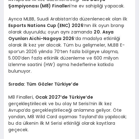
Şampiyonası (M8) Finalleri
‘ne ev sahipliği yapacak.
Ayrıca MLBB, Suudi Arabistan’da düzenlenecek olan ilk
Esports Nations Cup (ENC) 2026
‘nın ilk oyun branşı
olarak duyuruldu; oyun aynı zamanda
20. Asya
Oyunları Aichi-Nagoya 2026
‘da madalya etkinliği
olarak ilk kez yer alacak. Tüm bu gelişmeler, MLBB E-
spor’un 2026 yılında 70’ten fazla bölgeye ulaşma,
5.000’den fazla etkinlik düzenleme ve 600 milyon
izlenme saatini (HW) aşma hedeflerine katkıda
bulunuyor.
Sırada: Tüm Gözler Türkiye’de
M8 Finalleri,
Ocak 2027’de Türkiye’de
gerçekleştirilecek ve bu olay M Serisi’nin ilk kez
Avrupa’da gerçekleştirileceği anlamına geliyor. Öte
yandan, M8 Wild Card aşaması Tayland’da yapılacak;
bu da ülkenin ilk M Serisi etkinliği olarak kayıtlara
geçecek.