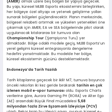
(AMER)
olmak üzere beş bölgeli bir yapıya geçecek.
Bu yapı, küresel MLBB Esports ekosistemini birleştirirken,
her bölgeye özel altyapı ve yetenek geliştirme yolları
sunarak bölgeleri güçlendirecektir. Planın merkezinde,
bölgesel rekabeti artırmak ve yükselen yetenekleri öne
çıkarmak için AMER, EA ve SEA bölgelerinde pilot olarak
uygulanacak kıtalararası bir turnuva olan
Championship Tour
(Şampiyona Turu) yer
almaktadır. Bölge odaklı modele geçiş, MLBB Esports’un
yerel gelişimi küresel entegrasyonla dengeleme
hedefini yansıtmaktadır. Bu modelde her bölge,
küresel ekosistemin gücünü desteklemektedir.
Endonezya’da Tarih Yazıldı
Tarih kitaplarına geçecek bir ikili! M7, turnuva boyunca
önceki rekorları iki kez geride bırakarak
tarihin en çok
izlenen mobil e-spor turnuvası
oldu. Esports Charts
verilerine göre, Aurora Gaming PH (RORA) ve Alter Ego
(AE) arasındaki Büyük Final mücadelesi
5,68
milyondan fazla Zirve Eşzamanlı İzleyiciye (PCV)
ulaştı. Rekor kıran bu izleyici sayısı, oyunun küresel e-