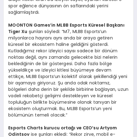
spor eğlence dünyasının ön saflarındaki yerini
sağlamlaştırdı.
MOONTON Games’in MLBB Esports Küresel Başkanı
Tiger Xu
şunları söyledi: “M7, MLBB Esports’un
milyonlarca hayranı aynı anda bir araya getiren
küresel bir ekosistem haline geldiğini gösterdi.
Kutladığımız rekor izleyici sayısı sadece bir dönüm
noktası değil, aynı zamanda gelecekte bizi nelerin
beklediğinin de bir göstergesi. Daha fazla bölge
yükseldikçe ve izleyici kitlesi büyümeye devam
ettikçe, MLBB Esports’un kolektif olarak şekillendiği yeni
bir aşamaya giriyoruz. Şu anda odak noktamız,
bölgeleri daha derin bir şekilde birbirine bağlayan, uzun
vadeli rekabetçi gelişimi destekleyen ve küresel
topluluğun birlikte büyümesine olanak tanıyan bir
ekosistem oluşturmak. Bu, MLBB Esports’un yeni
bölümünün temeli olacak.”
Esports Charts kurucu ortağı ve CEO’su Artyom
Odintsov
ise şunları ekledi: “Rekor zirve, mobil e-