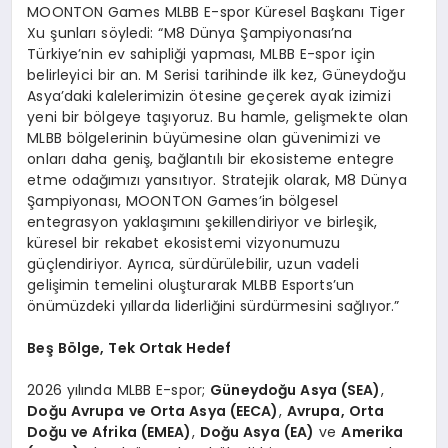
MOONTON Games MLBB E-spor Küresel Başkanı Tiger
Xu şunları söyledi: “M8 Dünya Şampiyonası’na
Türkiye’nin ev sahipliği yapması, MLBB E-spor için
belirleyici bir an. M Serisi tarihinde ilk kez, Güneydoğu
Asya’daki kalelerimizin ötesine geçerek ayak izimizi
yeni bir bölgeye taşıyoruz. Bu hamle, gelişmekte olan
MLBB bölgelerinin büyümesine olan güvenimizi ve
onları daha geniş, bağlantılı bir ekosisteme entegre
etme odağımızı yansıtıyor. Stratejik olarak, M8 Dünya
Şampiyonası, MOONTON Games’in bölgesel
entegrasyon yaklaşımını şekillendiriyor ve birleşik,
küresel bir rekabet ekosistemi vizyonumuzu
güçlendiriyor. Ayrıca, sürdürülebilir, uzun vadeli
gelişimin temelini oluşturarak MLBB Esports’un
önümüzdeki yıllarda liderliğini sürdürmesini sağlıyor.”
Beş Bölge, Tek Ortak Hedef
2026 yılında MLBB E-spor;
Güneydoğu Asya (SEA)
,
Doğu Avrupa ve Orta Asya (EECA)
,
Avrupa, Orta
Doğu ve Afrika (EMEA)
,
Doğu Asya (EA)
ve
Amerika