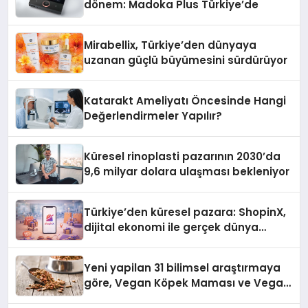
dönem: Madoka Plus Türkiye’de
Mirabellix, Türkiye’den dünyaya
uzanan güçlü büyümesini sürdürüyor
Katarakt Ameliyatı Öncesinde Hangi
Değerlendirmeler Yapılır?
Küresel rinoplasti pazarının 2030’da
9,6 milyar dolara ulaşması bekleniyor
Türkiye’den küresel pazara: ShopinX,
dijital ekonomi ile gerçek dünya
alışverişini bir araya getirmeyi
hedefliyor
Yeni yapilan 31 bilimsel araştırmaya
göre, Vegan Köpek Maması ve Vegan
Kedi Mamasının İyi Sindirildiğini