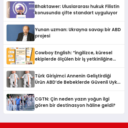
Ortaya Koydu
Bhaktawer: Uluslararası hukuk Filistin
konusunda çifte standart uyguluyor
Yunan uzman: Ukrayna savaşı bir ABD
projesi
Cowboy English: “İngilizce, küresel
ekiplerde ölçülen bir iş yetkinliğine
dönüşüyor”
Türk Girişimci Annenin Geliştirdiği
Ürün ABD’de Bebeklerde Güvenli Uyku
Standardına Yeni Bir Bakış Açısı
Getiriyor.
CGTN: Çin neden yazın yoğun ilgi
gören bir destinasyon hâline geldi?