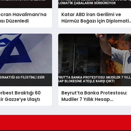
ecran Havalimanı’na
Katar ABD İran Gerilimi ve
ısı Düzenledi
Hürmüz Boğazı İçin Diplomati
Çabalarını Sürdürüyor
Serbest Bıraktığı 60
Beyrut’ta Banka Protestosu:
Esir Gazze’ye Ulaştı
Mudiler 7 Yıllık Hesap
Blokesine Ateşle Karşı Çıktı