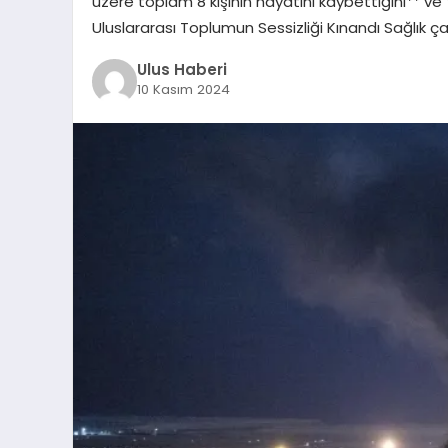
üzere toplam 8 kişinin hayatını kaybettiğini** ve **5
Uluslararası Toplumun Sessizliği Kınandı Sağlık ça
Ulus Haberi
10 Kasım 2024