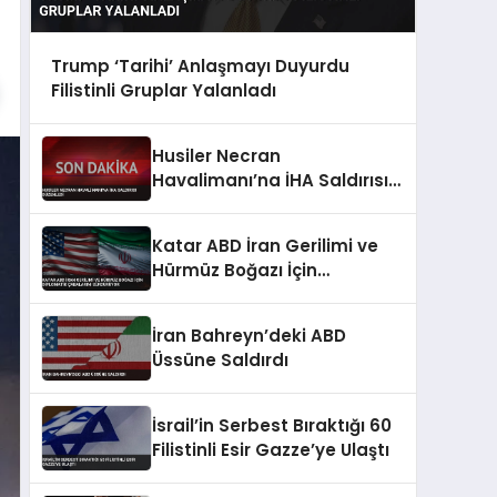
Trump ‘Tarihi’ Anlaşmayı Duyurdu
Filistinli Gruplar Yalanladı
Husiler Necran
Havalimanı’na İHA Saldırısı
Düzenledi
Katar ABD İran Gerilimi ve
Hürmüz Boğazı İçin
Diplomatik Çabalarını
Sürdürüyor
İran Bahreyn’deki ABD
Üssüne Saldırdı
İsrail’in Serbest Bıraktığı 60
Filistinli Esir Gazze’ye Ulaştı