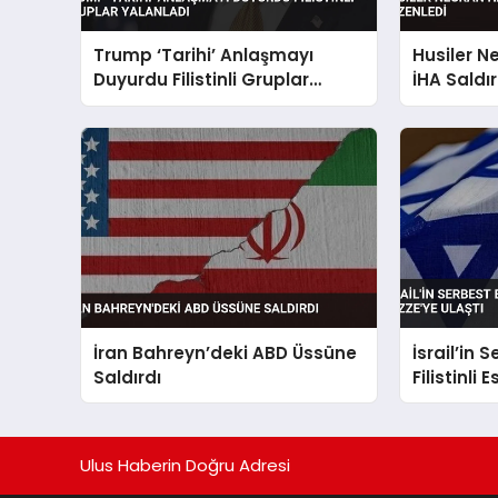
Trump ‘Tarihi’ Anlaşmayı
Husiler N
Duyurdu Filistinli Gruplar
İHA Saldır
Yalanladı
İran Bahreyn’deki ABD Üssüne
İsrail’in 
Saldırdı
Filistinli 
Ulus Haberin Doğru Adresi