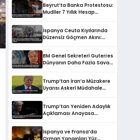
Beyrut’ta Banka Protestosu:
Mudiler 7 Yıllık Hesap
Blokesine Ateşle Karşı Çıktı
İspanya Ceuta Kıyılarında
Düzensiz Göçmen Akını:
Yüzlerce Kişi Kurtarıldı,
Cansız Bedenlere Ulaşıldı
BM Genel Sekreteri Guterres
Dünyanın Daha Fazla Savaşı
Kaldıramayacağını
Vurguladı
Trump’tan İran’a Müzakere
Uyarısı Askeri Müdahale
Sinyali
Trump’tan Yeniden Adaylık
Açıklaması Anayasa
Tartışması Başlattı
İspanya ve Fransa’da
Orman Yangınları Yüz