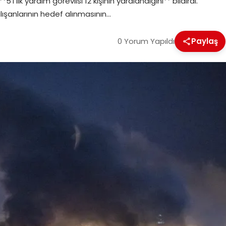
’i ilk yardım görevlisi 12 kişinin yaralandığını** bildirdi.
lışanlarının hedef alınmasının…
0 Yorum Yapıldı
Paylaş