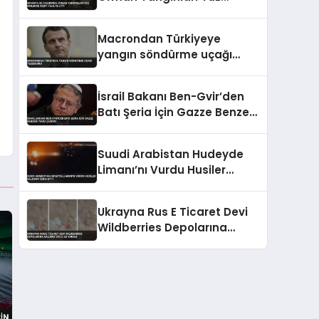
Binlerce Kişiyi Tahliye Etti
Macrondan Türkiyeye
yangın söndürme uçağı
teşekkürü
İsrail Bakanı Ben-Gvir’den
Batı Şeria İçin Gazze Benzeri
Yıkım Çağrısı
Suudi Arabistan Hudeyde
Limanı’nı Vurdu Husiler
Saldırıyı İddia Etti
Ukrayna Rus E Ticaret Devi
Wildberries Depolarına
Saldırdı 8 Ölü 62 Yaralı