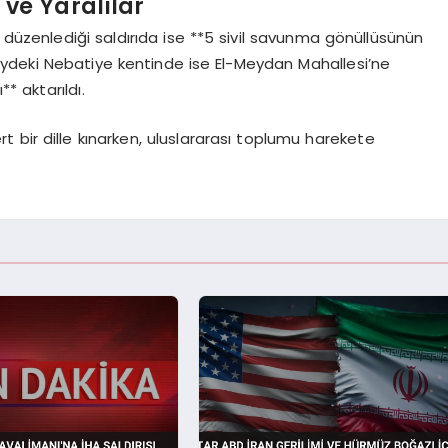
ve Yaralılar
a düzenlediği saldırıda ise **5 sivil savunma gönüllüsünün
üneydeki Nebatiye kentinde ise El-Meydan Mahallesi’ne
** aktarıldı.
 sert bir dille kınarken, uluslararası toplumu harekete