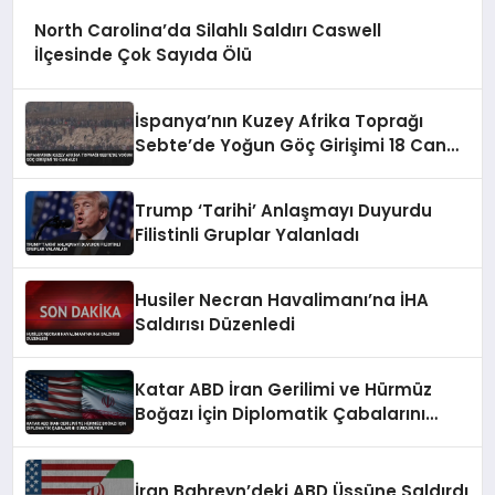
North Carolina’da Silahlı Saldırı Caswell
İlçesinde Çok Sayıda Ölü
İspanya’nın Kuzey Afrika Toprağı
Sebte’de Yoğun Göç Girişimi 18 Can
Aldı
Trump ‘Tarihi’ Anlaşmayı Duyurdu
Filistinli Gruplar Yalanladı
Husiler Necran Havalimanı’na İHA
Saldırısı Düzenledi
Katar ABD İran Gerilimi ve Hürmüz
Boğazı İçin Diplomatik Çabalarını
Sürdürüyor
İran Bahreyn’deki ABD Üssüne Saldırdı