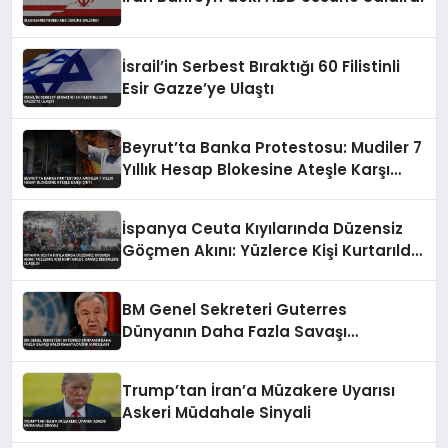
İsrail’in Serbest Bıraktığı 60 Filistinli
Esir Gazze’ye Ulaştı
Beyrut’ta Banka Protestosu: Mudiler 7
Yıllık Hesap Blokesine Ateşle Karşı
Çıktı
İspanya Ceuta Kıyılarında Düzensiz
Göçmen Akını: Yüzlerce Kişi Kurtarıldı,
Cansız Bedenlere Ulaşıldı
BM Genel Sekreteri Guterres
Dünyanın Daha Fazla Savaşı
Kaldıramayacağını Vurguladı
Trump’tan İran’a Müzakere Uyarısı
Askeri Müdahale Sinyali