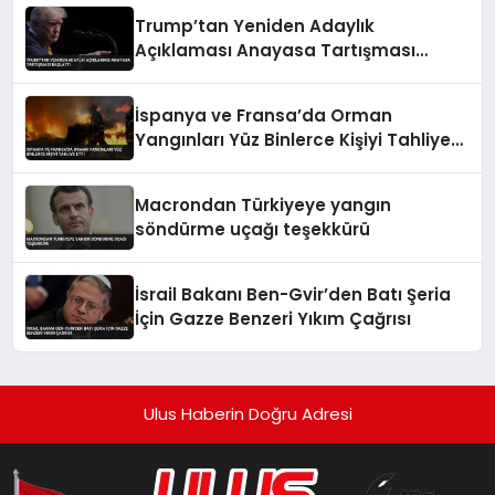
Trump’tan Yeniden Adaylık
Açıklaması Anayasa Tartışması
Başlattı
İspanya ve Fransa’da Orman
Yangınları Yüz Binlerce Kişiyi Tahliye
Etti
Macrondan Türkiyeye yangın
söndürme uçağı teşekkürü
İsrail Bakanı Ben-Gvir’den Batı Şeria
İçin Gazze Benzeri Yıkım Çağrısı
Ulus Haberin Doğru Adresi