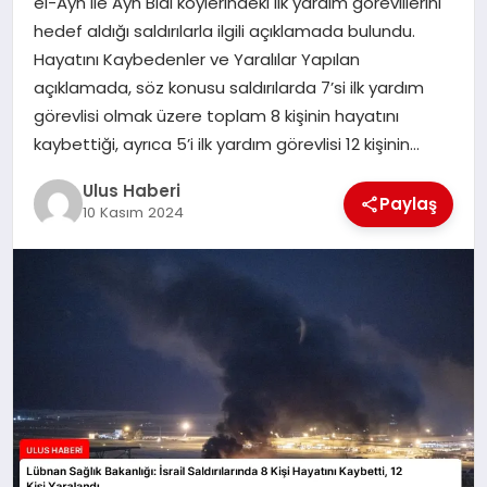
el-Ayn ile Ayn Bial köylerindeki ilk yardım görevlilerini
MAGAZIN
hedef aldığı saldırılarla ilgili açıklamada bulundu.
Hayatını Kaybedenler ve Yaralılar Yapılan
SPOR
açıklamada, söz konusu saldırılarda 7’si ilk yardım
görevlisi olmak üzere toplam 8 kişinin hayatını
YAŞAM
kaybettiği, ayrıca 5’i ilk yardım görevlisi 12 kişinin…
Ulus Haberi
Paylaş
10 Kasım 2024