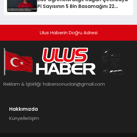
Pi Sayısının 5 Bin Basamağını 22
Dakikada Ezberledi
Ulus Haberin Doğru Adresi
Reklam & İşbirliği:
habersonuclari@gmail.com
Hakkımızda
Künye
İletişim