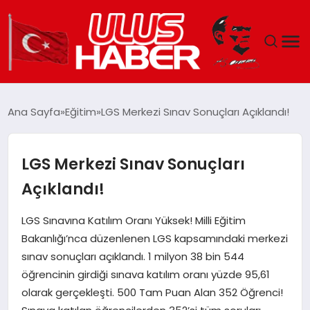
GÜNDEM
Ana Sayfa
Eğitim
LGS Merkezi Sınav Sonuçları Açıklandı!
DÜNYA
LGS Merkezi Sınav Sonuçları
EKONOMI
Açıklandı!
SIYASET
LGS Sınavına Katılım Oranı Yüksek! Milli Eğitim
Bakanlığı’nca düzenlenen LGS kapsamındaki merkezi
TEKNOLOJI
sınav sonuçları açıklandı. 1 milyon 38 bin 544
öğrencinin girdiği sınava katılım oranı yüzde 95,61
EĞITIM
olarak gerçekleşti. 500 Tam Puan Alan 352 Öğrenci!