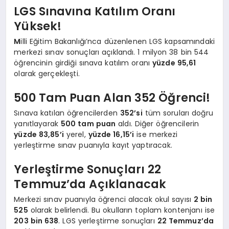
LGS Sınavına Katılım Oranı
Yüksek!
M
illi Eğitim Bakanlığı’nca düzenlenen LGS kapsamındaki
merkezi sınav sonuçları açıklandı. 1 milyon 38 bin 544
öğrencinin girdiği sınava katılım oranı
yüzde 95,61
olarak gerçekleşti.
500 Tam Puan Alan 352 Öğrenci!
Sınava katılan öğrencilerden
352’si
tüm soruları doğru
yanıtlayarak
500 tam puan
aldı. Diğer öğrencilerin
yüzde 83,85’i
yerel,
yüzde 16,15’i
ise merkezi
yerleştirme sınav puanıyla kayıt yaptıracak.
Yerleştirme Sonuçları 22
Temmuz’da Açıklanacak
Merkezi sınav puanıyla öğrenci alacak okul sayısı
2 bin
525
olarak belirlendi. Bu okulların toplam kontenjanı ise
203 bin 638
. LGS yerleştirme sonuçları
22 Temmuz’da