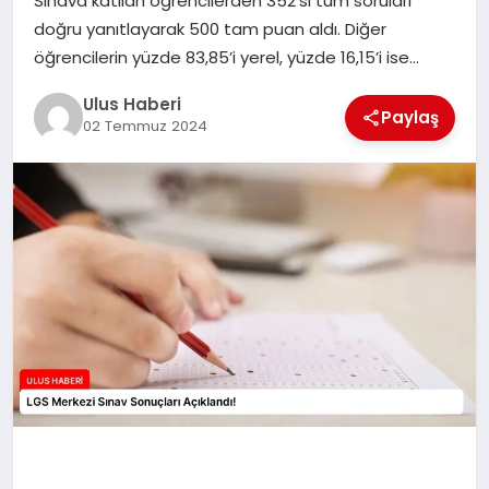
Sınava katılan öğrencilerden 352’si tüm soruları
MAGAZIN
doğru yanıtlayarak 500 tam puan aldı. Diğer
öğrencilerin yüzde 83,85’i yerel, yüzde 16,15’i ise…
SPOR
Ulus Haberi
Paylaş
YAŞAM
02 Temmuz 2024