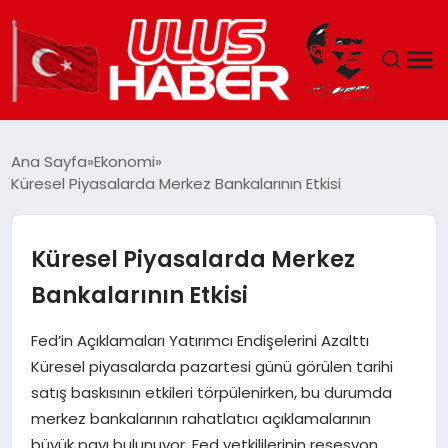
GÜNDEM
Ana Sayfa
Ekonomi
Küresel Piyasalarda Merkez Bankalarının Etkisi
DÜNYA
EKONOMI
Küresel Piyasalarda Merkez
Bankalarının Etkisi
SIYASET
Fed’in Açıklamaları Yatırımcı Endişelerini Azalttı
TEKNOLOJI
Küresel piyasalarda pazartesi günü görülen tarihi
satış baskısının etkileri törpülenirken, bu durumda
EĞITIM
merkez bankalarının rahatlatıcı açıklamalarının
büyük payı bulunuyor. Fed yetkililerinin resesyon