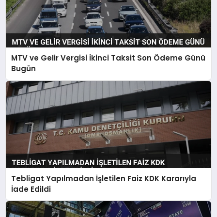
MTV ve Gelir Vergisi İkinci Taksit Son Ödeme Günü
Bugün
Tebligat Yapılmadan İşletilen Faiz KDK Kararıyla
İade Edildi