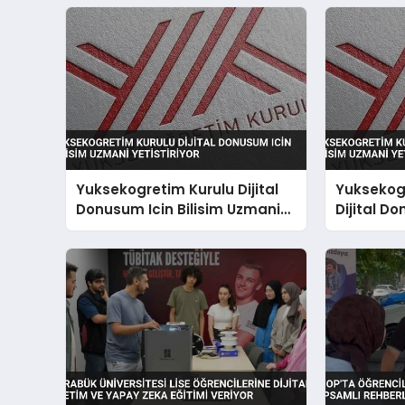
Yuksekogretim Kurulu Dijital
Yuksekog
Donusum Icin Bilisim Uzmani
Dijital Do
Yetistiriyor
Uzmani Y