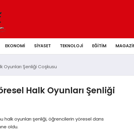
EKONOMI
SIYASET
TEKNOLOJI
EĞITIM
MAGAZI
lk Oyunları Şenliği Coşkusu
resel Halk Oyunları Şenliği
 halk oyunları şenliği, öğrencilerin yöresel dans
ne oldu.