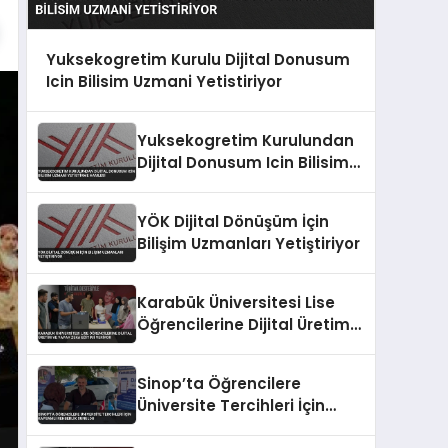
Yuksekogretim Kurulu Dijital Donusum
Icin Bilisim Uzmani Yetistiriyor
Yuksekogretim Kurulundan
Dijital Donusum Icin Bilisim
Uzmani Yetistirme Hamlesi
YÖK Dijital Dönüşüm İçin
Bilişim Uzmanları Yetiştiriyor
Karabük Üniversitesi Lise
Öğrencilerine Dijital Üretim
ve Yapay Zeka Eğitimi
Veriyor
Sinop’ta Öğrencilere
Üniversite Tercihleri İçin
Kapsamlı Rehberlik Sunuldu