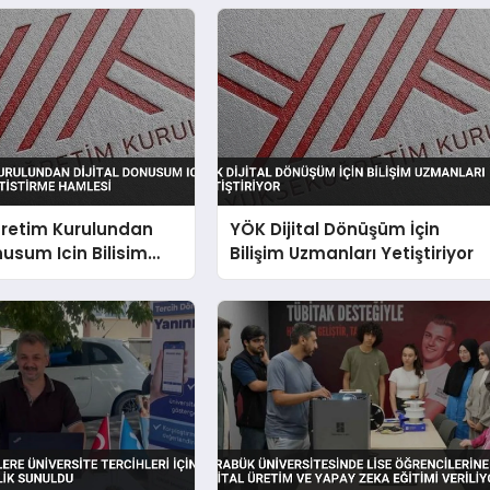
retim Kurulundan
YÖK Dijital Dönüşüm İçin
nusum Icin Bilisim
Bilişim Uzmanları Yetiştiriyor
etistirme Hamlesi