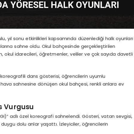
ulu, yıl sonu etkinlikleri kapsamında düzenlediği halk oyunları
slarına sahne oldu. Okul bahçesinde gerçekleştirilen
, okul idarecileri, öğretmenler, veliler ve çok sayıda davetli
koreografili dans gösterisi, öğrencilerin uyumlu
k hava sahnesine dönüşen okul bahçesi, renkli anlara ev
as Vurgusu
YGI)” adlı özel koreografi sahnelendi. Gösteri, vatan sevgisi,
k duygu dolu anlar yaşattı. İzleyiciler, öğrencilerin