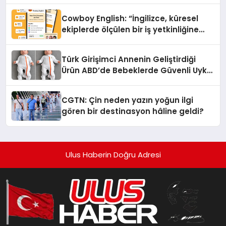
Cowboy English: “İngilizce, küresel
ekiplerde ölçülen bir iş yetkinliğine
dönüşüyor”
Türk Girişimci Annenin Geliştirdiği
Ürün ABD’de Bebeklerde Güvenli Uyku
Standardına Yeni Bir Bakış Açısı
Getiriyor.
CGTN: Çin neden yazın yoğun ilgi
gören bir destinasyon hâline geldi?
Ulus Haberin Doğru Adresi