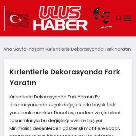
GÜNDEM
Ana Sayfa
Yaşam
Kırlentlerle Dekorasyonda Fark Yaratın
DÜNYA
Kırlentlerle Dekorasyonda Fark
EKONOMI
Yaratın
SIYASET
Kırlentlerle Dekorasyonda Fark Yaratın Ev
dekorasyonunda küçük değişikliklerle büyük fark
TEKNOLOJI
yaratmak mümkün. Decofav, modern ve şık kırlent
tasarımlarıyla bu değişikliği evinize taşıyor.
EĞITIM
Minimalist desenlerden gösterişli motiflere kadar,