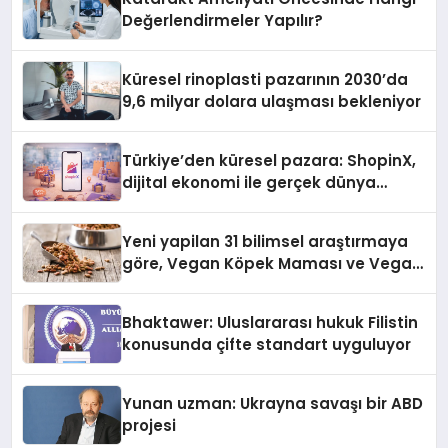
Değerlendirmeler Yapılır?
Küresel rinoplasti pazarının 2030’da
9,6 milyar dolara ulaşması bekleniyor
Türkiye’den küresel pazara: ShopinX,
dijital ekonomi ile gerçek dünya
alışverişini bir araya getirmeyi
hedefliyor
Yeni yapilan 31 bilimsel araştırmaya
göre, Vegan Köpek Maması ve Vegan
Kedi Mamasının İyi Sindirildiğini
Ortaya Koydu
Bhaktawer: Uluslararası hukuk Filistin
konusunda çifte standart uyguluyor
Yunan uzman: Ukrayna savaşı bir ABD
projesi