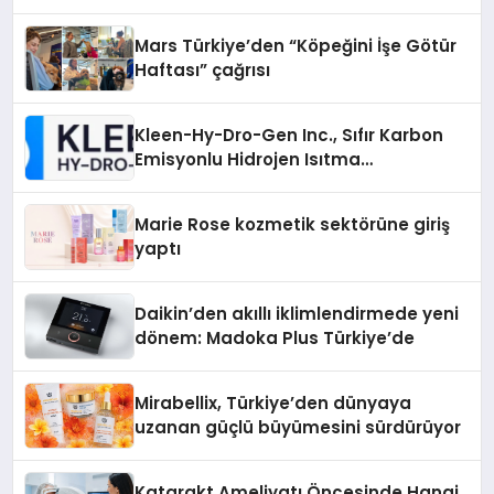
Mars Türkiye’den “Köpeğini İşe Götür
Haftası” çağrısı
Kleen-Hy-Dro-Gen Inc., Sıfır Karbon
Emisyonlu Hidrojen Isıtma
Teknolojisinde ISO ve TSSA
Düzenleyici Onaylarını Aldı
Marie Rose kozmetik sektörüne giriş
yaptı
Daikin’den akıllı iklimlendirmede yeni
dönem: Madoka Plus Türkiye’de
Mirabellix, Türkiye’den dünyaya
uzanan güçlü büyümesini sürdürüyor
Katarakt Ameliyatı Öncesinde Hangi