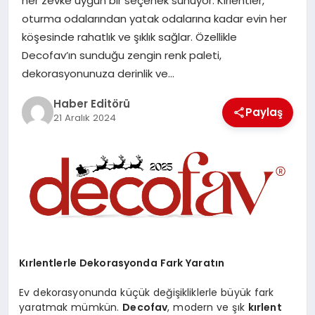
her zevke uygun bir seçenek sunuyor. Kırlentler,
MAGAZIN
oturma odalarından yatak odalarına kadar evin her
köşesinde rahatlık ve şıklık sağlar. Özellikle
SPOR
Decofav’ın sunduğu zengin renk paleti,
dekorasyonunuza derinlik ve…
YAŞAM
Haber Editörü
Paylaş
21 Aralık 2024
Kırlentlerle Dekorasyonda Fark Yaratın
Ev dekorasyonunda küçük değişikliklerle büyük fark
yaratmak mümkün.
Decofav
, modern ve şık
kırlent