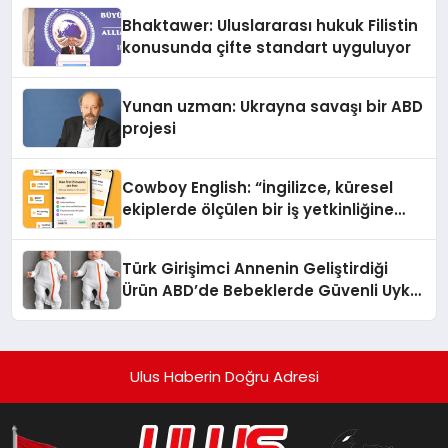
Ortaya Koydu
Bhaktawer: Uluslararası hukuk Filistin
konusunda çifte standart uyguluyor
Yunan uzman: Ukrayna savaşı bir ABD
projesi
Cowboy English: “İngilizce, küresel
ekiplerde ölçülen bir iş yetkinliğine
dönüşüyor”
Türk Girişimci Annenin Geliştirdiği
Ürün ABD’de Bebeklerde Güvenli Uyku
Standardına Yeni Bir Bakış Açısı
Getiriyor.
Ulus Haberin Doğru Adresi