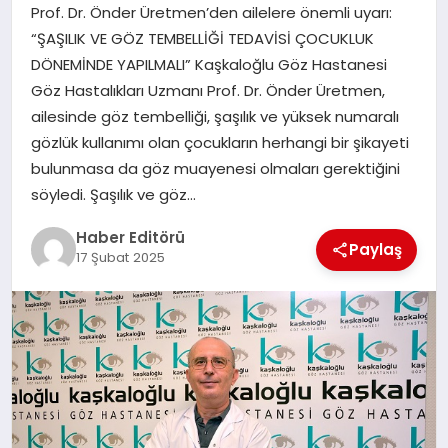
MAGAZIN
Prof. Dr. Önder Üretmen’den ailelere önemli uyarı:
“ŞAŞILIK VE GÖZ TEMBELLİĞİ TEDAVİSİ ÇOCUKLUK
SPOR
DÖNEMİNDE YAPILMALI” Kaşkaloğlu Göz Hastanesi
Göz Hastalıkları Uzmanı Prof. Dr. Önder Üretmen,
YAŞAM
ailesinde göz tembelliği, şaşılık ve yüksek numaralı
gözlük kullanımı olan çocukların herhangi bir şikayeti
bulunmasa da göz muayenesi olmaları gerektiğini
söyledi. Şaşılık ve göz…
Haber Editörü
Paylaş
17 Şubat 2025