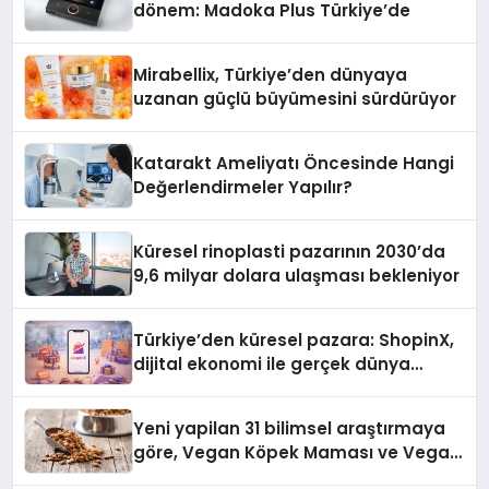
dönem: Madoka Plus Türkiye’de
Mirabellix, Türkiye’den dünyaya
uzanan güçlü büyümesini sürdürüyor
Katarakt Ameliyatı Öncesinde Hangi
Değerlendirmeler Yapılır?
Küresel rinoplasti pazarının 2030’da
9,6 milyar dolara ulaşması bekleniyor
Türkiye’den küresel pazara: ShopinX,
dijital ekonomi ile gerçek dünya
alışverişini bir araya getirmeyi
hedefliyor
Yeni yapilan 31 bilimsel araştırmaya
göre, Vegan Köpek Maması ve Vegan
Kedi Mamasının İyi Sindirildiğini