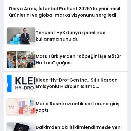
Derya Arms, İstanbul Prohunt 2026’da yeni nesil
ürünlerini ve global marka vizyonunu sergiledi
Tencent Hy3 dünya genelinde
kullanıma sunuldu
Mars Türkiye’den “Köpeğini İşe Götür
Haftası” çağrısı
Kleen-Hy-Dro-Gen Inc., Sıfır Karbon
Emisyonlu Hidrojen Isıtma
Teknolojisinde ISO ve TSSA
Düzenleyici Onaylarını Aldı
Marie Rose kozmetik sektörüne giriş
yaptı
Daikin’den akıllı iklimlendirmede yeni