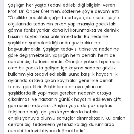
Şaşılığın her yaşta tedavi edilebildiği bilgisini veren
Prof. Dr. Önder Üretmen, sözlerine şöyle devam etti:
“Özellikle çocukluk çağında ortaya çıkan sabit şaşılık
olgularında tedavinin erken yapılmasıyla çocuktaki
görme fonksiyonları daha iyi korunmakta ve derinlik
hissinin kaybolması önlenmektedir. Bu nedenle
şaşılıktan şüphelenildiği anda göz hekimine
başvurulmalıdır. Şaşılığın tedavisi tipine ve nedenine
göre değişmektedir. Şaşılığın hem cerrahi hem de
cerrahi dışı tedavisi vardır. Örneğin yüksek hiperopisi
olan bir çocukta gelişen içe kayma sadece gözlük
kullanımıyla tedavi edilebilir. Buna karşılık hayatın ilk
aylarında ortaya çıkan kaymalar genellikle cerrahi
tedavi gerektirir. Erişkinlerde ortaya çıkan ani
şaşılıklarda ilk yapılması gereken nedenin ortaya
çıkarılması ve hastanın günlük hayatını etkileyen çift
görmenin tedavisidir. Erişkin yaşlarda göz dışı kas
felçlerine bağlı gelişen kaymalarda botoks
enjeksiyonuyla olumlu sonuçlar alınmaktadır. Kullanılan
cerrahi dışı tedavilerin yetersiz kaldığı durumlarda
cerrahi tedavi ihtiyacı doğmaktadır”