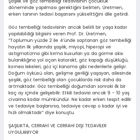
Şaşılık ve göz tembelliği tedavisinin çocukluk
döneminde yapılması gerektiğini belirten, Üretmen,
erken tanının tedavi başarısını yükselttiğini dile getirdi.
Göz tembelliği tedavisinin ancak belirli bir yaşa kadar
yapılabildiği bilgisini veren Prof. Dr. Üretmen,
“Toplumun yüzde 2 ile 4’ünde saptanan göz tembelliği
hayatın ilk yıllarında şaşılık, miyopi, hiperopi ve
astigmatizma gibi kırma kusurları ya da görme aksı
bulanıklığına yol açan katarakt, göz kapağı düşüklüğü,
kornea lekeleri, göz içi kanama gibi nedenlerle gelişir.
Doğum öyküsü olan, gelişme geriliği yaşayan, ailesinde
şaşılık, göz tembelliği olan çocuklarda risk daha da
artmaktadır. Göz tembelliği doğumdan sonraki ilk bir
kaç ay içinde gelişebilir. Etkili tedavisi ancak 9 – 10 yaş
civarına kadar mümkündür. Ne kadar erken tespit edilir
ve tedaviye başlanırsa, tedaviye cevap o kadar iyi ve
hızlı olmaktadır” diye konuştu.
ŞAŞILIKTA, CERRAHİ VE CERRAHİ DIŞI TEDAVİLER
UYGULANIYOR