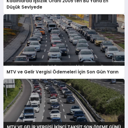
Kadınlarda İşsizlik Oranı 2005’ten Bu Yana En
Düşük Seviyede
MTV ve Gelir Vergisi Ödemeleri İçin Son Gün Yarın