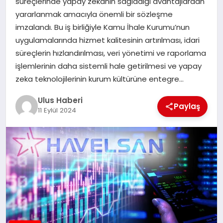
süreçlerinde yapay zekanın sağladığı avantajlardan
MAGAZIN
yararlanmak amacıyla önemli bir sözleşme
imzalandı. Bu iş birliğiyle Kamu İhale Kurumu’nun
SPOR
uygulamalarında hizmet kalitesinin artırılması, idari
süreçlerin hızlandırılması, veri yönetimi ve raporlama
YAŞAM
işlemlerinin daha sistemli hale getirilmesi ve yapay
zeka teknolojilerinin kurum kültürüne entegre…
Ulus Haberi
Paylaş
11 Eylül 2024