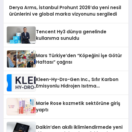
Derya Arms, İstanbul Prohunt 2026’da yeni nesil
ürünlerini ve global marka vizyonunu sergiledi
Tencent Hy3 dünya genelinde
kullanıma sunuldu
Mars Türkiye’den “Köpeğini İşe Götür
Haftası” çağrısı
Kleen-Hy-Dro-Gen Inc., Sıfır Karbon
Emisyonlu Hidrojen Isıtma
Teknolojisinde ISO ve TSSA
Düzenleyici Onaylarını Aldı
Marie Rose kozmetik sektörüne giriş
yaptı
Daikin’den akıllı iklimlendirmede yeni