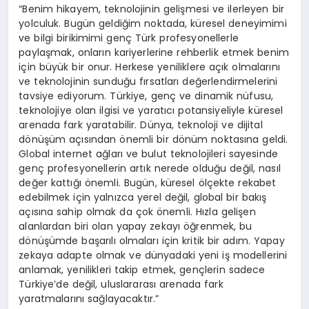
“Benim hikayem, teknolojinin gelişmesi ve ilerleyen bir
yolculuk. Bugün geldiğim noktada, küresel deneyimimi
ve bilgi birikimimi genç Türk profesyonellerle
paylaşmak, onların kariyerlerine rehberlik etmek benim
için büyük bir onur. Herkese yeniliklere açık olmalarını
ve teknolojinin sunduğu fırsatları değerlendirmelerini
tavsiye ediyorum. Türkiye, genç ve dinamik nüfusu,
teknolojiye olan ilgisi ve yaratıcı potansiyeliyle küresel
arenada fark yaratabilir. Dünya, teknoloji ve dijital
dönüşüm açısından önemli bir dönüm noktasına geldi.
Global internet ağları ve bulut teknolojileri sayesinde
genç profesyonellerin artık nerede olduğu değil, nasıl
değer kattığı önemli. Bugün, küresel ölçekte rekabet
edebilmek için yalnızca yerel değil, global bir bakış
açısına sahip olmak da çok önemli. Hızla gelişen
alanlardan biri olan yapay zekayı öğrenmek, bu
dönüşümde başarılı olmaları için kritik bir adım. Yapay
zekaya adapte olmak ve dünyadaki yeni iş modellerini
anlamak, yenilikleri takip etmek, gençlerin sadece
Türkiye’de değil, uluslararası arenada fark
yaratmalarını sağlayacaktır.”