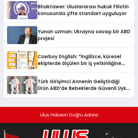
Ortaya Koydu
Bhaktawer: Uluslararası hukuk Filistin
konusunda çifte standart uyguluyor
Yunan uzman: Ukrayna savaşı bir ABD
projesi
Cowboy English: “İngilizce, küresel
ekiplerde ölçülen bir iş yetkinliğine
dönüşüyor”
Türk Girişimci Annenin Geliştirdiği
Ürün ABD’de Bebeklerde Güvenli Uyku
Standardına Yeni Bir Bakış Açısı
Getiriyor.
Ulus Haberin Doğru Adresi