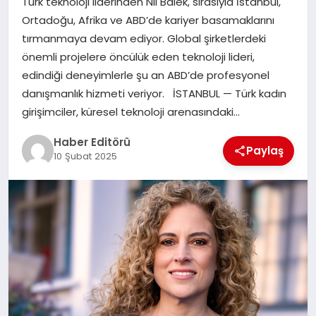
Türk teknoloji liderinden Nil Balek, sırasıyla İstanbul,
MAGAZIN
Ortadoğu, Afrika ve ABD’de kariyer basamaklarını
tırmanmaya devam ediyor. Global şirketlerdeki
SPOR
önemli projelere öncülük eden teknoloji lideri,
edindiği deneyimlerle şu an ABD’de profesyonel
YAŞAM
danışmanlık hizmeti veriyor. İSTANBUL — Türk kadın
girişimciler, küresel teknoloji arenasındaki…
Haber Editörü
Paylaş
10 Şubat 2025