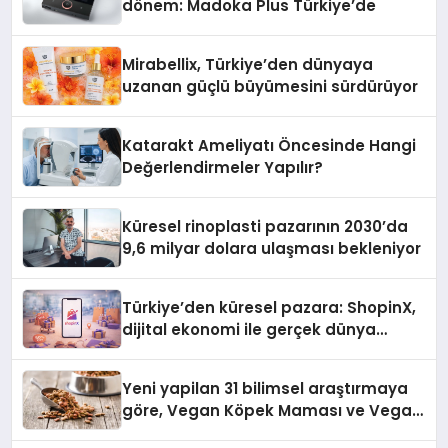
dönem: Madoka Plus Türkiye’de
Mirabellix, Türkiye’den dünyaya
uzanan güçlü büyümesini sürdürüyor
Katarakt Ameliyatı Öncesinde Hangi
Değerlendirmeler Yapılır?
Küresel rinoplasti pazarının 2030’da
9,6 milyar dolara ulaşması bekleniyor
Türkiye’den küresel pazara: ShopinX,
dijital ekonomi ile gerçek dünya
alışverişini bir araya getirmeyi
hedefliyor
Yeni yapilan 31 bilimsel araştırmaya
göre, Vegan Köpek Maması ve Vegan
Kedi Mamasının İyi Sindirildiğini