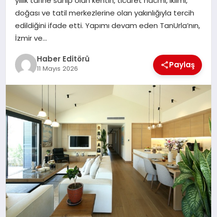
yıllık tarihe sahip olan kentin, ticaret hacmi, iklimi,
MAGAZIN
doğası ve tatil merkezlerine olan yakınlığıyla tercih
edildiğini ifade etti. Yapımı devam eden TanUrla’nın,
SPOR
İzmir ve…
YAŞAM
Haber Editörü
Paylaş
11 Mayıs 2026