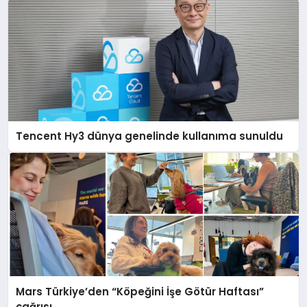
Tencent Hy3 dünya genelinde kullanıma sunuldu
Mars Türkiye’den “Köpeğini İşe Götür Haftası”
çağrısı