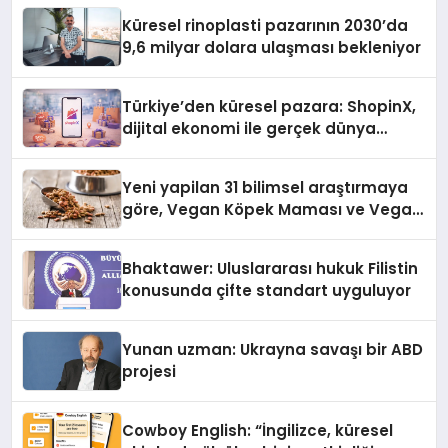
Küresel rinoplasti pazarının 2030’da
9,6 milyar dolara ulaşması bekleniyor
Türkiye’den küresel pazara: ShopinX,
dijital ekonomi ile gerçek dünya
alışverişini bir araya getirmeyi
hedefliyor
Yeni yapilan 31 bilimsel araştırmaya
göre, Vegan Köpek Maması ve Vegan
Kedi Mamasının İyi Sindirildiğini
Ortaya Koydu
Bhaktawer: Uluslararası hukuk Filistin
konusunda çifte standart uyguluyor
Yunan uzman: Ukrayna savaşı bir ABD
projesi
Cowboy English: “İngilizce, küresel