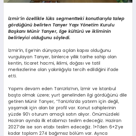
İzmir’in özellikle lüks segmentteki konutlarıyla talep
gördüğünü belirten
Tanyer
Yapı Yönetim Kurulu
Başkanı Münir
Tanyer
, Ege kültürü ve ikliminin
belirleyici olduğunu söyledi.
İzmir’in, Ege’nin dünyaya açılan kapısı olduğunu
vurgulayan
Tanyer
, binlerce yıllık tarihe sahip olan
kentin, ticaret hacmi, iklimi, doğası ve tatil
merkezlerine olan yakınlığıyla tercih edildiğini ifade
etti.
Yapımı devam eden
TanUrla’nın
, İzmir ve İstanbul
başta olmak üzere; yurt genelinden ilgi gördüğünü dile
getiren Münir
Tanyer
, “
TanUrla’da
yatırım için değil,
yaşamak için alan bir profil var. Konut sahiplerinin
yüzde 90’ı oturum amaçlı satın alıyor. Önümüzdeki
Haziran
ayında ilk etabımızı teslim edeceğiz. Haziran
2027’de ise son etabı teslim edeceğiz. 1+1’den 6+2’ye
kadar toplam 274 bağımsız bölüm var. Ayrıca