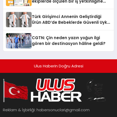
ekiplerde ölçülen bir iş yetkinliğine
dönüşüyor”
Türk Girişimci Annenin Geliştirdiği
Ürün ABD’de Bebeklerde Güvenli Uyku
Standardına Yeni Bir Bakış Açısı
Getiriyor.
CGTN: Çin neden yazın yoğun ilgi
gören bir destinasyon hâline geldi?
Ulus Haberin Doğru Adresi
Reklam & İşbirliği:
habersonuclari@gmail.com