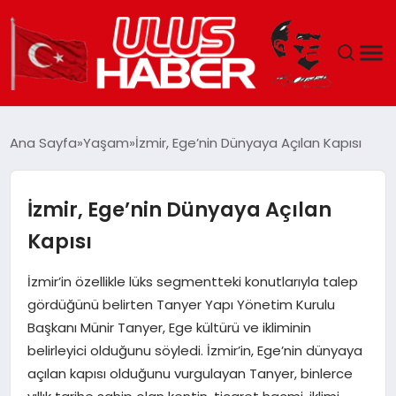
GÜNDEM
Ana Sayfa
Yaşam
İzmir, Ege’nin Dünyaya Açılan Kapısı
DÜNYA
İzmir, Ege’nin Dünyaya Açılan
EKONOMI
Kapısı
SIYASET
İzmir’in özellikle lüks segmentteki konutlarıyla talep
gördüğünü belirten Tanyer Yapı Yönetim Kurulu
TEKNOLOJI
Başkanı Münir Tanyer, Ege kültürü ve ikliminin
belirleyici olduğunu söyledi. İzmir’in, Ege’nin dünyaya
EĞITIM
açılan kapısı olduğunu vurgulayan Tanyer, binlerce