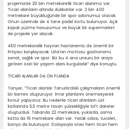
projemizde 20 bin metrekarelik ticari alanımız var.
Ticari alanların altında dükkanlar var. 2 bin 400
metrekare büyüklüğünde bir spor salonumuz olacak.
Onun üzerinde de 4 tane
padel
kortu bulunuyor. Açık
kapalı yüzme havuzumuz ve büyük bir supermarket
de projede yer alacak.
450 metrekarelik hayvan hastanemiz de önemli bir
ihtiyacı karşılayacak. Urla’nın mottosu gastronomi,
sanat, sağlık ve spor. Biz bu 4 ana unsuru bir araya
getiren özel bir yaşam alanı kurguladık” diye konuştu.
TİCARİ ALANLAR DA ÖN PLANDA
Tanyer
, “Ticari alanlar
Tanurla’daki
çalışmaların önemli
bir kısmını oluşturuyor. İmar planlarını önemseyerek
konut yapıyoruz. Bu nedenle ticari alanların üst
katlarında 5,5 metre tavan yüksekliğiyle
loft
daireler
oluşturduk. Tabanda 22 metrekare, yukarda, asma
katta da 19 metrekare alan var. Yatak odası, tuvalet,
banyo da bulunuyor. Dolayısıyla orası hem ticari hem