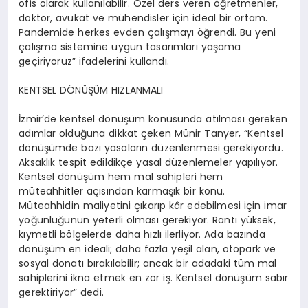
ofis olarak kullanılabilir. Özel ders veren öğretmenler,
doktor, avukat ve mühendisler için ideal bir ortam.
Pandemide herkes evden çalışmayı öğrendi. Bu yeni
çalışma sistemine uygun tasarımları yaşama
geçiriyoruz” ifadelerini kullandı.
KENTSEL DÖNÜŞÜM HIZLANMALI
İzmir’de kentsel dönüşüm konusunda atılması gereken
adımlar olduğuna dikkat çeken Münir
Tanyer
, “Kentsel
dönüşümde bazı yasaların düzenlenmesi gerekiyordu.
Aksaklık tespit edildikçe yasal düzenlemeler yapılıyor.
Kentsel dönüşüm hem mal sahipleri hem
müteahhitler açısından karmaşık bir konu.
Müteahhidin maliyetini çıkarıp kâr edebilmesi için imar
yoğunluğunun yeterli olması gerekiyor. Rantı yüksek,
kıymetli bölgelerde daha hızlı ilerliyor. Ada bazında
dönüşüm en ideali; daha fazla yeşil
alan, otopark ve
sosyal donatı bırakılabilir; ancak bir adadaki tüm mal
sahiplerini ikna etmek en zor iş. Kentsel dönüşüm sabır
gerektiriyor” dedi.