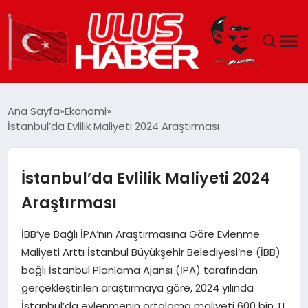
GÜNDEM
Ana Sayfa
Ekonomi
İstanbul’da Evlilik Maliyeti 2024 Araştırması
DÜNYA
EKONOMI
İstanbul’da Evlilik Maliyeti 2024
Araştırması
SIYASET
İBB’ye Bağlı İPA’nın Araştırmasına Göre Evlenme
TEKNOLOJI
Maliyeti Arttı İstanbul Büyükşehir Belediyesi’ne (İBB)
bağlı İstanbul Planlama Ajansı (İPA) tarafından
EĞITIM
gerçekleştirilen araştırmaya göre, 2024 yılında
İstanbul’da evlenmenin ortalama maliyeti 600 bin TL