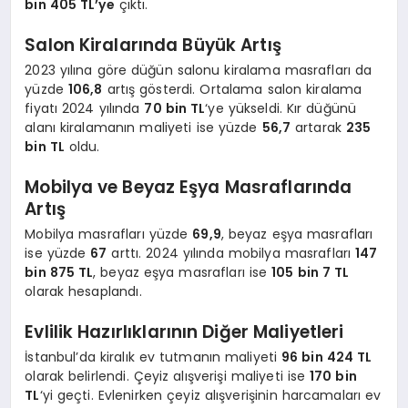
bin 405 TL’ye
çıktı.
Salon Kiralarında Büyük Artış
2023 yılına göre düğün salonu kiralama masrafları da
yüzde
106,8
artış gösterdi. Ortalama salon kiralama
fiyatı 2024 yılında
70 bin TL
‘ye yükseldi. Kır düğünü
alanı kiralamanın maliyeti ise yüzde
56,7
artarak
235
bin TL
oldu.
Mobilya ve Beyaz Eşya Masraflarında
Artış
Mobilya masrafları yüzde
69,9
, beyaz eşya masrafları
ise yüzde
67
arttı. 2024 yılında mobilya masrafları
147
bin 875 TL
, beyaz eşya masrafları ise
105 bin 7 TL
olarak hesaplandı.
Evlilik Hazırlıklarının Diğer Maliyetleri
İstanbul’da kiralık ev tutmanın maliyeti
96 bin 424 TL
olarak belirlendi. Çeyiz alışverişi maliyeti ise
170 bin
TL
‘yi geçti. Evlenirken çeyiz alışverişinin harcamaları ev