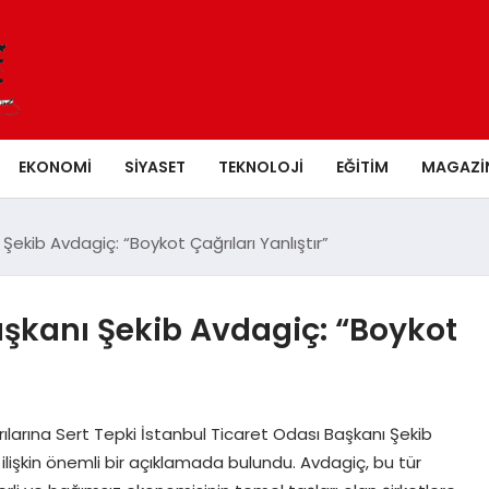
EKONOMI
SIYASET
TEKNOLOJI
EĞITIM
MAGAZI
Şekib Avdagiç: “Boykot Çağrıları Yanlıştır”
aşkanı Şekib Avdagiç: “Boykot
larına Sert Tepki İstanbul Ticaret Odası Başkanı Şekib
işkin önemli bir açıklamada bulundu. Avdagiç, bu tür