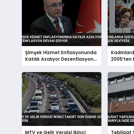
Şimşek Hizmet Enflasyonunda
Kadınlarda
Katılık Azalıyor Dezenflasyon
2005’ten
Devam Ediyor
Seviyede
MTV ve Gelir Vergisi İkinci
Tebligat 