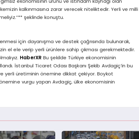
bağımsız ekonomisinin ürünü ve istihdam kaynağı olan
lkemizin kalkınmasına zarar verecek niteliktedir. Yerli ve milli
eliyiz.”** şeklinde konuştu.
çlenmesi için dayanışma ve destek çağrısında bulunarak,
zin el ele verip yerli ürünlere sahip çıkması gerekmektedir.
olmalıyız.
HaberXR
Bu şekilde Türkiye ekonomisinin
ullandı. İstanbul Ticaret Odası Başkanı Şekib Avdagiç’in bu
ve yerli üretiminin önemine dikkat çekiyor. Boykot
ın önemine vurgu yapan Avdagiç, ülke ekonomisinin