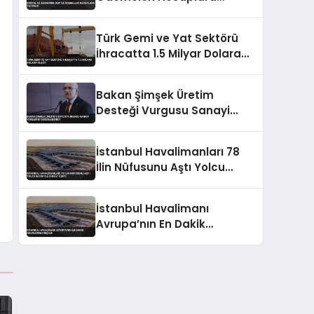
Yatırıldı
Türk Gemi ve Yat Sektörü
İhracatta 1.5 Milyar Dolara
Ulaştı
Bakan Şimşek Üretim
Desteği Vurgusu Sanayi
Verilerini Değerlendirdi
İstanbul Havalimanları 78
İlin Nüfusunu Aştı Yolcu
Sayısıyla Dikkat Çekti
İstanbul Havalimanı
Avrupa’nın En Dakik
Havalimanı Seçildi