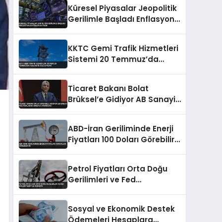
Küresel Piyasalar Jeopolitik
Gerilimle Başladı Enflasyon
Kaygıları Artıyor
KKTC Gemi Trafik Hizmetleri
Sistemi 20 Temmuz’da
Faaliyete Başlayacak
Ticaret Bakanı Bolat
Brüksel’e Gidiyor AB Sanayi
Politikalarını Masaya
Yatıracak
ABD-İran Geriliminde Enerji
Fiyatları 100 Doları Görebilir
Mi
Petrol Fiyatları Orta Doğu
Gerilimleri ve Fed
Beklentileriyle Düşüşte
Sosyal ve Ekonomik Destek
Ödemeleri Hesaplara