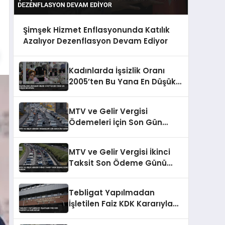
Şimşek Hizmet Enflasyonunda Katılık
Azalıyor Dezenflasyon Devam Ediyor
Kadınlarda İşsizlik Oranı
2005’ten Bu Yana En Düşük
Seviyede
MTV ve Gelir Vergisi
Ödemeleri İçin Son Gün
Yarın
MTV ve Gelir Vergisi İkinci
Taksit Son Ödeme Günü
Bugün
Tebligat Yapılmadan
İşletilen Faiz KDK Kararıyla
İade Edildi