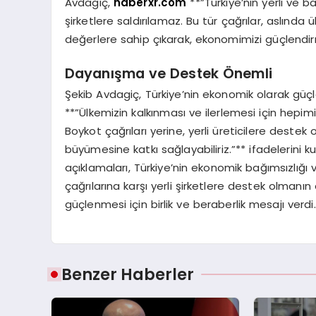
Avdagiç,
haberxr.com
**”Türkiye’nin yerli ve 
şirketlere saldırılamaz. Bu tür çağrılar, aslında ü
değerlere sahip çıkarak, ekonomimizi güçlendirm
Dayanışma ve Destek Önemli
Şekib Avdagiç, Türkiye’nin ekonomik olarak gü
**”Ülkemizin kalkınması ve ilerlemesi için hepimi
Boykot çağrıları yerine, yerli üreticilere destek 
büyümesine katkı sağlayabiliriz.”** ifadelerini k
açıklamaları, Türkiye’nin ekonomik bağımsızlığı 
çağrılarına karşı yerli şirketlere destek olman
güçlenmesi için birlik ve beraberlik mesajı verdi.
Benzer Haberler