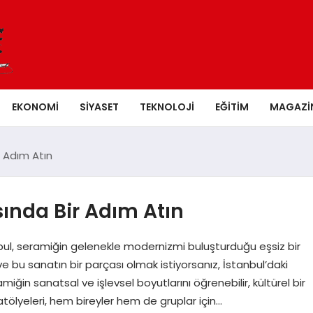
EKONOMI
SIYASET
TEKNOLOJI
EĞITIM
MAGAZI
 Adım Atın
ında Bir Adım Atın
bul, seramiğin gelenekle modernizmi buluşturduğu eşsiz bir
 bu sanatın bir parçası olmak istiyorsanız, İstanbul’daki
miğin sanatsal ve işlevsel boyutlarını öğrenebilir, kültürel bir
 atölyeleri, hem bireyler hem de gruplar için…