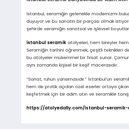
İstanbul, seramiğin gelenekle modernizmi buluş
duyuyor ve bu sanatın bir parçası olmak istiyorsa
şehirde seramiğin sanatsal ve işlevsel boyutlarını 
İstanbul seramik
atölyeleri, hem bireyler hem 
Seramiğin tarihini öğrenmek, çeşitli teknikleri
bu atölyeler mükemmel bir fırsat sunar. Çamur
aynı zamanda kişisel bir keşif macerasıdır.
“Sanat, ruhun yansımasıdır.” İstanbul’un serami
hem de pratik açıdan özel eserler ortaya çıkarab
keşfetmek için bir adım atın ve seramikle tanışı
https://atolyedally.com/istanbul-seramik-