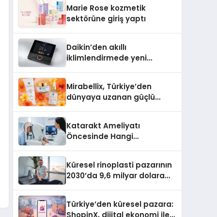
TSSA Düzenleyici Onaylarını
Marie Rose kozmetik
Aldı
sektörüne giriş yaptı
Daikin’den akıllı
iklimlendirmede yeni
dönem: Madoka Plus
Türkiye’de
Mirabellix, Türkiye’den
dünyaya uzanan güçlü
büyümesini sürdürüyor
Katarakt Ameliyatı
Öncesinde Hangi
Değerlendirmeler Yapılır?
Küresel rinoplasti pazarının
2030’da 9,6 milyar dolara
ulaşması bekleniyor
Türkiye’den küresel pazara:
ShopinX, dijital ekonomi ile