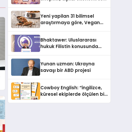
gerçek dünya alışverişini bir
araya getirmeyi hedefliyor
Yeni yapilan 31 bilimsel
araştırmaya göre, Vegan
Köpek Maması ve Vegan
Kedi Mamasının İyi
Bhaktawer: Uluslararası
Sindirildiğini Ortaya Koydu
hukuk Filistin konusunda
çifte standart uyguluyor
Yunan uzman: Ukrayna
savaşı bir ABD projesi
e
Cowboy English: “İngilizce,
küresel ekiplerde ölçülen bir
iş yetkinliğine dönüşüyor”