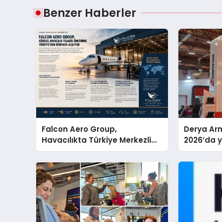
Benzer Haberler
Falcon Aero Group,
Derya Arm
Havacılıkta Türkiye Merkezli
2026’da ye
Küresel Çözüm Ortağı Olma
global m
Yolunda İlerliyor
sergiledi