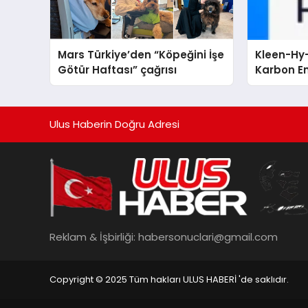
Mars Türkiye’den “Köpeğini İşe
Kleen-Hy-
Götür Haftası” çağrısı
Karbon Em
Isıtma Te
TSSA Düze
Aldı
Ulus Haberin Doğru Adresi
Reklam & İşbirliği:
habersonuclari@gmail.com
Copyright © 2025 Tüm hakları ULUS HABERİ 'de saklıdır.