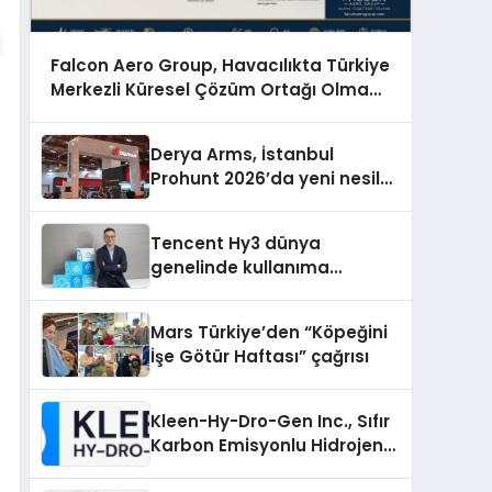
Falcon Aero Group, Havacılıkta Türkiye
Merkezli Küresel Çözüm Ortağı Olma
Yolunda İlerliyor
Derya Arms, İstanbul
Prohunt 2026’da yeni nesil
ürünlerini ve global marka
vizyonunu sergiledi
Tencent Hy3 dünya
genelinde kullanıma
sunuldu
Mars Türkiye’den “Köpeğini
İşe Götür Haftası” çağrısı
Kleen-Hy-Dro-Gen Inc., Sıfır
Karbon Emisyonlu Hidrojen
Isıtma Teknolojisinde ISO ve