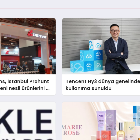
s, İstanbul Prohunt
Tencent Hy3 dünya genelind
ni nesil ürünlerini ve
kullanıma sunuldu
arka vizyonunu