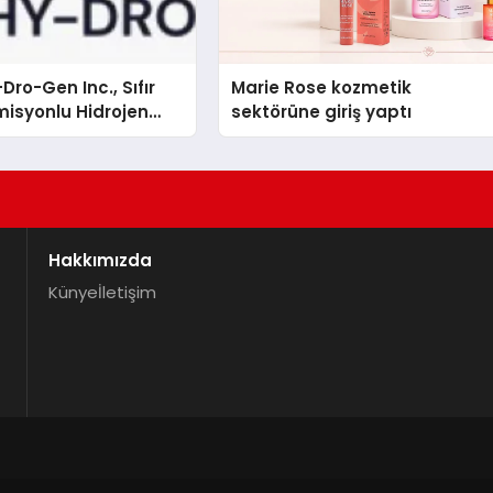
Dro-Gen Inc., Sıfır
Marie Rose kozmetik
isyonlu Hidrojen
sektörüne giriş yaptı
knolojisinde ISO ve
nleyici Onaylarını
Hakkımızda
Künye
İletişim