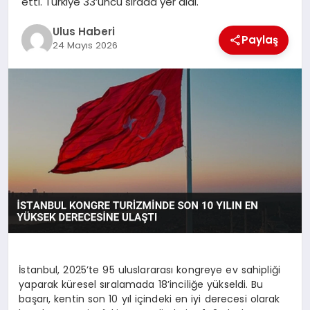
etti. Türkiye 33’üncü sırada yer aldı.
MAGAZIN
Ulus Haberi
Paylaş
SPOR
24 Mayıs 2026
YAŞAM
İstanbul, 2025’te 95 uluslararası kongreye ev sahipliği
yaparak küresel sıralamada 18’inciliğe yükseldi. Bu
başarı, kentin son 10 yıl içindeki en iyi derecesi olarak