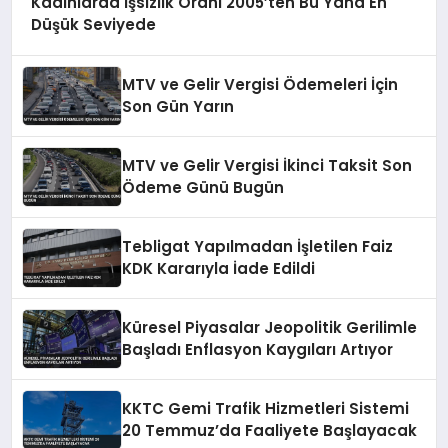
Kadınlarda İşsizlik Oranı 2005’ten Bu Yana En
Düşük Seviyede
MTV ve Gelir Vergisi Ödemeleri İçin
Son Gün Yarın
MTV ve Gelir Vergisi İkinci Taksit Son
Ödeme Günü Bugün
Tebligat Yapılmadan İşletilen Faiz
KDK Kararıyla İade Edildi
Küresel Piyasalar Jeopolitik Gerilimle
Başladı Enflasyon Kaygıları Artıyor
KKTC Gemi Trafik Hizmetleri Sistemi
20 Temmuz’da Faaliyete Başlayacak