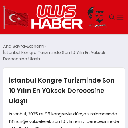
GÜNDEM
Ana Sayfa
Ekonomi
İstanbul Kongre Turizminde Son 10 Yılın En Yüksek
DÜNYA
Derecesine Ulaştı
EKONOMI
İstanbul Kongre Turizminde Son
SIYASET
10 Yılın En Yüksek Derecesine
Ulaştı
TEKNOLOJI
İstanbul, 2025’te 95 kongreyle dünya sıralamasında
EĞITIM
18’inciliğe yükselerek son 10 yılın en iyi derecesini elde