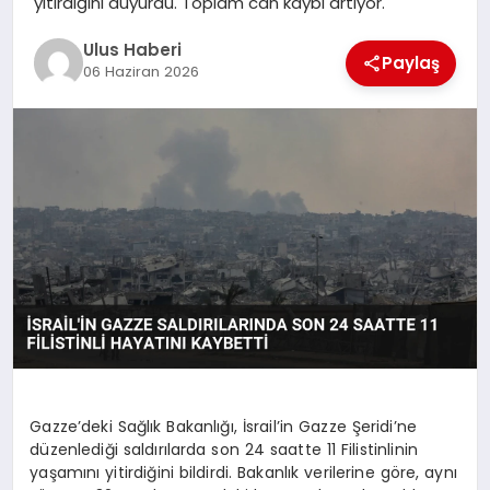
yitirdiğini duyurdu. Toplam can kaybı artıyor.
MAGAZIN
Ulus Haberi
Paylaş
SPOR
06 Haziran 2026
YAŞAM
Gazze’deki Sağlık Bakanlığı, İsrail’in Gazze Şeridi’ne
düzenlediği saldırılarda son 24 saatte 11 Filistinlinin
yaşamını yitirdiğini bildirdi. Bakanlık verilerine göre, aynı