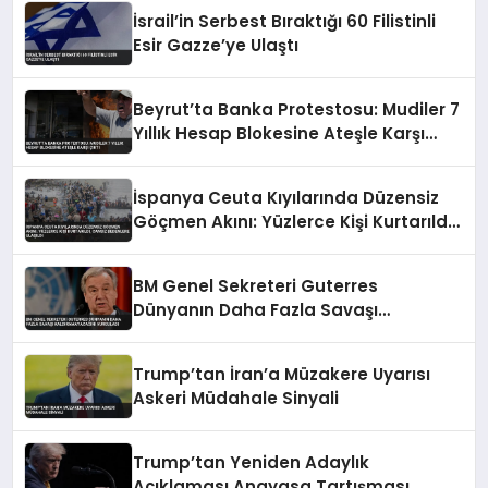
İsrail’in Serbest Bıraktığı 60 Filistinli
Esir Gazze’ye Ulaştı
Beyrut’ta Banka Protestosu: Mudiler 7
Yıllık Hesap Blokesine Ateşle Karşı
Çıktı
İspanya Ceuta Kıyılarında Düzensiz
Göçmen Akını: Yüzlerce Kişi Kurtarıldı,
Cansız Bedenlere Ulaşıldı
BM Genel Sekreteri Guterres
Dünyanın Daha Fazla Savaşı
Kaldıramayacağını Vurguladı
Trump’tan İran’a Müzakere Uyarısı
Askeri Müdahale Sinyali
Trump’tan Yeniden Adaylık
Açıklaması Anayasa Tartışması