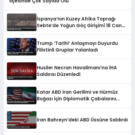
İlçesinde Çok Sayıda Ölü
İspanya’nın Kuzey Afrika Toprağı
Sebte’de Yoğun Göç Girişimi 18 Can
Aldı
Trump ‘Tarihi’ Anlaşmayı Duyurdu
Filistinli Gruplar Yalanladı
Husiler Necran Havalimanı’na İHA
Saldırısı Düzenledi
Katar ABD İran Gerilimi ve Hürmüz
Boğazı İçin Diplomatik Çabalarını
Sürdürüyor
İran Bahreyn’deki ABD Üssüne Saldırdı