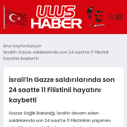
GÜNDEM
Ana Sayfa
Dünya
İsrail’in Gazze saldırılarında son 24 saatte 11 Filistinli
DÜNYA
hayatını kaybetti
EKONOMI
İsrail’in Gazze saldırılarında son
SIYASET
24 saatte 11 Filistinli hayatını
kaybetti
TEKNOLOJI
Gazze Sağlık Bakanlığı, İsrail’in devam eden
EĞITIM
saldırılarında son 24 saatte 11 Filistinlinin yaşamını