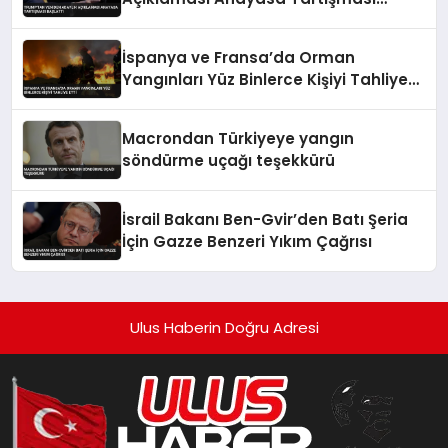
Başlattı
İspanya ve Fransa’da Orman
Yangınları Yüz Binlerce Kişiyi Tahliye
Etti
Macrondan Türkiyeye yangın
söndürme uçağı teşekkürü
İsrail Bakanı Ben-Gvir’den Batı Şeria
İçin Gazze Benzeri Yıkım Çağrısı
Ulus Haberin Doğru Adresi