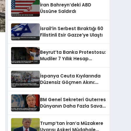
Sürdürüyor
İran Bahreyn’deki ABD
Üssüne Saldırdı
İsrail’in Serbest Bıraktığı 60
Filistinli Esir Gazze’ye Ulaştı
Beyrut’ta Banka Protestosu:
Mudiler 7 Yıllık Hesap
Blokesine Ateşle Karşı Çıktı
İspanya Ceuta Kıyılarında
Düzensiz Göçmen Akını:
Yüzlerce Kişi Kurtarıldı,
Cansız Bedenlere Ulaşıldı
BM Genel Sekreteri Guterres
Dünyanın Daha Fazla Savaşı
Kaldıramayacağını
Vurguladı
Trump’tan İran’a Müzakere
Uyarısı Askeri Müdahale