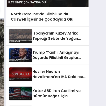
North Carolina’da Silahlı Saldırı
Caswell İlçesinde Çok Sayıda Ölü
İspanya’nın Kuzey Afrika
Toprağı Sebte’de Yoğun
Göç Girişimi 18 Can Aldı
Trump ‘Tarihi’ Anlaşmayı
Duyurdu Filistinli Gruplar
Yalanladı
Husiler Necran
Havalimanı’na İHA Saldırısı
Düzenledi
Katar ABD İran Gerilimi ve
Hürmüz Boğazı İçin
Diplomatik Çabalarını