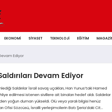
EKONOMI
SIYASET
TEKNOLOJI
EĞITIM
MAGAZI
arı Devam Ediyor
k Saldırıları Devam Ediyor
lediği Saldırılar İsrail savaş uçakları, Han Yunus’taki Hamed
ye edilmesi istenen sivillere ait binaları hedef aldı. Saldırılar
den yoğun duman yükseldi. Ölü veya yaralı bilgisi henüz
ı Ofisi Sözcüsü, İsrailli yerleşimcilerin Batı Şeria’daki Cit…