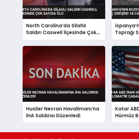
North Carolina’da Silahlı
İspanya’n
Saldırı Caswell İlçesinde Çok
Toprağı 
Sayıda Ölü
Girişimi 1
Husiler Necran Havalimanı’na
Katar ABD
İHA Saldırısı Düzenledi
Hürmüz Bo
Çabaların