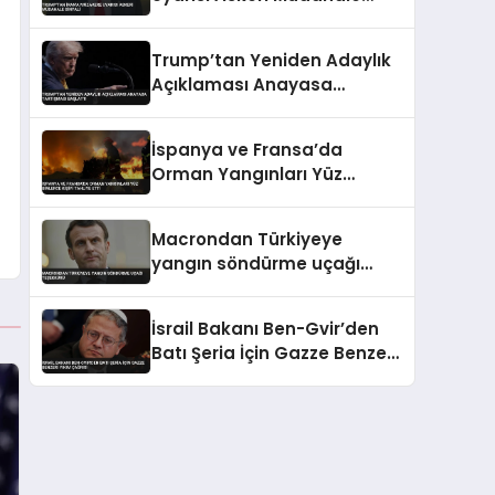
Sinyali
Trump’tan Yeniden Adaylık
Açıklaması Anayasa
Tartışması Başlattı
İspanya ve Fransa’da
Orman Yangınları Yüz
Binlerce Kişiyi Tahliye Etti
Macrondan Türkiyeye
yangın söndürme uçağı
teşekkürü
İsrail Bakanı Ben-Gvir’den
Batı Şeria İçin Gazze Benzeri
Yıkım Çağrısı