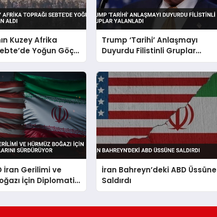
ın Kuzey Afrika
Trump ‘Tarihi’ Anlaşmayı
Sebte’de Yoğun Göç
Duyurdu Filistinli Gruplar
8 Can Aldı
Yalanladı
 İran Gerilimi ve
İran Bahreyn’deki ABD Üssüne
ğazı İçin Diplomatik
Saldırdı
ı Sürdürüyor