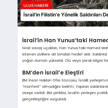
İsrail’in Han Yunus’taki Hamed
İsrail savaş uçakları, Han Yunus’taki Hamed Mah
istenen sivillere ait binaları hedef aldı. Saldır
yoğun duman yükseldi. Ölü veya yaralı bilgisi h
BM’den İsrail’e Eleştiri
BM İnsan Hakları Ofisi Sözcüsü, İsrailli yerleşimc
“münferit” olmadığını belirtti. Yapılan saldırılar
ateşe verildi. BM yetkilisi, İsrail’in yerleşim polit
gerçekleştiğini vurguladı.