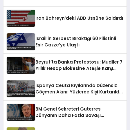
İran Bahreyn’deki ABD Üssüne Saldırdı
İsrail’in Serbest Bıraktığı 60 Filistinli
Esir Gazze’ye Ulaştı
Beyrut’ta Banka Protestosu: Mudiler 7
Yıllık Hesap Blokesine Ateşle Karşı
Çıktı
İspanya Ceuta Kıyılarında Düzensiz
Göçmen Akını: Yüzlerce Kişi Kurtarıldı,
Cansız Bedenlere Ulaşıldı
BM Genel Sekreteri Guterres
Dünyanın Daha Fazla Savaşı
Kaldıramayacağını Vurguladı