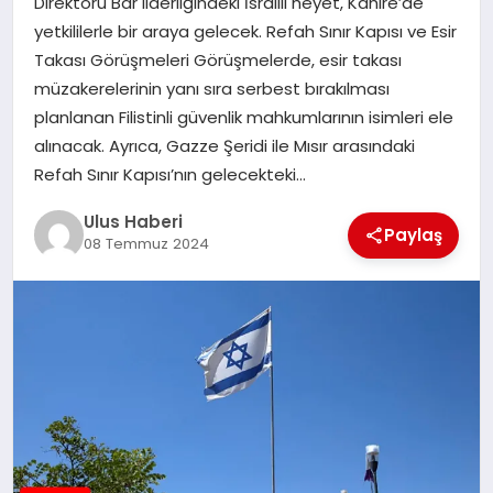
Direktörü Bar liderliğindeki İsrailli heyet, Kahire’de
MAGAZIN
yetkililerle bir araya gelecek. Refah Sınır Kapısı ve Esir
Takası Görüşmeleri Görüşmelerde, esir takası
SPOR
müzakerelerinin yanı sıra serbest bırakılması
planlanan Filistinli güvenlik mahkumlarının isimleri ele
YAŞAM
alınacak. Ayrıca, Gazze Şeridi ile Mısır arasındaki
Refah Sınır Kapısı’nın gelecekteki…
Ulus Haberi
Paylaş
08 Temmuz 2024