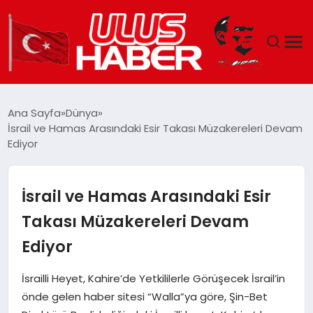
GÜNDEM
Ana Sayfa
Dünya
İsrail ve Hamas Arasındaki Esir Takası Müzakereleri Devam
DÜNYA
Ediyor
EKONOMI
İsrail ve Hamas Arasındaki Esir
SIYASET
Takası Müzakereleri Devam
Ediyor
TEKNOLOJI
İsrailli Heyet, Kahire’de Yetkililerle Görüşecek İsrail’in
EĞITIM
önde gelen haber sitesi “Walla”ya göre, Şin-Bet