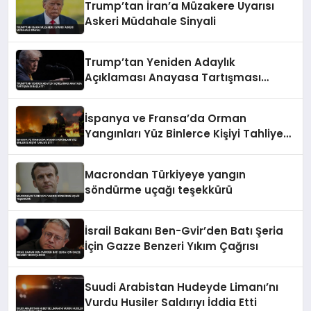
Trump’tan İran’a Müzakere Uyarısı
Askeri Müdahale Sinyali
Trump’tan Yeniden Adaylık
Açıklaması Anayasa Tartışması
Başlattı
İspanya ve Fransa’da Orman
Yangınları Yüz Binlerce Kişiyi Tahliye
Etti
Macrondan Türkiyeye yangın
söndürme uçağı teşekkürü
İsrail Bakanı Ben-Gvir’den Batı Şeria
İçin Gazze Benzeri Yıkım Çağrısı
Suudi Arabistan Hudeyde Limanı’nı
Vurdu Husiler Saldırıyı İddia Etti