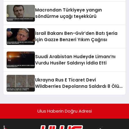
Macrondan Türkiyeye yangın
söndürme uçağı teşekkürü
İsrail Bakanı Ben-Gvir’den Batı Şeria
İçin Gazze Benzeri Yıkım Çağrısı
Suudi Arabistan Hudeyde Limanı’nı
Vurdu Husiler Saldırıyı İddia Etti
Ukrayna Rus E Ticaret Devi
Wildberries Depolarına Saldırdı 8 Ölü
62 Yaralı
Ulus Haberin Doğru Adresi