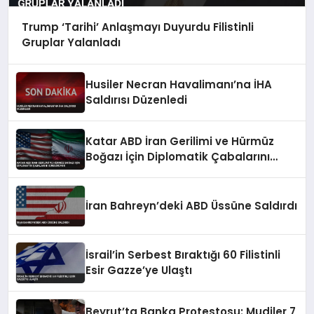
Trump ‘Tarihi’ Anlaşmayı Duyurdu Filistinli
Gruplar Yalanladı
Husiler Necran Havalimanı’na İHA
Saldırısı Düzenledi
Katar ABD İran Gerilimi ve Hürmüz
Boğazı İçin Diplomatik Çabalarını
Sürdürüyor
İran Bahreyn’deki ABD Üssüne Saldırdı
İsrail’in Serbest Bıraktığı 60 Filistinli
Esir Gazze’ye Ulaştı
Beyrut’ta Banka Protestosu: Mudiler 7