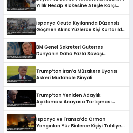
Yıllık Hesap Blokesine Ateşle Karşı
Çıktı
İspanya Ceuta Kıyılarında Düzensiz
Göçmen Akını: Yüzlerce Kişi Kurtarıldı,
Cansız Bedenlere Ulaşıldı
BM Genel Sekreteri Guterres
Dünyanın Daha Fazla Savaşı
Kaldıramayacağını Vurguladı
Trump’tan İran’a Müzakere Uyarısı
Askeri Müdahale Sinyali
Trump’tan Yeniden Adaylık
Açıklaması Anayasa Tartışması
Başlattı
İspanya ve Fransa’da Orman
Yangınları Yüz Binlerce Kişiyi Tahliye
Etti