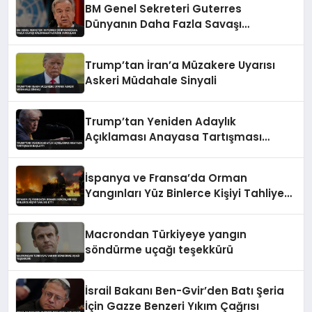
BM Genel Sekreteri Guterres
Dünyanın Daha Fazla Savaşı
Kaldıramayacağını Vurguladı
Trump’tan İran’a Müzakere Uyarısı
Askeri Müdahale Sinyali
Trump’tan Yeniden Adaylık
Açıklaması Anayasa Tartışması
Başlattı
İspanya ve Fransa’da Orman
Yangınları Yüz Binlerce Kişiyi Tahliye
Etti
Macrondan Türkiyeye yangın
söndürme uçağı teşekkürü
İsrail Bakanı Ben-Gvir’den Batı Şeria
İçin Gazze Benzeri Yıkım Çağrısı