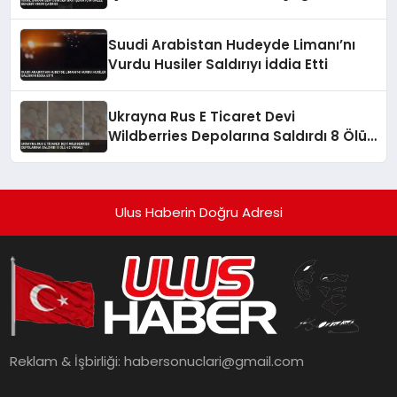
Suudi Arabistan Hudeyde Limanı’nı
Vurdu Husiler Saldırıyı İddia Etti
Ukrayna Rus E Ticaret Devi
Wildberries Depolarına Saldırdı 8 Ölü
62 Yaralı
Ulus Haberin Doğru Adresi
Reklam & İşbirliği:
habersonuclari@gmail.com