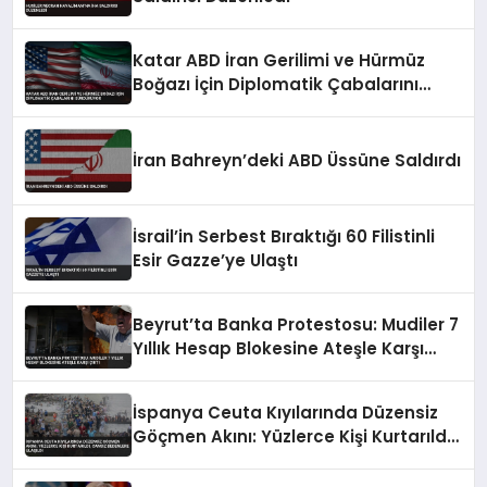
Katar ABD İran Gerilimi ve Hürmüz
Boğazı İçin Diplomatik Çabalarını
Sürdürüyor
İran Bahreyn’deki ABD Üssüne Saldırdı
İsrail’in Serbest Bıraktığı 60 Filistinli
Esir Gazze’ye Ulaştı
Beyrut’ta Banka Protestosu: Mudiler 7
Yıllık Hesap Blokesine Ateşle Karşı
Çıktı
İspanya Ceuta Kıyılarında Düzensiz
Göçmen Akını: Yüzlerce Kişi Kurtarıldı,
Cansız Bedenlere Ulaşıldı