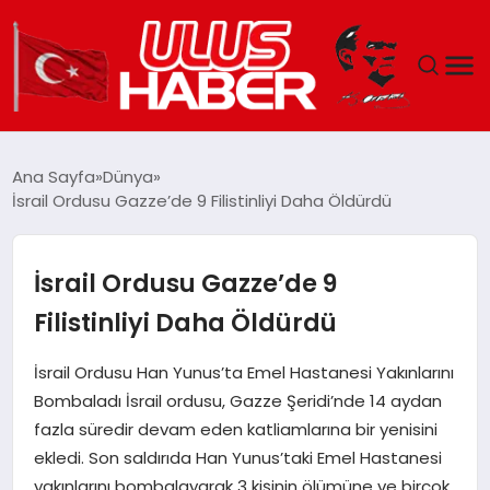
GÜNDEM
Ana Sayfa
Dünya
İsrail Ordusu Gazze’de 9 Filistinliyi Daha Öldürdü
DÜNYA
EKONOMI
İsrail Ordusu Gazze’de 9
Filistinliyi Daha Öldürdü
SIYASET
İsrail Ordusu Han Yunus’ta Emel Hastanesi Yakınlarını
TEKNOLOJI
Bombaladı İsrail ordusu, Gazze Şeridi’nde 14 aydan
fazla süredir devam eden katliamlarına bir yenisini
EĞITIM
ekledi. Son saldırıda Han Yunus’taki Emel Hastanesi
yakınlarını bombalayarak 3 kişinin ölümüne ve birçok