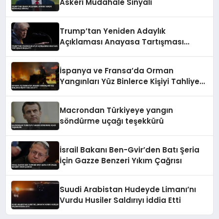
Askeri Müdahale Sinyali
Trump’tan Yeniden Adaylık
Açıklaması Anayasa Tartışması
Başlattı
İspanya ve Fransa’da Orman
Yangınları Yüz Binlerce Kişiyi Tahliye
Etti
Macrondan Türkiyeye yangın
söndürme uçağı teşekkürü
İsrail Bakanı Ben-Gvir’den Batı Şeria
İçin Gazze Benzeri Yıkım Çağrısı
Suudi Arabistan Hudeyde Limanı’nı
Vurdu Husiler Saldırıyı İddia Etti