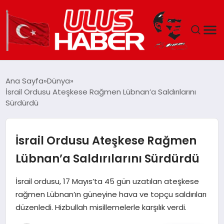
GÜNDEM
Ana Sayfa
Dünya
İsrail Ordusu Ateşkese Rağmen Lübnan’a Saldırılarını
DÜNYA
Sürdürdü
EKONOMI
İsrail Ordusu Ateşkese Rağmen
SIYASET
Lübnan’a Saldırılarını Sürdürdü
TEKNOLOJI
İsrail ordusu, 17 Mayıs’ta 45 gün uzatılan ateşkese
rağmen Lübnan’ın güneyine hava ve topçu saldırıları
EĞITIM
düzenledi. Hizbullah misillemelerle karşılık verdi.