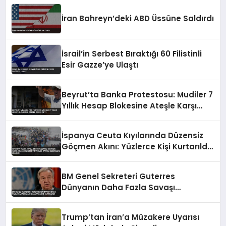
İran Bahreyn’deki ABD Üssüne Saldırdı
İsrail’in Serbest Bıraktığı 60 Filistinli
Esir Gazze’ye Ulaştı
Beyrut’ta Banka Protestosu: Mudiler 7
Yıllık Hesap Blokesine Ateşle Karşı
Çıktı
İspanya Ceuta Kıyılarında Düzensiz
Göçmen Akını: Yüzlerce Kişi Kurtarıldı,
Cansız Bedenlere Ulaşıldı
BM Genel Sekreteri Guterres
Dünyanın Daha Fazla Savaşı
Kaldıramayacağını Vurguladı
Trump’tan İran’a Müzakere Uyarısı