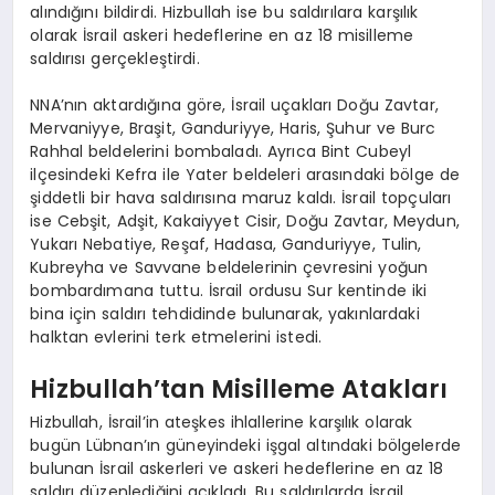
alındığını bildirdi. Hizbullah ise bu saldırılara karşılık
olarak İsrail askeri hedeflerine en az 18 misilleme
saldırısı gerçekleştirdi.
NNA’nın aktardığına göre, İsrail uçakları Doğu Zavtar,
Mervaniyye, Braşit, Ganduriyye, Haris, Şuhur ve Burc
Rahhal beldelerini bombaladı. Ayrıca Bint Cubeyl
ilçesindeki Kefra ile Yater beldeleri arasındaki bölge de
şiddetli bir hava saldırısına maruz kaldı. İsrail topçuları
ise Cebşit, Adşit, Kakaiyyet Cisir, Doğu Zavtar, Meydun,
Yukarı Nebatiye, Reşaf, Hadasa, Ganduriyye, Tulin,
Kubreyha ve Savvane beldelerinin çevresini yoğun
bombardımana tuttu. İsrail ordusu Sur kentinde iki
bina için saldırı tehdidinde bulunarak, yakınlardaki
halktan evlerini terk etmelerini istedi.
Hizbullah’tan Misilleme Atakları
Hizbullah, İsrail’in ateşkes ihlallerine karşılık olarak
bugün Lübnan’ın güneyindeki işgal altındaki bölgelerde
bulunan İsrail askerleri ve askeri hedeflerine en az 18
saldırı düzenlediğini açıkladı. Bu saldırılarda İsrail