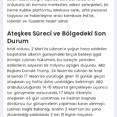
ordusuna ait komuta merkezleri, askeri yerleşkeleri, bir
Demir Kubbe platformu, Merkava tankı, zırhlı personel
taşıyıcısı ve haberleşme aracı kamikaze İHA’lar,
roketler ve füzelerle hedef alındı.
Ateşkes Süreci ve Bölgedeki Son
Durum
İsrail ordusu, 2 Mart’ta Lübnan’a yoğun hava saldırıları
başlatarak ülkenin güneyindeki birçok beldeyi işgal
etmişti. Lübnan hükümeti, bu süreçte yerinden
edilenlerin sayısının bir milyonu aştığını duyurdu. ABD
Başkanı Donald Trump, 24 Nisan’da Lübnan ile İsrail
arasında 17 Nisan’da yürürlüğe giren 10 günlük geçici
ateşkesin üç hafta daha uzatıldığını belirtmişti. ABD
arabuluculuğunda 14-15 Mayıs’ta gerçekleşen üçüncü
tur görüşmeler sonucunda, 17 Mayıs itibarıyla
ateşkesin 45 gün uzatılması ve haziran başında
dördüncü tur görüşmelerin yapılması kararı alınmıştı.
Lübnan Sağlık Bakanlığı, İsrail’in 2 Mart’tan bu yana
düzenlediği saldırılarda 3 bin 111 kişinin hayatını