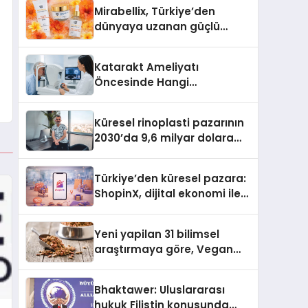
Türkiye’de
Mirabellix, Türkiye’den
dünyaya uzanan güçlü
büyümesini sürdürüyor
Katarakt Ameliyatı
Öncesinde Hangi
Değerlendirmeler Yapılır?
Küresel rinoplasti pazarının
2030’da 9,6 milyar dolara
ulaşması bekleniyor
Türkiye’den küresel pazara:
ShopinX, dijital ekonomi ile
gerçek dünya alışverişini bir
araya getirmeyi hedefliyor
Yeni yapilan 31 bilimsel
araştırmaya göre, Vegan
Köpek Maması ve Vegan
Kedi Mamasının İyi
Bhaktawer: Uluslararası
Sindirildiğini Ortaya Koydu
hukuk Filistin konusunda