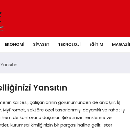
EKONOMI
SIYASET
TEKNOLOJI
EĞITIM
MAGAZI
i Yansıtın
elliğinizi Yansıtın
letmenin kalitesi, çalışanlarının görünümünden de anlaşılır. İş
er. MyPromet, sektöre özel tasarlanmış, dayanıklı ve rahat iş
ni hem de konforunu düşünür. Şirketinizin renklerine ve
er, kurumsal kimliğinizin bir parçası haline gelir. İster