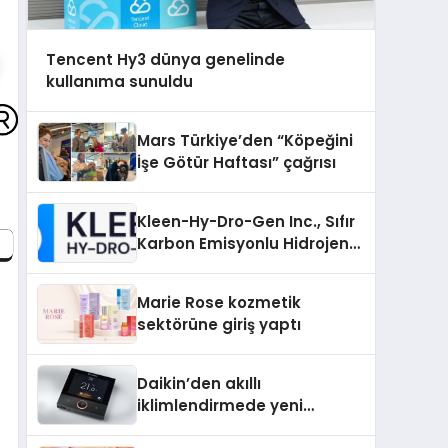
Tencent Hy3 dünya genelinde
kullanıma sunuldu
Mars Türkiye’den “Köpeğini
İşe Götür Haftası” çağrısı
Kleen-Hy-Dro-Gen Inc., Sıfır
Karbon Emisyonlu Hidrojen
Isıtma Teknolojisinde ISO ve
TSSA Düzenleyici Onaylarını
Marie Rose kozmetik
Aldı
sektörüne giriş yaptı
Daikin’den akıllı
iklimlendirmede yeni
dönem: Madoka Plus