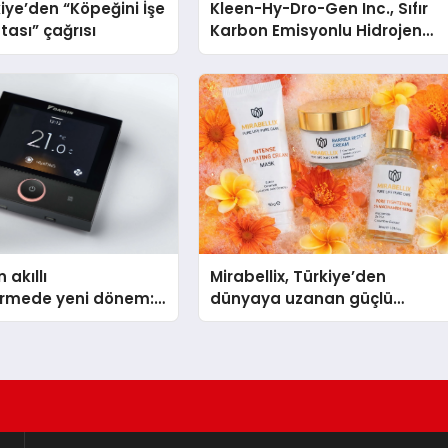
iye’den “Köpeğini İşe
Kleen-Hy-Dro-Gen Inc., Sıfır
tası” çağrısı
Karbon Emisyonlu Hidrojen
Isıtma Teknolojisinde ISO ve
TSSA Düzenleyici Onaylarını
Aldı
 akıllı
Mirabellix, Türkiye’den
dirmede yeni dönem:
dünyaya uzanan güçlü
lus Türkiye’de
büyümesini sürdürüyor