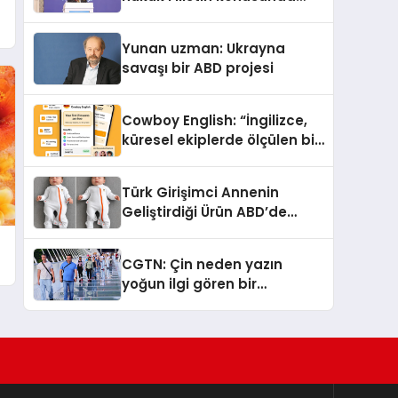
çifte standart uyguluyor
Yunan uzman: Ukrayna
savaşı bir ABD projesi
Cowboy English: “İngilizce,
küresel ekiplerde ölçülen bir
iş yetkinliğine dönüşüyor”
Türk Girişimci Annenin
Geliştirdiği Ürün ABD’de
Bebeklerde Güvenli Uyku
Standardına Yeni Bir Bakış
CGTN: Çin neden yazın
Açısı Getiriyor.
yoğun ilgi gören bir
destinasyon hâline geldi?