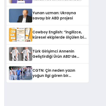
çifte standart uyguluyor
Yunan uzman: Ukrayna
savaşı bir ABD projesi
Cowboy English: “İngilizce,
küresel ekiplerde ölçülen bir
iş yetkinliğine dönüşüyor”
Türk Girişimci Annenin
Geliştirdiği Ürün ABD’de
Bebeklerde Güvenli Uyku
Standardına Yeni Bir Bakış
CGTN: Çin neden yazın
Açısı Getiriyor.
yoğun ilgi gören bir
destinasyon hâline geldi?