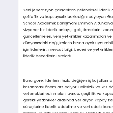
Yeni jenerasyon çalışanların geleneksel liderlik
şeffaflık ve kapsayıcılık beklediğini söyleyen 
School Akademik Danışmanı Emirhan Altunkaya, “B
vizyoner bir liderlik anlayışı geliştirmelerini zoru
güncellemeleri, yeni yetkinlikler kazanmaları ve 
dünyasındaki değişimlerin hızına ayak uydurabilm
için liderlerin, mevcut bilgi, beceri ve yetkinlikl
liderlik becerilerini sıraladı.
Buna göre, liderlerin hızla değişen iş koşulları
kazanması önem arz ediyor. Belirsizlik ve kriz
yetenekleri edinmeleri; ayrıca, çeşitlilik ve kap
gerekli yetkinlikler arasında yer alıyor. Yapay 
süreçlerine liderlik edebilme ve veri odaklı karar