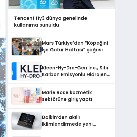
Tencent Hy3 dünya genelinde
kullanıma sunuldu
Mars Türkiye’den “Köpeğini
İşe Götür Haftası” çağrısı
Kleen-Hy-Dro-Gen Inc., Sıfır
Karbon Emisyonlu Hidrojen
Isıtma Teknolojisinde ISO ve
TSSA Düzenleyici Onaylarını
Marie Rose kozmetik
Aldı
sektörüne giriş yaptı
Daikin’den akıllı
iklimlendirmede yeni
dönem: Madoka Plus