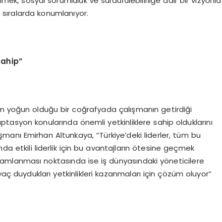
nmek, sosyal sorumluluk ve sürdürülebilirliğe dair bir vizyonla
 sıralarda konumlanıyor.
sahip”
klerin yoğun olduğu bir coğrafyada çalışmanın getirdiği
ptasyon konularında önemli yetkinliklere sahip olduklarını
anı Emirhan Altunkaya, “Türkiye’deki liderler, tüm bu
da etkili liderlik için bu avantajların ötesine geçmek
amamlanması noktasında ise iş dünyasındaki yöneticilere
yaç duydukları yetkinlikleri kazanmaları için çözüm oluyor”