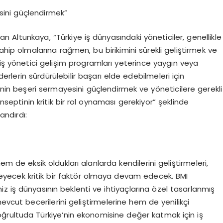
esini güçlendirmek”
Altunkaya, “Türkiye iş dünyasındaki yöneticiler, genellikle
 sahip olmalarına rağmen, bu birikimini sürekli geliştirmek ve
miş yönetici gelişim programları yeterince yaygın veya
iderlerin sürdürülebilir başarı elde edebilmeleri için
e’nin beşeri sermayesini güçlendirmek ve yöneticilere gerekli
nseptinin kritik bir rol oynaması gerekiyor” şeklinde
andırdı:
hem de eksik oldukları alanlarda kendilerini geliştirmeleri,
ileyecek kritik bir faktör olmaya devam edecek. BMI
z iş dünyasının beklenti ve ihtiyaçlarına özel tasarlanmış
evcut becerilerini geliştirmelerine hem de yenilikçi
ğrultuda Türkiye’nin ekonomisine değer katmak için iş