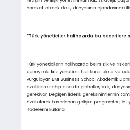
iletişim ve ilişki yönetimi kurmak, stratejik düşü
hareket etmek de iş dünyasının ajandasında ilk
“Türk yöneticiler halihazırda bu becerilere 
Türk yöneticilerin halihazırda belirsizlik ve ris
deneyimle kriz yönetimi, hızlı karar alma ve ada
vurgulayan BMI Business School Akademik Danışm
özelliklere sahip olsa da globalleşen iş dünyasın
gerekiyor. Değişen liderlik gereksinimlerinin t
özel olarak tasarlanan gelişim programları, ihti
ifadelerini kullandı.