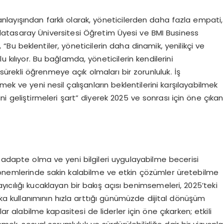
 anlayışından farklı olarak, yöneticilerden daha fazla empati,
Galatasaray Üniversitesi Öğretim Üyesi ve BMI Business
u beklentiler, yöneticilerin daha dinamik, yenilikçi ve
nlu kılıyor. Bu bağlamda, yöneticilerin kendilerini
sürekli öğrenmeye açık olmaları bir zorunluluk. İş
ek ve yeni nesil çalışanların beklentilerini karşılayabilmek
erini geliştirmeleri şart” diyerek 2025 ve sonrası için öne çıkan
na adapte olma ve yeni bilgileri uygulayabilme becerisi
 dönemlerinde sakin kalabilme ve etkin çözümler üretebilme
sayıcılığı kucaklayan bir bakış açısı benimsemeleri, 2025’teki
zeka kullanımının hızla arttığı günümüzde dijital dönüşüm
lar alabilme kapasitesi de liderler için öne çıkarken; etkili