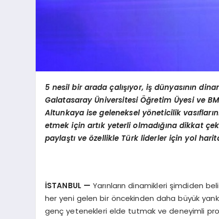
5 nesil bir arada çalışıyor, iş dünyasının dina
Galatasaray
Ü
niversitesi Öğretim
Ü
yesi ve B
Altunkaya
ise g
eleneksel y
ö
neticilik vasıfla
etmek için artık yeterli olmadığına dikkat çek
paylaştı
ve
ö
zellikle Türk liderler için yol harit
İSTANBUL
—
Yarınların dinamikleri şimdiden beli
her yeni gelen bir öncekinden daha büyük yankı 
genç yetenekleri elde tutmak ve deneyimli pro