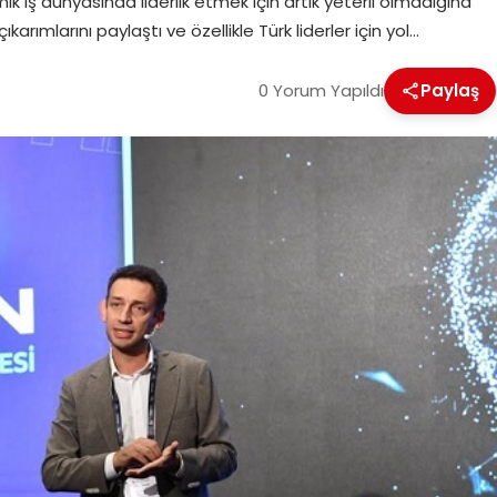
ik iş dünyasında liderlik etmek için artık yeterli olmadığına
karımlarını paylaştı ve özellikle Türk liderler için yol…
0 Yorum Yapıldı
Paylaş