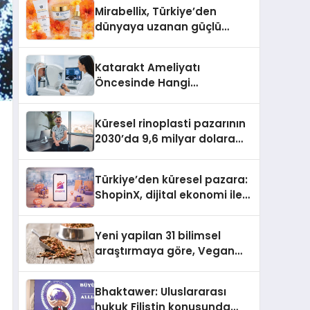
Türkiye’de
Mirabellix, Türkiye’den
dünyaya uzanan güçlü
büyümesini sürdürüyor
Katarakt Ameliyatı
Öncesinde Hangi
Değerlendirmeler Yapılır?
Küresel rinoplasti pazarının
2030’da 9,6 milyar dolara
ulaşması bekleniyor
Türkiye’den küresel pazara:
ShopinX, dijital ekonomi ile
gerçek dünya alışverişini bir
araya getirmeyi hedefliyor
Yeni yapilan 31 bilimsel
araştırmaya göre, Vegan
Köpek Maması ve Vegan
Kedi Mamasının İyi
Bhaktawer: Uluslararası
Sindirildiğini Ortaya Koydu
hukuk Filistin konusunda