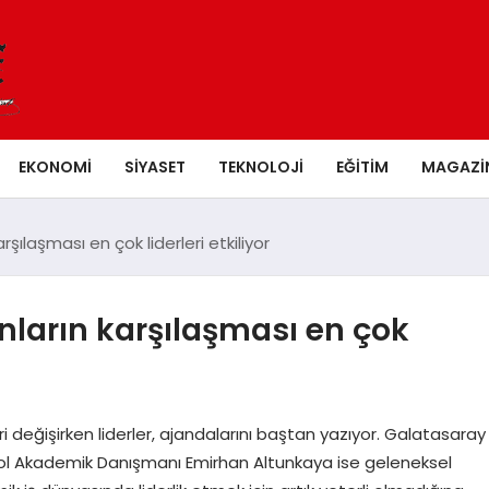
EKONOMI
SIYASET
TEKNOLOJI
EĞITIM
MAGAZI
şılaşması en çok liderleri etkiliyor
nların karşılaşması en çok
eri değişirken liderler, ajandalarını baştan yazıyor. Galatasaray
ool Akademik Danışmanı Emirhan Altunkaya ise geleneksel