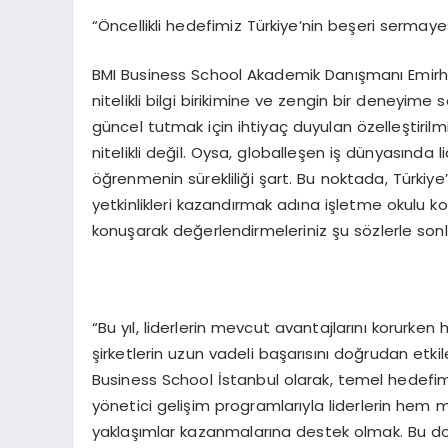
“Öncellikli hedefimiz Türkiye’nin beşeri sermay
BMI Business School Akademik Danışmanı Emirhan 
nitelikli bilgi birikimine ve zengin bir deneyime
güncel tutmak için ihtiyaç duyulan özelleştiril
nitelikli değil. Oysa, globalleşen iş dünyasında l
öğrenmenin sürekliliği şart. Bu noktada, Türkiy
yetkinlikleri kazandırmak adına işletme okulu ko
konuşarak değerlendirmeleriniz şu sözlerle sonl
“Bu yıl, liderlerin mevcut avantajlarını korurken 
şirketlerin uzun vadeli başarısını doğrudan etk
Business School İstanbul olarak, temel hedefimi
yönetici gelişim programlarıyla liderlerin hem m
yaklaşımlar kazanmalarına destek olmak. Bu do