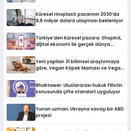
Küresel rinoplasti pazarının 2030’da
9,6 milyar dolara ulaşması bekleniyor
Türkiye’den küresel pazara: ShopinX,
dijital ekonomi ile gerçek dünya
alışverişini bir araya getirmeyi
hedefliyor
Yeni yapilan 31 bilimsel araştırmaya
göre, Vegan Köpek Maması ve Vegan
Kedi Mamasının İyi Sindirildiğini
Ortaya Koydu
Bhaktawer: Uluslararası hukuk Filistin
konusunda çifte standart uyguluyor
Yunan uzman: Ukrayna savaşı bir ABD
projesi