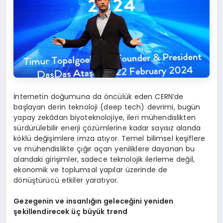
İnternetin doğumuna da öncülük eden CERN’de
başlayan derin teknoloji (deep tech) devrimi, bugün
yapay zekâdan biyoteknolojiye, ileri mühendislikten
sürdürülebilir enerji çözümlerine kadar sayısız alanda
köklü değişimlere imza atıyor. Temel bilimsel keşiflere
ve mühendislikte çığır açan yeniliklere dayanan bu
alandaki girişimler, sadece teknolojik ilerleme değil,
ekonomik ve toplumsal yapılar üzerinde de
dönüştürücü etkiler yaratıyor.
G
ezegen
in ve insanlığın geleceğini yeniden
şeki
llend
irecek üç büyük trend