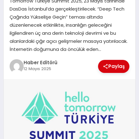
Tomorrow Türkiye Summit 2025, 23 Mayıs tarihinde
MAGAZIN
DasDas İstanbul’da gerçekleştirilecek. “Deep Tech
Çağında Yükselişe Geçin” teması altında
SPOR
düzenlenecek etkinlikte, insanlığın geleceğini
ilgilendiren üç ana derin teknoloji devrimi ve bu
YAŞAM
alanlardaki çığır açıcı gelişmeler masaya yatırılacak.
İnternetin doğumuna da öncülük eden…
Haber Editörü
Paylaş
12 Mayıs 2025