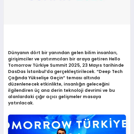
Dünyanı
n d
ö
rt bir yanından gelen bilim insanları,
girişimciler ve yatırımcıları bir araya getiren Hello
Tomorrow Türkiye Summit 2025, 23 Mayıs tarihinde
DasDas İstanbul’da gerçekleştirilecek. “Deep Tech
Çağında Yükseliş
e Ge
ç
in” temas
ı altında
düzenlenecek etkinlikte, insanlığın geleceğini
ilgilendiren üç ana derin teknoloji devrimi ve bu
alanlardaki çığır açıcı
geli
şmeler masaya
yatırılacak.