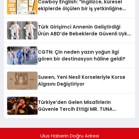
Cowboy English: “İngilizce, küresel
ekiplerde ölçülen bir iş yetkinliğine
dönüşüyor”
Türk Girişimci Annenin Geliştirdiği
Ürün ABD’de Bebeklerde Güvenli Uyku
Standardına Yeni Bir Bakış Açısı
Getiriyor.
CGTN: Çin neden yazın yoğun ilgi
gören bir destinasyon hâline geldi?
Suwen, Yeni Nesil Korseleriyle Korse
Algısını Değiştiriyor
Türkiye’den Gelen Misafirlerin
Güvenle Tercih Ettiği MR. TUNA
Restaurant Uluslararası Başarısıyla
Dikkat Çekiyor
Ulus Haberin Doğru Adresi