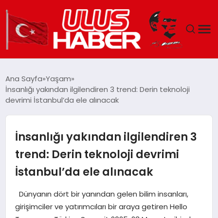
GÜNDEM
Ana Sayfa
Yaşam
İnsanlığı yakından ilgilendiren 3 trend: Derin teknoloji
DÜNYA
devrimi İstanbul’da ele alınacak
EKONOMI
İnsanlığı yakından ilgilendiren 3
SIYASET
trend: Derin teknoloji devrimi
İstanbul’da ele alınacak
TEKNOLOJI
Dünyanın dört bir yanından gelen bilim insanları,
EĞITIM
girişimciler ve yatırımcıları bir araya getiren Hello