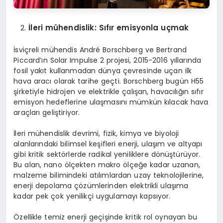
İleri mühendislik: Sıfır emisyonla uçmak
İsviçreli mühendis André Borschberg ve Bertrand
Piccard’ın Solar Impulse 2 projesi, 2015-2016 yıllarında
fosil yakıt kullanmadan dünya çevresinde uçan ilk
hava aracı olarak tarihe geçti. Borschberg bugün H55
şirketiyle hidrojen ve elektrikle çalışan, havacılığın sıfır
emisyon hedeflerine ulaşmasını mümkün kılacak hava
araçları geliştiriyor.
İleri mühendislik devrimi, fizik, kimya ve biyoloji
alanlarındaki bilimsel keşifleri enerji, ulaşım ve altyapı
gibi kritik sektörlerde radikal yeniliklere dönüştürüyor.
Bu alan, nano ölçekten makro ölçeğe kadar uzanan,
malzeme bilimindeki atılımlardan uzay teknolojilerine,
enerji depolama çözümlerinden elektrikli ulaşıma
kadar pek çok yenilikçi uygulamayı kapsıyor.
Özellikle temiz enerji geçişinde kritik rol oynayan bu