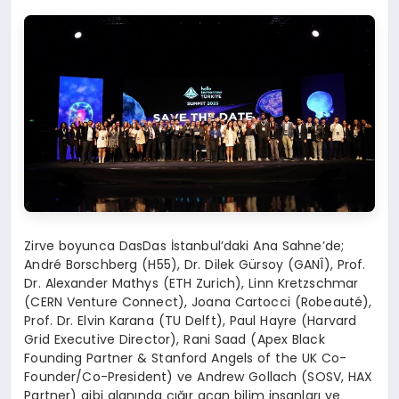
Zirve boyunca DasDas İstanbul’daki Ana Sahne’de;
André Borschberg (H55), Dr. Dilek Gürsoy (GANÎ), Prof.
Dr. Alexander Mathys (ETH Zurich), Linn Kretzschmar
(CERN Venture Connect), Joana Cartocci (Robeauté),
Prof. Dr. Elvin Karana (TU Delft), Paul Hayre (Harvard
Grid Executive Director), Rani Saad (Apex Black
Founding Partner & Stanford Angels of the UK Co-
Founder/Co-President) ve Andrew Gollach (SOSV, HAX
Partner) gibi alanında çığır açan bilim insanları ve