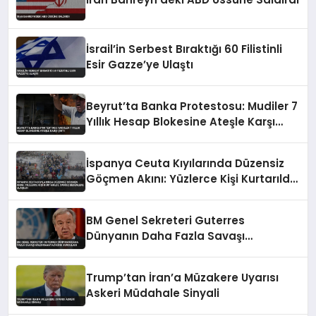
İsrail’in Serbest Bıraktığı 60 Filistinli
Esir Gazze’ye Ulaştı
Beyrut’ta Banka Protestosu: Mudiler 7
Yıllık Hesap Blokesine Ateşle Karşı
Çıktı
İspanya Ceuta Kıyılarında Düzensiz
Göçmen Akını: Yüzlerce Kişi Kurtarıldı,
Cansız Bedenlere Ulaşıldı
BM Genel Sekreteri Guterres
Dünyanın Daha Fazla Savaşı
Kaldıramayacağını Vurguladı
Trump’tan İran’a Müzakere Uyarısı
Askeri Müdahale Sinyali