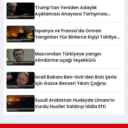
Trump’tan Yeniden Adaylık
Açıklaması Anayasa Tartışması
Başlattı
İspanya ve Fransa’da Orman
Yangınları Yüz Binlerce Kişiyi Tahliye
Etti
Macrondan Türkiyeye yangın
söndürme uçağı teşekkürü
İsrail Bakanı Ben-Gvir’den Batı Şeria
İçin Gazze Benzeri Yıkım Çağrısı
Suudi Arabistan Hudeyde Limanı’nı
Vurdu Husiler Saldırıyı İddia Etti