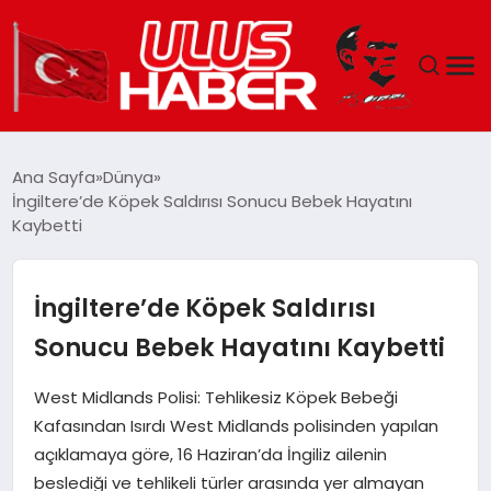
GÜNDEM
Ana Sayfa
Dünya
İngiltere’de Köpek Saldırısı Sonucu Bebek Hayatını
DÜNYA
Kaybetti
EKONOMI
İngiltere’de Köpek Saldırısı
SIYASET
Sonucu Bebek Hayatını Kaybetti
TEKNOLOJI
West Midlands Polisi: Tehlikesiz Köpek Bebeği
Kafasından Isırdı West Midlands polisinden yapılan
EĞITIM
açıklamaya göre, 16 Haziran’da İngiliz ailenin
beslediği ve tehlikeli türler arasında yer almayan