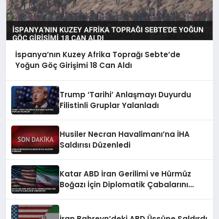
İspanya’nın Kuzey Afrika Toprağı Sebte’de
Yoğun Göç Girişimi 18 Can Aldı
Trump ‘Tarihi’ Anlaşmayı Duyurdu
Filistinli Gruplar Yalanladı
Husiler Necran Havalimanı’na İHA
Saldırısı Düzenledi
Katar ABD İran Gerilimi ve Hürmüz
Boğazı İçin Diplomatik Çabalarını
Sürdürüyor
İran Bahreyn’deki ABD Üssüne Saldırdı