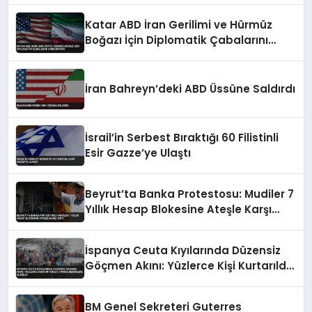
Katar ABD İran Gerilimi ve Hürmüz
Boğazı İçin Diplomatik Çabalarını
Sürdürüyor
İran Bahreyn’deki ABD Üssüne Saldırdı
İsrail’in Serbest Bıraktığı 60 Filistinli
Esir Gazze’ye Ulaştı
Beyrut’ta Banka Protestosu: Mudiler 7
Yıllık Hesap Blokesine Ateşle Karşı
Çıktı
İspanya Ceuta Kıyılarında Düzensiz
Göçmen Akını: Yüzlerce Kişi Kurtarıldı,
Cansız Bedenlere Ulaşıldı
BM Genel Sekreteri Guterres