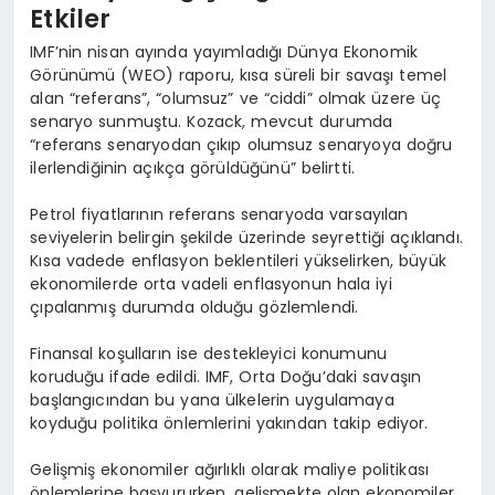
Etkiler
IMF’nin nisan ayında yayımladığı Dünya Ekonomik
Görünümü (WEO) raporu, kısa süreli bir savaşı temel
alan “referans”, “olumsuz” ve “ciddi” olmak üzere üç
senaryo sunmuştu. Kozack, mevcut durumda
“referans senaryodan çıkıp olumsuz senaryoya doğru
ilerlendiğinin açıkça görüldüğünü” belirtti.
Petrol fiyatlarının referans senaryoda varsayılan
seviyelerin belirgin şekilde üzerinde seyrettiği açıklandı.
Kısa vadede enflasyon beklentileri yükselirken, büyük
ekonomilerde orta vadeli enflasyonun hala iyi
çıpalanmış durumda olduğu gözlemlendi.
Finansal koşulların ise destekleyici konumunu
koruduğu ifade edildi. IMF, Orta Doğu’daki savaşın
başlangıcından bu yana ülkelerin uygulamaya
koyduğu politika önlemlerini yakından takip ediyor.
Gelişmiş ekonomiler ağırlıklı olarak maliye politikası
önlemlerine başvururken, gelişmekte olan ekonomiler