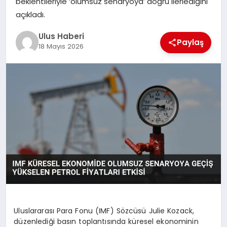
beklentileriyle ‘olumsuz senaryoya’ doğru ilerlediğini
MAGAZIN
açıkladı.
SPOR
Ulus Haberi
Paylaş
18 Mayıs 2026
YAŞAM
Uluslararası Para Fonu (IMF) Sözcüsü Julie Kozack,
düzenlediği basın toplantısında küresel ekonominin