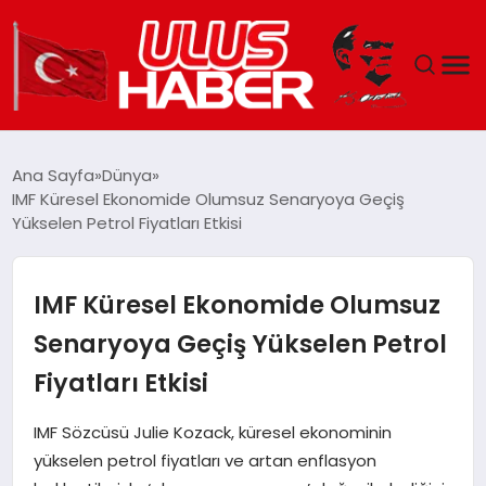
GÜNDEM
Ana Sayfa
Dünya
IMF Küresel Ekonomide Olumsuz Senaryoya Geçiş
DÜNYA
Yükselen Petrol Fiyatları Etkisi
EKONOMI
IMF Küresel Ekonomide Olumsuz
SIYASET
Senaryoya Geçiş Yükselen Petrol
Fiyatları Etkisi
TEKNOLOJI
IMF Sözcüsü Julie Kozack, küresel ekonominin
EĞITIM
yükselen petrol fiyatları ve artan enflasyon