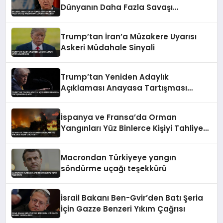
Dünyanın Daha Fazla Savaşı
Kaldıramayacağını Vurguladı
Trump’tan İran’a Müzakere Uyarısı
Askeri Müdahale Sinyali
Trump’tan Yeniden Adaylık
Açıklaması Anayasa Tartışması
Başlattı
İspanya ve Fransa’da Orman
Yangınları Yüz Binlerce Kişiyi Tahliye
Etti
Macrondan Türkiyeye yangın
söndürme uçağı teşekkürü
İsrail Bakanı Ben-Gvir’den Batı Şeria
İçin Gazze Benzeri Yıkım Çağrısı