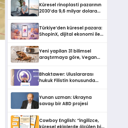
Küresel rinoplasti pazarının
2030’da 9,6 milyar dolara
ulaşması bekleniyor
Türkiye’den küresel pazara:
ShopinX, dijital ekonomi ile
gerçek dünya alışverişini bir
araya getirmeyi hedefliyor
Yeni yapilan 31 bilimsel
araştırmaya göre, Vegan
Köpek Maması ve Vegan
Kedi Mamasının İyi
Bhaktawer: Uluslararası
Sindirildiğini Ortaya Koydu
hukuk Filistin konusunda
çifte standart uyguluyor
Yunan uzman: Ukrayna
savaşı bir ABD projesi
Cowboy English: “İngilizce,
küresel ekiplerde ölçülen bir