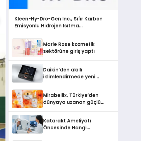
Kleen-Hy-Dro-Gen Inc., Sıfır Karbon
Emisyonlu Hidrojen Isıtma
Teknolojisinde ISO ve TSSA Düzenleyici
Onaylarını Aldı
Marie Rose kozmetik
sektörüne giriş yaptı
Daikin’den akıllı
iklimlendirmede yeni
dönem: Madoka Plus
Türkiye’de
Mirabellix, Türkiye’den
dünyaya uzanan güçlü
büyümesini sürdürüyor
Katarakt Ameliyatı
Öncesinde Hangi
Değerlendirmeler Yapılır?