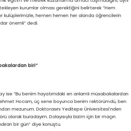
demik eğitim ve meslek kazandırma amacı taşımadığını, aynı
ekleyen kurumlar olması gerektiğini belirterek “Hem
or kulüplerimizle, hemen hemen her alanda öğrencilerin
adar önemli” dedi.
akalardan biri”
üntay ise “Bu benim hayatımdaki en anlamlı müsabakalardan
. Mehmet Hocam, üç sene boyunca benim rektörümdü, ben
ı’ndan mezunum. Doktorasını Yeditepe Üniversitesi’nden
törü olarak buradayım. Dolayısıyla bizim için bir maçın
ıran bir gün” diye konuştu.