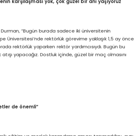
nin karşılaş
mas
ı yok, çok güzel bir anı yaşıyoruz
 Durman, “Bugün burada sadece iki üniversitenin
epe Üniversitesi’nde rektörlük görevime yaklaşık 1,5 ay önce
orada rektörlük yaparken rektör yardımcısıydı. Bugün bu
lk atışı yapacağız. Dostluk içinde, güzel bir maç olmasını
etler de
ö
nemli”