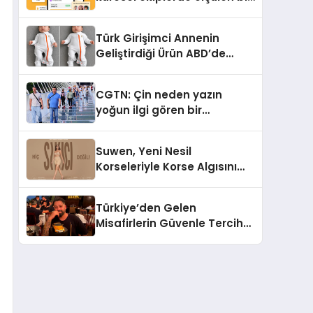
iş yetkinliğine dönüşüyor”
Türk Girişimci Annenin
Geliştirdiği Ürün ABD’de
Bebeklerde Güvenli Uyku
Standardına Yeni Bir Bakış
CGTN: Çin neden yazın
Açısı Getiriyor.
yoğun ilgi gören bir
destinasyon hâline geldi?
Suwen, Yeni Nesil
Korseleriyle Korse Algısını
Değiştiriyor
Türkiye’den Gelen
Misafirlerin Güvenle Tercih
Ettiği MR. TUNA Restaurant
Uluslararası Başarısıyla
Dikkat Çekiyor