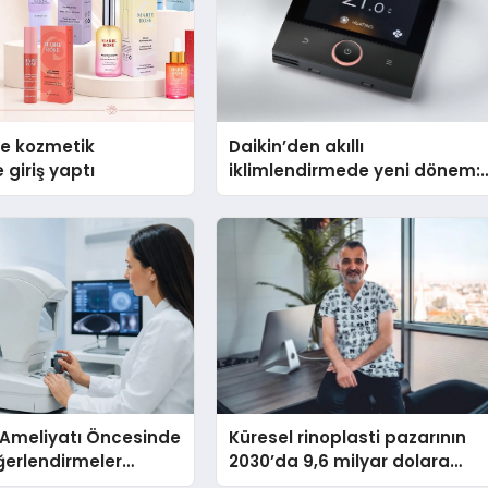
se kozmetik
Daikin’den akıllı
 giriş yaptı
iklimlendirmede yeni dönem:
Madoka Plus Türkiye’de
 Ameliyatı Öncesinde
Küresel rinoplasti pazarının
ğerlendirmeler
2030’da 9,6 milyar dolara
ulaşması bekleniyor