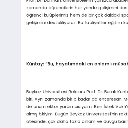
Prof. Dr. Durman, üniversitelerin yalnızca aka
zamanda öğrencilerin her yönde gelişimini dest
öğrenci kulüplerimiz hem de bir çok daldaki sp
gelişimini destekliyoruz. Bu faaliyetler eğitim k
Küntay:
“
Bu, hayatımdaki en anlamlı müsab
Beykoz Üniversitesi Rektörü Prof. Dr. Burak K
biri. Aynı zamanda bir o kadar da enteresan
de onun rektör yardımcısıydım. Ben İstek Vakf
almış biriyim. Bugün Beykoz Üniversitesi’nin rek
ötesinde, çok daha fazla anlam ve duygu barınd