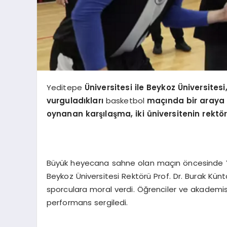
Yeditepe
Ü
niversitesi ile Beykoz
Ü
niversitesi
vurguladıkları
basketbol
maçında bir araya 
oynanan karşılaşma, iki üniversitenin rekt
ö
Büyük heyecana sahne olan maçın öncesinde Y
Beykoz Üniversitesi Rektörü Prof. Dr. Burak Kü
sporculara moral verdi. Öğrenciler ve akademis
performans sergiledi.