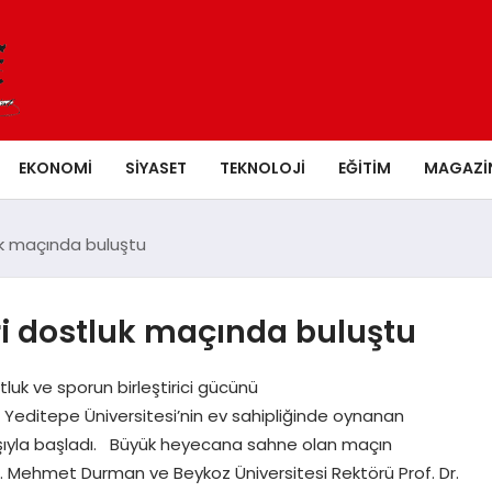
EKONOMI
SIYASET
TEKNOLOJI
EĞITIM
MAGAZI
luk maçında buluştu
eri dostluk maçında buluştu
tluk ve sporun birleştirici gücünü
. Yeditepe Üniversitesi’nin ev sahipliğinde oynanan
 atışıyla başladı. Büyük heyecana sahne olan maçın
r. Mehmet Durman ve Beykoz Üniversitesi Rektörü Prof. Dr.