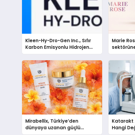
Kleen-Hy-Dro-Gen Inc., Sıfır
Marie Ro
Karbon Emisyonlu Hidrojen
sektörüne
Isıtma Teknolojisinde ISO ve
TSSA Düzenleyici Onaylarını
Aldı
Mirabellix, Türkiye’den
Katarakt
dünyaya uzanan güçlü
Hangi De
büyümesini sürdürüyor
Yapılır?