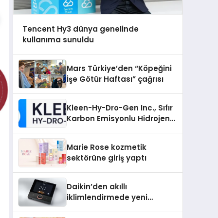
Tencent Hy3 dünya genelinde
kullanıma sunuldu
Mars Türkiye’den “Köpeğini
İşe Götür Haftası” çağrısı
Kleen-Hy-Dro-Gen Inc., Sıfır
Karbon Emisyonlu Hidrojen
Isıtma Teknolojisinde ISO ve
TSSA Düzenleyici Onaylarını
Marie Rose kozmetik
Aldı
sektörüne giriş yaptı
Daikin’den akıllı
iklimlendirmede yeni
dönem: Madoka Plus