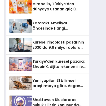
Türkiye’de
Mirabellix, Türkiye’den
dünyaya uzanan güçlü
büyümesini sürdürüyor
Katarakt Ameliyatı
Öncesinde Hangi
Değerlendirmeler Yapılır?
Küresel rinoplasti pazarının
2030’da 9,6 milyar dolara
ulaşması bekleniyor
Türkiye’den küresel pazara:
ShopinX, dijital ekonomi ile
gerçek dünya alışverişini bir
araya getirmeyi hedefliyor
Yeni yapilan 31 bilimsel
araştırmaya göre, Vegan
Köpek Maması ve Vegan
Kedi Mamasının İyi
Bhaktawer: Uluslararası
Sindirildiğini Ortaya Koydu
hukuk Filistin konusunda