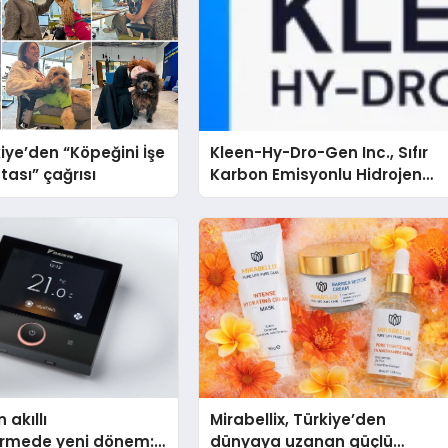
iye’den “Köpeğini İşe
Kleen-Hy-Dro-Gen Inc., Sıfır
tası” çağrısı
Karbon Emisyonlu Hidrojen
Isıtma Teknolojisinde ISO ve
TSSA Düzenleyici Onaylarını
Aldı
 akıllı
Mirabellix, Türkiye’den
dirmede yeni dönem:
dünyaya uzanan güçlü