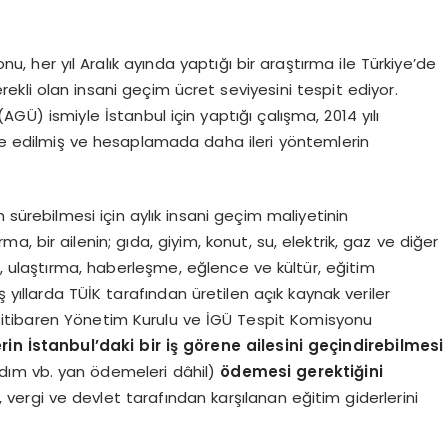
, her yıl Aralık ayında yaptığı bir araştırma ile Türkiye’de
erekli olan insani geçim ücret seviyesini tespit ediyor.
AGÜ) ismiyle İstanbul için yaptığı çalışma, 2014 yılı
ize edilmiş ve hesaplamada daha ileri yöntemlerin
am sürebilmesi için aylık insani geçim maliyetinin
 bir ailenin; gıda, giyim, konut, su, elektrik, gaz ve diğer
ık, ulaştırma, haberleşme, eğlence ve kültür, eğitim
 yıllarda TÜİK tarafından üretilen açık kaynak veriler
an itibaren Yönetim Kurulu ve İGÜ Tespit Komisyonu
rin İstanbul
’
daki bir iş g
ö
rene ailesini geçindirebilmesi
ardım vb. yan ödemeleri dâhil)
ö
demesi gerektiğini
 vergi ve devlet tarafından karşılanan eğitim giderlerini