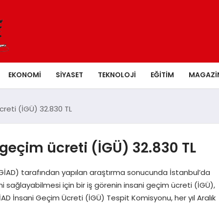
EKONOMI
SIYASET
TEKNOLOJI
EĞITIM
MAGAZI
creti (İGÜ) 32.830 TL
 geçim ücreti (İGÜ) 32.830 TL
İGİAD) tarafından yapılan araştırma sonucunda İstanbul’da
mini sağlayabilmesi için bir iş görenin insani geçim ücreti (İGÜ),
İGİAD İnsani Geçim Ücreti (İGÜ) Tespit Komisyonu, her yıl Aralık