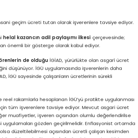
sani geçim ücreti tutarı olarak işverenlere tavsiye ediyor.
ni
helal kazancın adil paylaşımı ilkesi
çerçevesinde;
n önemli bir gösterge olarak kabul ediyor.
ö
renlerin de olduğu
İGİAD, yürürlükte olan asgarî ücret
tiğini düşünüyor. İGÜ uygulamasında işverenlerin daha
D, İGÜ sayesinde çalışanların ücretlerinin sürekli
ve reel rakamlarla hesaplanan İGÜ’yü pratikte uygulanması
in tüm işverenlere tavsiye ediyor. Mevcut asgari ücret
iğer muafiyetler, işveren açısından olumlu değerlendirilse
isi uygulamaları gözden geçirilmelidir. Enflasyonist ortamda
 olsa düzeltilebilmesi açısından ücretli çalışan kesimden