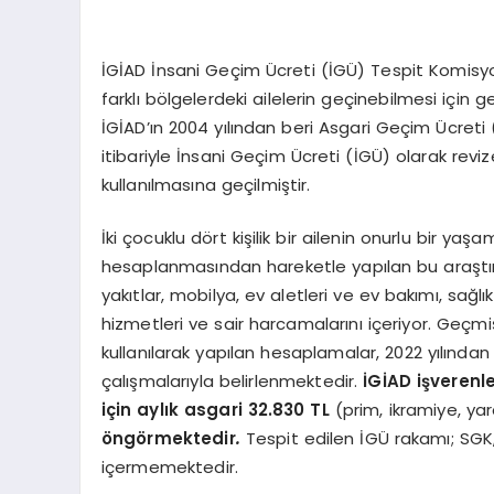
İGİAD İnsani Geçim Ücreti (İGÜ) Tespit Komisyonu
farklı bölgelerdeki ailelerin geçinebilmesi için g
İGİAD’ın 2004 yılından beri Asgari Geçim Ücreti (
itibariyle İnsani Geçim Ücreti (İGÜ) olarak rev
kullanılmasına geçilmiştir.
İki çocuklu dört kişilik bir ailenin onurlu bir yaş
hesaplanmasından hareketle yapılan bu araştırma,
yakıtlar, mobilya, ev aletleri ve ev bakımı, sağl
hizmetleri ve sair harcamalarını içeriyor. Geçmiş
kullanılarak yapılan hesaplamalar, 2022 yılınd
çalışmalarıyla belirlenmektedir.
İGİAD işverenle
için aylık asgari 32.830 TL
(prim, ikramiye, y
ö
ng
ö
rmektedir
.
Tespit edilen İGÜ rakamı; SGK,
içermemektedir.