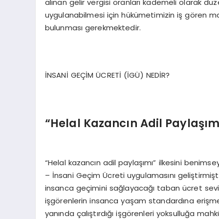
alınan gelir vergisi oranları kademeli olarak dü
uygulanabilmesi için hükümetimizin iş gören ma
bulunması gerekmektedir.
İNSANİ GEÇİM ÜCRETİ (İGÜ) NEDİR?
“Helal Kazancın Adil Paylaşım
“Helal kazancın adil paylaşımı” ilkesini benimse
– İnsani Geçim Ücreti uygulamasını geliştirmiştir
insanca geçimini sağlayacağı taban ücret seviy
işgörenlerin insanca yaşam standardına erişmes
yanında çalıştırdığı işgörenleri yoksulluğa mahk