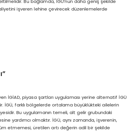
zeltilmelidir. Bu bağlamda, İGÜ’nün daha geniş şekilde
liyetini işveren lehine çevirecek düzenlemelerde
ı”
yen İGİAD, piyasa şartları uygulaması yerine alternatif İGÜ
. İGÜ, farklı bölgelerde ortalama büyüklükteki ailelerin
esidir. Bu uygulamanın temeli, alt gelir grubundaki
ine yardımcı olmaktır. İGÜ, aynı zamanda, işverenin,
ûm etmemesi, üretilen artı değerin adil bir şekilde