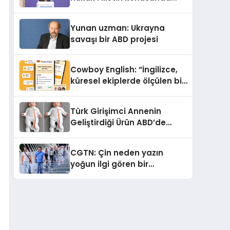
çifte standart uyguluyor
Yunan uzman: Ukrayna
savaşı bir ABD projesi
Cowboy English: “İngilizce,
küresel ekiplerde ölçülen bir
iş yetkinliğine dönüşüyor”
Türk Girişimci Annenin
Geliştirdiği Ürün ABD’de
Bebeklerde Güvenli Uyku
Standardına Yeni Bir Bakış
CGTN: Çin neden yazın
Açısı Getiriyor.
yoğun ilgi gören bir
destinasyon hâline geldi?