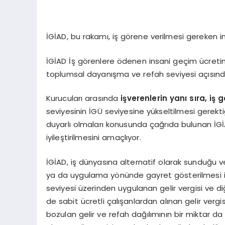
İGİAD, bu rakamı, iş görene verilmesi gereken in
İGİAD İş görenlere ödenen insani geçim ücreti
toplumsal dayanışma ve refah seviyesi açısında
Kurucuları arasında
işverenlerin yanı sı
ra, i
ş g
seviyesinin İGÜ seviyesine yükseltilmesi gerek
duyarlı olmaları konusunda çağrıda bulunan İGİA
iyileştirilmesini amaçlıyor.
İGİAD, iş dünyasına alternatif olarak sunduğu 
ya da uygulama yönünde gayret gösterilmesi iç
seviyesi üzerinden uygulanan gelir vergisi ve d
de sabit ücretli çalışanlardan alınan gelir verg
bozulan gelir ve refah dağılımının bir miktar da