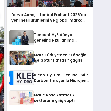
Derya Arms, İstanbul Prohunt 2026’da
yeni nesil ürünlerini ve global marka
vizyonunu sergiledi
Tencent Hy3 dünya
genelinde kullanıma
sunuldu
Mars Türkiye’den “Köpeğini
İşe Götür Haftası” çağrısı
Kleen-Hy-Dro-Gen Inc., Sıfır
Karbon Emisyonlu Hidrojen
Isıtma Teknolojisinde ISO ve
TSSA Düzenleyici Onaylarını
Marie Rose kozmetik
Aldı
sektörüne giriş yaptı