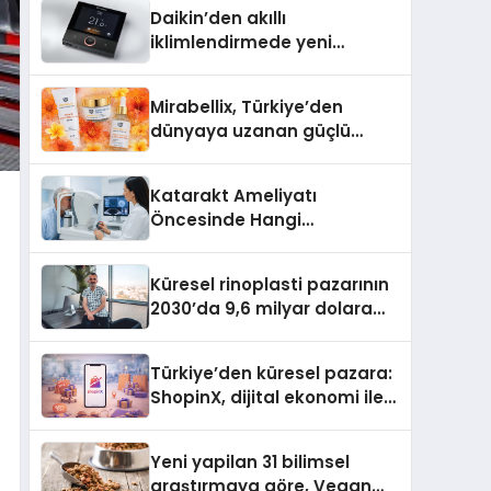
Daikin’den akıllı
iklimlendirmede yeni
dönem: Madoka Plus
Türkiye’de
Mirabellix, Türkiye’den
dünyaya uzanan güçlü
büyümesini sürdürüyor
Katarakt Ameliyatı
Öncesinde Hangi
Değerlendirmeler Yapılır?
Küresel rinoplasti pazarının
2030’da 9,6 milyar dolara
ulaşması bekleniyor
Türkiye’den küresel pazara:
ShopinX, dijital ekonomi ile
gerçek dünya alışverişini bir
araya getirmeyi hedefliyor
Yeni yapilan 31 bilimsel
araştırmaya göre, Vegan