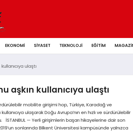
EKONOMI
SIYASET
TEKNOLOJI
EĞITIM
MAGAZI
kullanıcıya ulaştı
u aşkın kullanıcıya ulaştı
rdürülebilir mobilite girişimi hop, Türkiye, Karadağ ve
ullanıcıya ulaşarak Doğu Avrupa’nın en hızlı ve sürdürülebilir
 İSTANBUL — Yerli girişimlerin başarı hikayelerine dair son
 2019’un sonlarında Bilkent Üniversitesi kampüsünde yalnızca