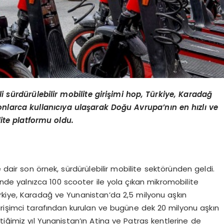
i s
ü
rd
ü
r
ü
lebilir mobilite giri
ş
imi hop, T
ü
rkiye, Karada
ğ
onlarca kullan
ı
c
ı
ya ula
ş
arak Do
ğ
u Avrupa’n
ı
n en h
ı
zl
ı ve
ite platformu oldu.
ne dair son örnek, sürdürülebilir mobilite sektöründen geldi.
nde yalnızca 100 scooter ile yola çıkan mikromobilite
ürkiye, Karadağ ve Yunanistan’da 2,5 milyonu aşkın
t girişimci tarafından kurulan ve bugüne dek 20 milyonu aşkın
tiğimiz yıl Yunanistan’ın Atina ve Patras kentlerine de