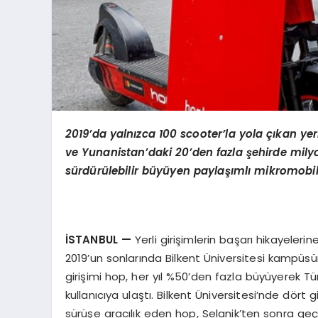
2019
’
da yaln
ı
zca 100 scooter’la yola
çı
kan yerl
ve Yunanistan
’
daki 20
’
den fazla
ş
ehirde mily
sü
rd
ü
r
ü
lebilir b
ü
y
ü
yen payla
şı
ml
ı
mikromobil
İ
STANBUL
—
Yerli girişimlerin başarı hikayeleri
2019’un sonlarında Bilkent Üniversitesi kampüsü
girişimi hop, her yıl %50’den fazla büyüyerek T
kullanıcıya ulaştı. Bilkent Üniversitesi’nde dör
sürüşe aracılık eden hop, Selanik’ten sonra geç