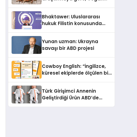
Köpek Maması ve Vegan
Kedi Mamasının İyi
Bhaktawer: Uluslararası
Sindirildiğini Ortaya Koydu
hukuk Filistin konusunda
çifte standart uyguluyor
Yunan uzman: Ukrayna
savaşı bir ABD projesi
Cowboy English: “İngilizce,
küresel ekiplerde ölçülen bir
iş yetkinliğine dönüşüyor”
Türk Girişimci Annenin
Geliştirdiği Ürün ABD’de
Bebeklerde Güvenli Uyku
Standardına Yeni Bir Bakış
Açısı Getiriyor.