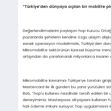
“
T
ü
rkiye
’
den d
ü
nyaya a
çı
lan bir mobilite p
Değerlendirmelerini paylaşan hop Kurucu Ortağı
pazarlarda şehirlerin kendine özgü ulaşım alışkanl
esnek operasyon modelimizle, Türkiye’den dünya
Mikromobilite sektörünün küresel büyüme trendi
artışından da yararlanarak milyonlarca insanın ul
Mikromobilite kavramını Türkiye’ye tanıtan gir
Mastercard ile ilk günden bu yana yürütülen str
Batı, “hop’u kullanıcı nezdinde tercih edilen b
deneyimimiz. Masterpass altyapısını kullanan hop
hızlı ödeme imkanı sunuyor. hop uygulamasını ind