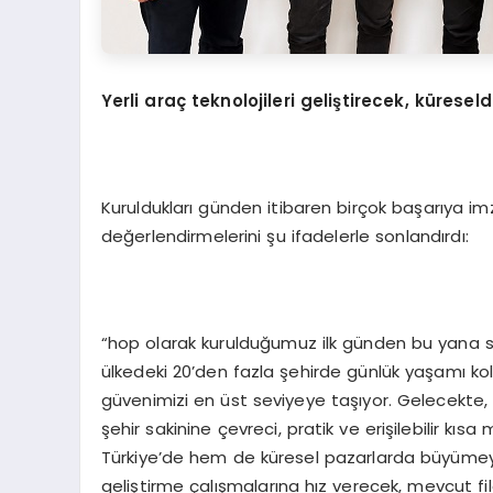
Yerli ara
ç
teknolojileri geli
ş
tirecek, k
ü
reseld
Kuruldukları günden itibaren birçok başarıya 
değerlendirmelerini şu ifadelerle sonlandırdı:
“hop olarak kurulduğumuz ilk günden bu yana sürd
ülkedeki 20’den fazla şehirde günlük yaşamı kol
güvenimizi en üst seviyeye taşıyor. Gelecekte, 
şehir sakinine çevreci, pratik ve erişilebilir 
Türkiye’de hem de küresel pazarlarda büyümeyi
geliştirme çalışmalarına hız verecek, mevcut fi