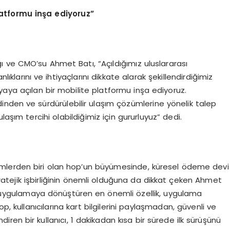
latformu in
ş
a ediyoruz
”
 ve CMO’su Ahmet Batı, “Açıldığımız uluslararası
ıklarını ve ihtiyaçlarını dikkate alarak şekillendirdiğimiz
ya açılan bir mobilite platformu inşa ediyoruz.
nden ve sürdürülebilir ulaşım çözümlerine yönelik talep
aşım tercihi olabildiğimiz için gururluyuz” dedi.
işimlerden biri olan hop’un büyümesinde, küresel ödeme devi
atejik işbirliğinin önemli olduğuna da dikkat çeken Ahmet
ir uygulamaya dönüştüren en önemli özellik, uygulama
, kullanıcılarına kart bilgilerini paylaşmadan, güvenli ve
iren bir kullanıcı, 1 dakikadan kısa bir sürede ilk sürüşünü