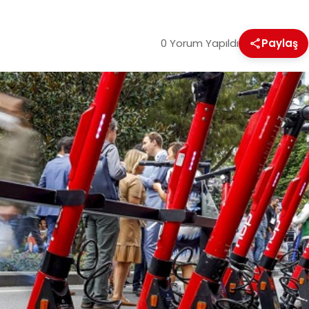
0 Yorum Yapıldı
Paylaş