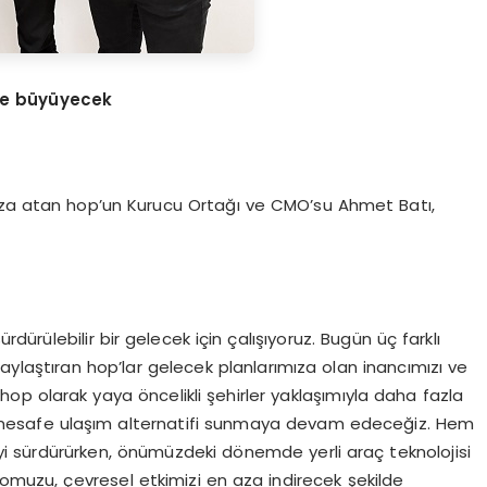
e b
ü
y
ü
yecek
imza atan hop’un Kurucu Ortağı ve CMO’su Ahmet Batı,
ürülebilir bir gelecek için çalışıyoruz. Bugün üç farklı
aylaştıran hop’lar gelecek planlarımıza olan inancımızı ve
hop olarak yaya öncelikli şehirler yaklaşımıyla daha fazla
kısa mesafe ulaşım alternatifi sunmaya devam edeceğiz. Hem
 sürdürürken, önümüzdeki dönemde yerli araç teknolojisi
lomuzu, çevresel etkimizi en aza indirecek şekilde