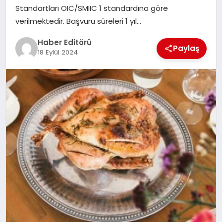
MAGAZIN
Standartları OIC/SMIIC 1 standardına göre
verilmektedir. Başvuru süreleri 1 yıl…
SPOR
Haber Editörü
Paylaş
18 Eylül 2024
YAŞAM