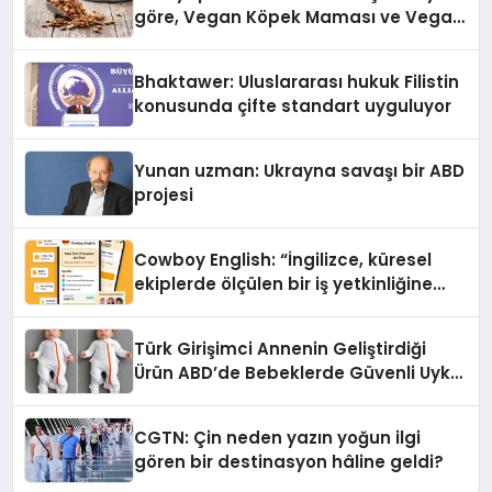
göre, Vegan Köpek Maması ve Vegan
Kedi Mamasının İyi Sindirildiğini
Ortaya Koydu
Bhaktawer: Uluslararası hukuk Filistin
konusunda çifte standart uyguluyor
Yunan uzman: Ukrayna savaşı bir ABD
projesi
Cowboy English: “İngilizce, küresel
ekiplerde ölçülen bir iş yetkinliğine
dönüşüyor”
Türk Girişimci Annenin Geliştirdiği
Ürün ABD’de Bebeklerde Güvenli Uyku
Standardına Yeni Bir Bakış Açısı
Getiriyor.
CGTN: Çin neden yazın yoğun ilgi
gören bir destinasyon hâline geldi?