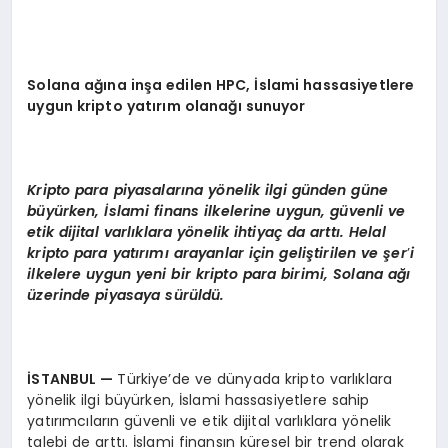
Solana ağına inşa edilen HPC, İslami hassasiyetlere
uygun kripto yatırım olanağı sunuyor
Kripto para piyasalarına y
ö
nelik ilgi gü
nden g
üne
büyürken, İslami finans ilkelerine uygun, güvenli ve
etik dijital varlıklara y
ö
nelik ihtiyaç da arttı. Helal
kripto para yatırımı arayanlar için geliştirilen ve şer
’
i
ilkelere uygun yeni bir kripto para birimi, Solana ağı
üzerinde piyasaya sürüldü.
İSTANBUL
—
Türkiye’de ve dünyada kripto varlıklara
yönelik ilgi büyürken, İslami hassasiyetlere sahip
yatırımcıların güvenli ve etik dijital varlıklara yönelik
talebi de arttı. İslami finansın küresel bir trend olarak