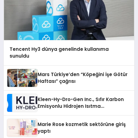
Tencent Hy3 dünya genelinde kullanıma
sunuldu
Mars Türkiye’den “Köpeğini İşe Götür
Haftası” çağrısı
Kleen-Hy-Dro-Gen Inc., Sıfır Karbon
Emisyonlu Hidrojen Isıtma
Teknolojisinde ISO ve TSSA
Düzenleyici Onaylarını Aldı
Marie Rose kozmetik sektörüne giriş
yaptı