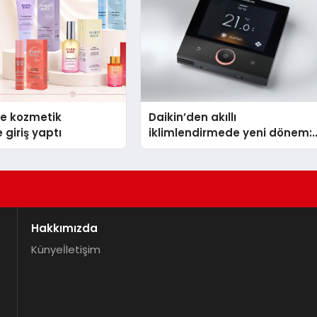
se kozmetik
Daikin’den akıllı
 giriş yaptı
iklimlendirmede yeni dönem:
Madoka Plus Türkiye’de
Hakkımızda
Künye
İletişim