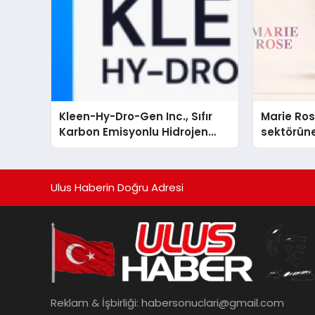
Kleen-Hy-Dro-Gen Inc., Sıfır
Marie Ro
Karbon Emisyonlu Hidrojen
sektörüne
Isıtma Teknolojisinde ISO ve
TSSA Düzenleyici Onaylarını
Aldı
Ulus Haberin Doğru Adresi
Reklam & İşbirliği:
habersonuclari@gmail.com