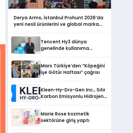
Derya Arms, İstanbul Prohunt 2026’da
yeni nesil ürünlerini ve global marka
vizyonunu sergiledi
Tencent Hy3 dünya
genelinde kullanıma
sunuldu
Mars Türkiye’den “Köpeğini
İşe Götür Haftası” çağrısı
Kleen-Hy-Dro-Gen Inc., Sıfır
Karbon Emisyonlu Hidrojen
Isıtma Teknolojisinde ISO ve
TSSA Düzenleyici Onaylarını
Marie Rose kozmetik
Aldı
sektörüne giriş yaptı