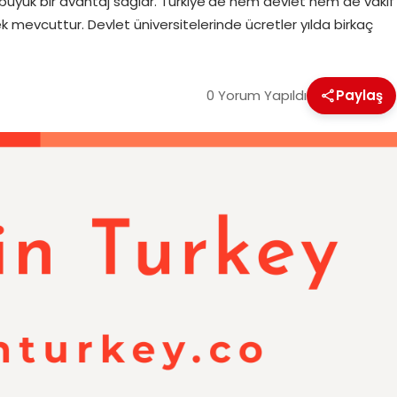
in büyük bir avantaj sağlar. Türkiye’de hem devlet hem de vakıf
 mevcuttur. Devlet üniversitelerinde ücretler yılda birkaç
0 Yorum Yapıldı
Paylaş