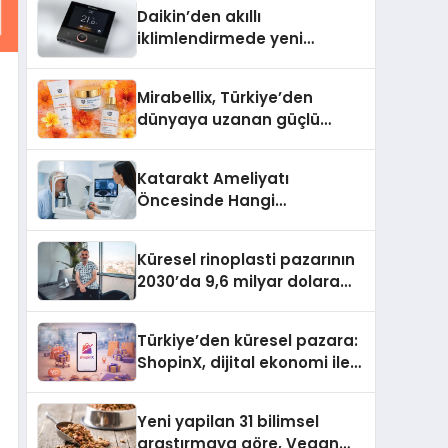
Daikin’den akıllı
iklimlendirmede yeni
dönem: Madoka Plus
Türkiye’de
Mirabellix, Türkiye’den
dünyaya uzanan güçlü
büyümesini sürdürüyor
Katarakt Ameliyatı
Öncesinde Hangi
Değerlendirmeler Yapılır?
Küresel rinoplasti pazarının
2030’da 9,6 milyar dolara
ulaşması bekleniyor
Türkiye’den küresel pazara:
ShopinX, dijital ekonomi ile
gerçek dünya alışverişini bir
araya getirmeyi hedefliyor
Yeni yapilan 31 bilimsel
araştırmaya göre, Vegan