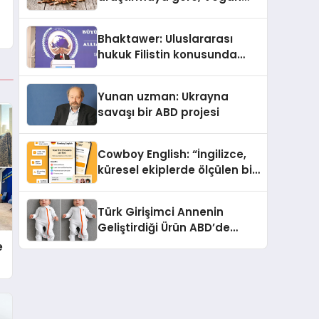
Köpek Maması ve Vegan
Kedi Mamasının İyi
Bhaktawer: Uluslararası
Sindirildiğini Ortaya Koydu
hukuk Filistin konusunda
çifte standart uyguluyor
Yunan uzman: Ukrayna
savaşı bir ABD projesi
Cowboy English: “İngilizce,
küresel ekiplerde ölçülen bir
iş yetkinliğine dönüşüyor”
Türk Girişimci Annenin
Geliştirdiği Ürün ABD’de
Bebeklerde Güvenli Uyku
e
Standardına Yeni Bir Bakış
Açısı Getiriyor.