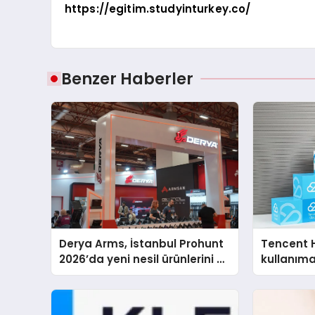
https://egitim.studyinturkey.co/
Benzer Haberler
Derya Arms, İstanbul Prohunt
Tencent 
2026’da yeni nesil ürünlerini ve
kullanım
global marka vizyonunu
sergiledi