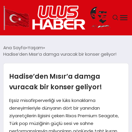
GÜNDEM
Ana Sayfa
Yaşam
Hadise’den Mısır’a damga vuracak bir konser geliyor!
DÜNYA
EKONOMI
Hadise’den Mısır’a damga
vuracak bir konser geliyor!
SIYASET
Eşsiz misafirperverliği ve lüks konaklama
TEKNOLOJI
deneyimleriyle dünyanın dört bir yanından
ziyaretçilerin ilgisini çeken Rixos Premium Seagate,
EĞITIM
Türk pop müziğinin güçlü sesi ve sahne
performanslarıyla milyonların gönlünde taht kuran