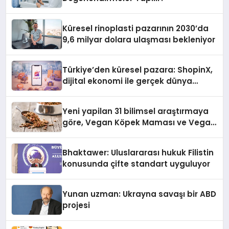
Küresel rinoplasti pazarının 2030’da
9,6 milyar dolara ulaşması bekleniyor
Türkiye’den küresel pazara: ShopinX,
dijital ekonomi ile gerçek dünya
alışverişini bir araya getirmeyi
hedefliyor
Yeni yapilan 31 bilimsel araştırmaya
göre, Vegan Köpek Maması ve Vegan
Kedi Mamasının İyi Sindirildiğini
Ortaya Koydu
Bhaktawer: Uluslararası hukuk Filistin
konusunda çifte standart uyguluyor
Yunan uzman: Ukrayna savaşı bir ABD
projesi