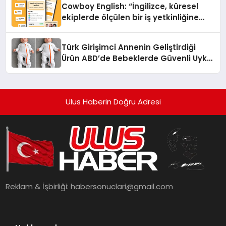
Cowboy English: “İngilizce, küresel
ekiplerde ölçülen bir iş yetkinliğine
dönüşüyor”
Türk Girişimci Annenin Geliştirdiği
Ürün ABD’de Bebeklerde Güvenli Uyku
Standardına Yeni Bir Bakış Açısı
Getiriyor.
Ulus Haberin Doğru Adresi
Reklam & İşbirliği:
habersonuclari@gmail.com