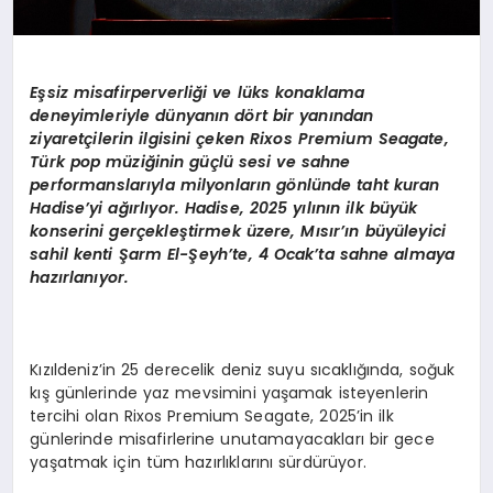
Eşsiz misafirperverliği ve lüks konaklama
deneyimleriyle dünyanı
n d
ö
rt bir yanından
ziyaretçilerin ilgisini ç
eken Rixos Premium Seagate,
T
ü
rk pop m
üziğinin güçlü sesi ve sahne
performanslarıyla milyonların g
ö
nlünde taht kuran
Hadise
’
yi ağırlıyor. Hadise, 2025 yılının ilk büyük
konserini gerçekleştirmek üzere, Mısır’ın büyüleyici
sahil kenti Ş
arm El-
Şeyh
’
te, 4 Ocak
’
ta sahne almaya
hazı
rlan
ıyor.
Kızıldeniz’in 25 derecelik deniz suyu sıcaklığında, soğuk
kış günlerinde yaz mevsimini yaşamak isteyenlerin
tercihi olan Rixos Premium Seagate, 2025’in ilk
günlerinde misafirlerine unutamayacakları bir gece
yaşatmak için tüm hazırlıklarını sürdürüyor.