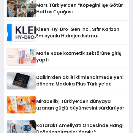
Mars Türkiye’den “Köpeğini İşe Götür
Haftası” çağrısı
Kleen-Hy-Dro-Gen Inc., Sıfır Karbon
Emisyonlu Hidrojen Isıtma
Teknolojisinde ISO ve TSSA
Düzenleyici Onaylarını Aldı
Marie Rose kozmetik sektörüne giriş
yaptı
Daikin’den akıllı iklimlendirmede yeni
dönem: Madoka Plus Türkiye’de
Mirabellix, Türkiye’den dünyaya
uzanan güçlü büyümesini sürdürüyor
Katarakt Ameliyatı Öncesinde Hangi
Değerlendirmeler Yapılır?