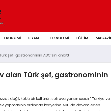
EKONOMI
SIYASET
TEKNOLOJI
EĞITIM
MAGAZI
ürk şef, gastronominin ABC’sini anlattı
v alan Türk şef, gastronominin
değil, köklü bir kültürün sofraya yansımasıdır” Türkiye ve
 görev yapmasının ardından kariyerine ABD’de devam eden