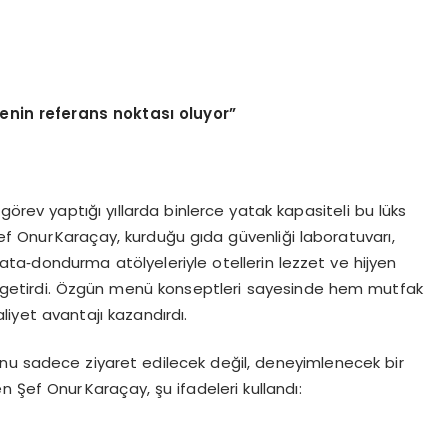
genin referans noktası oluyor”
ak görev yaptığı yıllarda binlerce yatak kapasiteli bu lüks
 Onur Karaçay, kurduğu gıda güvenliği laboratuvarı,
lata‑dondurma atölyeleriyle otellerin lezzet ve hijyen
ne getirdi. Özgün menü konseptleri sayesinde hem mutfak
liyet avantajı kazandırdı.
onu sadece ziyaret edilecek değil, deneyimlenecek bir
 Şef Onur Karaçay, şu ifadeleri kullandı: