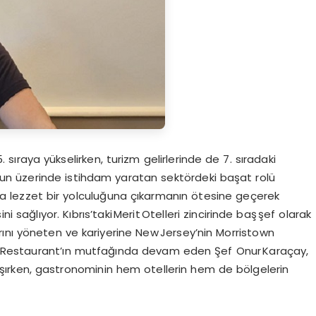
 sıraya yükselirken, turizm gelirlerinde de 7. sıradaki
n üzerinde istihdam yaratan sektördeki başat rolü
rına lezzet bir yolculuğuna çıkarmanın ötesine geçerek
sağlıyor. Kıbrıs’taki Merit Otelleri zincirinde baş şef olarak
ını yöneten ve kariyerine New Jersey’nin Morristown
n Restaurant’ın mutfağında devam eden Şef Onur Karaçay,
laşırken, gastronominin hem otellerin hem de bölgelerin