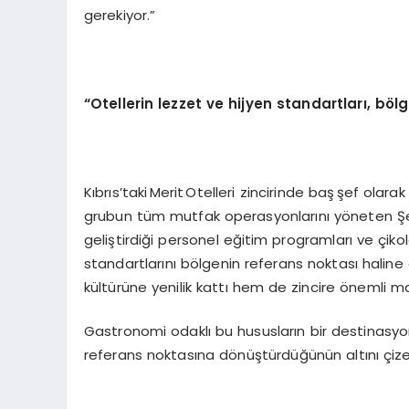
gerekiyor.”
“Otellerin lezzet ve hijyen standartları, böl
Kıbrıs’taki Merit Otelleri zincirinde baş şef olar
grubun tüm mutfak operasyonlarını yöneten Şef
geliştirdiği personel eğitim programları ve çiko
standartlarını bölgenin referans noktası hali
kültürüne yenilik kattı hem de zincire önemli ma
Gastronomi odaklı bu hususların bir destinasy
referans noktasına dönüştürdüğünün altını çizen