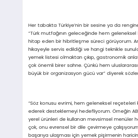
Her tabakta Türkiye’nin bir sesine ya da rengin
“Türk mutfağının geleceğinde hem geleneksel 
hitap eden bir hibritleşme süreci görüyorum. Artık
hikayeyle servis edildiği ve hangi teknikle su
yemek listesi olmaktan çıkıp, gastronomik anlat
çok önemli birer sahne. Çünkü hem uluslararası
büyük bir organizasyon gücü var” diyerek sözleri
“Söz konusu evrimi, hem geleneksel reçeteleri 
ederek desteklemeyi hedefliyorum. Örneğin A
yerel ürünleri de kullanan mevsimsel menüler h
çok, onu evrensel bir dile çevirmeye çalışıyorum
başarıya ulaşması için yemek pişirmenin harici