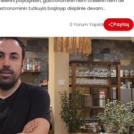
melerini paylaşırken, gastronominin hem otellerin hem de
astronominin tutkuyla başlayıp disiplinle devam…
0 Yorum Yapıldı
Paylaş