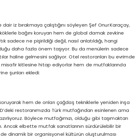
e dair iz bırakmaya çalıştığını söyleyen Şef Onur Karaçay,
köklerle bağını koruyan hem de global damak zevkine
 sadece ne pişirildiği değil, nasıl anlatıldığı, hangi
nulduğu daha fazla önem taşıyor. Bu da menülerin sadece
ılar haline gelmesini sağlıyor. Otel restoranları bu evrimde
 misafir kitlesine hitap ediyorlar hem de mutfaklarında
ne şunları ekledi:
koruyarak hem de onları çağdaş tekniklerle yeniden inşa
BD’deki restoranımızda Türk mutfağından esinlenen ama
azırlıyoruz. Böylece mutfağımızı, olduğu gibi taşımaktan
. Ancak elbette mutfak sanatlarının sürdürülebilir bir
nde dinamik bir organisyonel kültürün oluşturulması