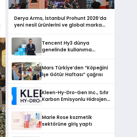
Derya Arms, İstanbul Prohunt 2026’da
yeni nesil ürünlerini ve global marka
vizyonunu sergiledi
Tencent Hy3 dünya
genelinde kullanıma
sunuldu
Mars Türkiye’den “Köpeğini
İşe Götür Haftası” çağrısı
Kleen-Hy-Dro-Gen Inc., Sıfır
Karbon Emisyonlu Hidrojen
Isıtma Teknolojisinde ISO ve
TSSA Düzenleyici Onaylarını
Marie Rose kozmetik
Aldı
sektörüne giriş yaptı