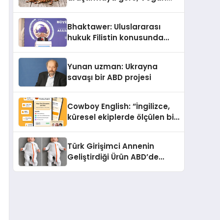
Köpek Maması ve Vegan
Kedi Mamasının İyi
Bhaktawer: Uluslararası
Sindirildiğini Ortaya Koydu
hukuk Filistin konusunda
çifte standart uyguluyor
Yunan uzman: Ukrayna
savaşı bir ABD projesi
Cowboy English: “İngilizce,
küresel ekiplerde ölçülen bir
iş yetkinliğine dönüşüyor”
Türk Girişimci Annenin
Geliştirdiği Ürün ABD’de
Bebeklerde Güvenli Uyku
Standardına Yeni Bir Bakış
Açısı Getiriyor.