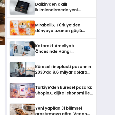
Daikin’den akıllı
iklimlendirmede yeni
dönem: Madoka Plus
Türkiye’de
Mirabellix, Türkiye’den
dünyaya uzanan güçlü
büyümesini sürdürüyor
Katarakt Ameliyatı
Öncesinde Hangi
Değerlendirmeler Yapılır?
Küresel rinoplasti pazarının
2030’da 9,6 milyar dolara
ulaşması bekleniyor
Türkiye’den küresel pazara:
ShopinX, dijital ekonomi ile
gerçek dünya alışverişini bir
araya getirmeyi hedefliyor
Yeni yapilan 31 bilimsel
araştırmaya göre, Vegan