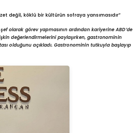
et değil, k
ö
klü bir kültürün sofraya yansı
mas
ıdır”
 şef olarak g
ö
rev yapmasının ardından kariyerine ABD
’
de
iş
kin de
ğerlendirmelerini paylaşırken, gastronominin
ktası olduğunu açıkladı. Gastronominin tutkuyla baş
lay
ıp