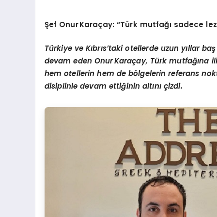
Şef Onur
Karaç
ay
:
“
Türk mutfağı sadece lezz
Türkiye ve Kıbrıs
’
taki otellerde uzun yıllar baş
devam eden Onur
Karaç
ay,
Türk mutfağına il
hem otellerin hem de b
ö
lgelerin referans no
disiplinle devam ettiğinin altını çizdi.