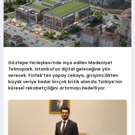
G
ö
ztepe Yerleşkesi’
nde in
şa edilen Medeniyet
Teknopark, İstanbul’un dijital geleceğine y
ö
n
verecek. Fintek’ten yapay zekaya, girişimcilikten
büyük veriye kadar birçok kritik alanda Türkiye’nin
küresel rekabetçiliğini artırmayı hedefliyor.