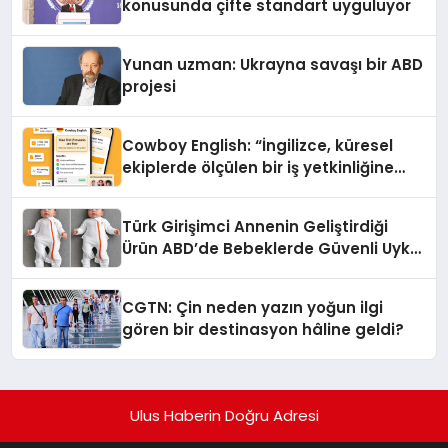
konusunda çifte standart uyguluyor
Yunan uzman: Ukrayna savaşı bir ABD
projesi
Cowboy English: “İngilizce, küresel
ekiplerde ölçülen bir iş yetkinliğine
dönüşüyor”
Türk Girişimci Annenin Geliştirdiği
Ürün ABD’de Bebeklerde Güvenli Uyku
Standardına Yeni Bir Bakış Açısı
Getiriyor.
CGTN: Çin neden yazın yoğun ilgi
gören bir destinasyon hâline geldi?
Ulus Haberin Doğru Adresi