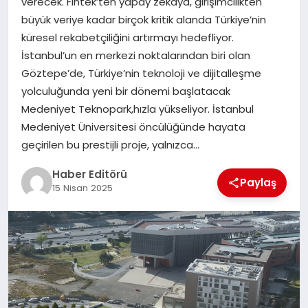
verecek. Fintek’ten yapay zekaya, girişimcilikten
MAGAZIN
büyük veriye kadar birçok kritik alanda Türkiye’nin
küresel rekabetçiliğini artırmayı hedefliyor.
SPOR
İstanbul’un en merkezi noktalarından biri olan
Göztepe’de, Türkiye’nin teknoloji ve dijitalleşme
YAŞAM
yolculuğunda yeni bir dönemi başlatacak
Medeniyet Teknopark,hızla yükseliyor. İstanbul
Medeniyet Üniversitesi öncülüğünde hayata
geçirilen bu prestijli proje, yalnızca…
Haber Editörü
Paylaş
15 Nisan 2025