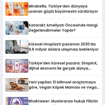
Mirabellix, Türkiye’den dünyaya
uzanan güçlü büyümesini sürdürüyor
Katarakt Ameliyatı Öncesinde Hangi
Değerlendirmeler Yapılır?
Küresel rinoplasti pazarının 2030’da
9,6 milyar dolara ulaşması bekleniyor
Türkiye’den küresel pazara: ShopinX,
dijital ekonomi ile gerçek dünya
alışverişini bir araya getirmeyi
hedefliyor
Yeni yapilan 31 bilimsel araştırmaya
göre, Vegan Köpek Maması ve Vegan
Kedi Mamasının İyi Sindirildiğini
Ortaya Koydu
Bhaktawer: Uluslararası hukuk Filistin