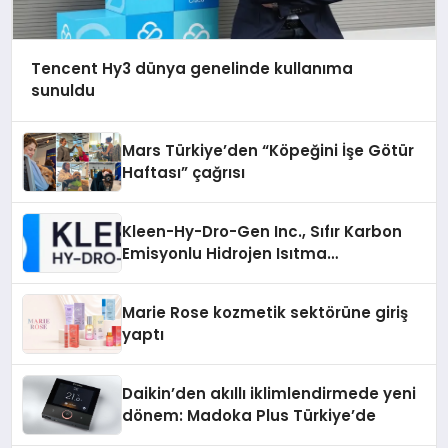
Tencent Hy3 dünya genelinde kullanıma
sunuldu
Mars Türkiye’den “Köpeğini İşe Götür
Haftası” çağrısı
Kleen-Hy-Dro-Gen Inc., Sıfır Karbon
Emisyonlu Hidrojen Isıtma
Teknolojisinde ISO ve TSSA
Düzenleyici Onaylarını Aldı
Marie Rose kozmetik sektörüne giriş
yaptı
Daikin’den akıllı iklimlendirmede yeni
dönem: Madoka Plus Türkiye’de