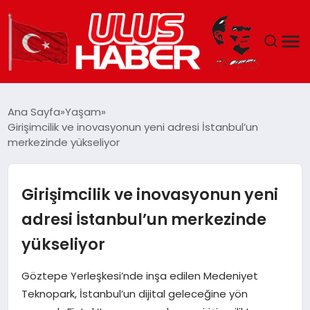
GÜNDEM
Ana Sayfa
Yaşam
Girişimcilik ve inovasyonun yeni adresi İstanbul’un
DÜNYA
merkezinde yükseliyor
EKONOMI
Girişimcilik ve inovasyonun yeni
SIYASET
adresi İstanbul’un merkezinde
yükseliyor
TEKNOLOJI
Göztepe Yerleşkesi’nde inşa edilen Medeniyet
EĞITIM
Teknopark, İstanbul’un dijital geleceğine yön